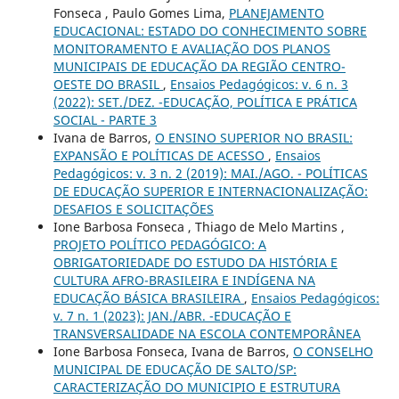
Fonseca , Paulo Gomes Lima,
PLANEJAMENTO
EDUCACIONAL: ESTADO DO CONHECIMENTO SOBRE
MONITORAMENTO E AVALIAÇÃO DOS PLANOS
MUNICIPAIS DE EDUCAÇÃO DA REGIÃO CENTRO-
OESTE DO BRASIL
,
Ensaios Pedagógicos: v. 6 n. 3
(2022): SET./DEZ. -EDUCAÇÃO, POLÍTICA E PRÁTICA
SOCIAL - PARTE 3
Ivana de Barros,
O ENSINO SUPERIOR NO BRASIL:
EXPANSÃO E POLÍTICAS DE ACESSO
,
Ensaios
Pedagógicos: v. 3 n. 2 (2019): MAI./AGO. - POLÍTICAS
DE EDUCAÇÃO SUPERIOR E INTERNACIONALIZAÇÃO:
DESAFIOS E SOLICITAÇÕES
Ione Barbosa Fonseca , Thiago de Melo Martins ,
PROJETO POLÍTICO PEDAGÓGICO: A
OBRIGATORIEDADE DO ESTUDO DA HISTÓRIA E
CULTURA AFRO-BRASILEIRA E INDÍGENA NA
EDUCAÇÃO BÁSICA BRASILEIRA
,
Ensaios Pedagógicos:
v. 7 n. 1 (2023): JAN./ABR. -EDUCAÇÃO E
TRANSVERSALIDADE NA ESCOLA CONTEMPORÂNEA
Ione Barbosa Fonseca, Ivana de Barros,
O CONSELHO
MUNICIPAL DE EDUCAÇÃO DE SALTO/SP:
CARACTERIZAÇÃO DO MUNICIPIO E ESTRUTURA