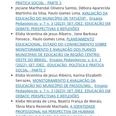
PRÁTICA SOCIAL - PARTE 3
Jociane Marthendal Oliveira Santos, Débora Aparecida
Martinho da Silva, Paulo Gomes Lima,
AVALIAÇÃO DA
EDUCAÇÃO DO MUNICÍPIO DE TATUÍ/SP:
,
Ensaios
Pedagógicos: v. 7 n. 3 (2023): SET./DEZ. EDUCAÇÃO EM
DEBATE: PERSPECTIVAS E REFLEXÕES
Elidia Vicentina de Jesus Ribeiro , Ione Barbosa
Fonseca , Paulo Gomes Lima,
PLANEJAMENTO
EDUCACIONAL: ESTADO DO CONHECIMENTO SOBRE
MONITORAMENTO E AVALIAÇÃO DOS PLANOS
MUNICIPAIS DE EDUCAÇÃO DA REGIÃO CENTRO-
OESTE DO BRASIL
,
Ensaios Pedagógicos: v. 6 n. 3
(2022): SET./DEZ. -EDUCAÇÃO, POLÍTICA E PRÁTICA
SOCIAL - PARTE 3
Elidia Vicentina de Jesus Ribeiro, Karina Elizabeth
Serrazes,
MONITORAMENTO E AVALIAÇÃO DA
EDUCAÇÃO NO MUNICÍPIO DE PASSOS/MG:
,
Ensaios
Pedagógicos: v. 7 n. 3 (2023): SET./DEZ. EDUCAÇÃO EM
DEBATE: PERSPECTIVAS E REFLEXÕES
Klebe Miranda de Lima, Beatriz França de Morais,
Tânia Mara Rezende Machado,
A IDENTIDADE
PROFISSIONAL NA PERSPECTIVA DA HUMANA