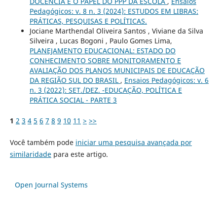
DOCÊNCIA E O PAPEL DO PPP DA ESCOLA
,
Ensaios
Pedagógicos: v. 8 n. 3 (2024): ESTUDOS EM LIBRAS:
PRÁTICAS, PESQUISAS E POLÍTICAS.
Jociane Marthendal Oliveira Santos , Viviane da Silva
Silveira , Lucas Bogoni , Paulo Gomes Lima,
PLANEJAMENTO EDUCACIONAL: ESTADO DO
CONHECIMENTO SOBRE MONITORAMENTO E
AVALIAÇÃO DOS PLANOS MUNICIPAIS DE EDUCAÇÃO
DA REGIÃO SUL DO BRASIL
,
Ensaios Pedagógicos: v. 6
n. 3 (2022): SET./DEZ. -EDUCAÇÃO, POLÍTICA E
PRÁTICA SOCIAL - PARTE 3
1
2
3
4
5
6
7
8
9
10
11
>
>>
Você também pode
iniciar uma pesquisa avançada por
similaridade
para este artigo.
Open Journal Systems