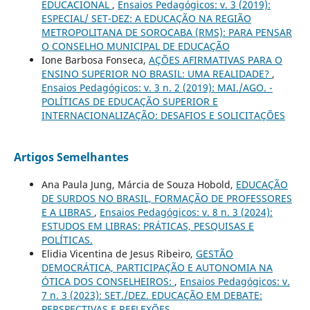
EDUCACIONAL
,
Ensaios Pedagógicos: v. 3 (2019):
ESPECIAL/ SET-DEZ: A EDUCAÇÃO NA REGIÃO
METROPOLITANA DE SOROCABA (RMS): PARA PENSAR
O CONSELHO MUNICIPAL DE EDUCAÇÃO
Ione Barbosa Fonseca,
AÇÕES AFIRMATIVAS PARA O
ENSINO SUPERIOR NO BRASIL: UMA REALIDADE?
,
Ensaios Pedagógicos: v. 3 n. 2 (2019): MAI./AGO. -
POLÍTICAS DE EDUCAÇÃO SUPERIOR E
INTERNACIONALIZAÇÃO: DESAFIOS E SOLICITAÇÕES
Artigos Semelhantes
Ana Paula Jung, Márcia de Souza Hobold,
EDUCAÇÃO
DE SURDOS NO BRASIL, FORMAÇÃO DE PROFESSORES
E A LIBRAS
,
Ensaios Pedagógicos: v. 8 n. 3 (2024):
ESTUDOS EM LIBRAS: PRÁTICAS, PESQUISAS E
POLÍTICAS.
Elidia Vicentina de Jesus Ribeiro,
GESTÃO
DEMOCRÁTICA, PARTICIPAÇÃO E AUTONOMIA NA
ÓTICA DOS CONSELHEIROS:
,
Ensaios Pedagógicos: v.
7 n. 3 (2023): SET./DEZ. EDUCAÇÃO EM DEBATE:
PERSPECTIVAS E REFLEXÕES