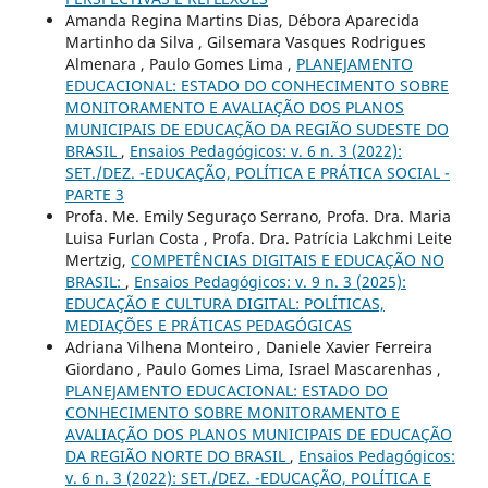
Amanda Regina Martins Dias, Débora Aparecida
Martinho da Silva , Gilsemara Vasques Rodrigues
Almenara , Paulo Gomes Lima ,
PLANEJAMENTO
EDUCACIONAL: ESTADO DO CONHECIMENTO SOBRE
MONITORAMENTO E AVALIAÇÃO DOS PLANOS
MUNICIPAIS DE EDUCAÇÃO DA REGIÃO SUDESTE DO
BRASIL
,
Ensaios Pedagógicos: v. 6 n. 3 (2022):
SET./DEZ. -EDUCAÇÃO, POLÍTICA E PRÁTICA SOCIAL -
PARTE 3
Profa. Me. Emily Seguraço Serrano, Profa. Dra. Maria
Luisa Furlan Costa , Profa. Dra. Patrícia Lakchmi Leite
Mertzig,
COMPETÊNCIAS DIGITAIS E EDUCAÇÃO NO
BRASIL:
,
Ensaios Pedagógicos: v. 9 n. 3 (2025):
EDUCAÇÃO E CULTURA DIGITAL: POLÍTICAS,
MEDIAÇÕES E PRÁTICAS PEDAGÓGICAS
Adriana Vilhena Monteiro , Daniele Xavier Ferreira
Giordano , Paulo Gomes Lima, Israel Mascarenhas ,
PLANEJAMENTO EDUCACIONAL: ESTADO DO
CONHECIMENTO SOBRE MONITORAMENTO E
AVALIAÇÃO DOS PLANOS MUNICIPAIS DE EDUCAÇÃO
DA REGIÃO NORTE DO BRASIL
,
Ensaios Pedagógicos:
v. 6 n. 3 (2022): SET./DEZ. -EDUCAÇÃO, POLÍTICA E