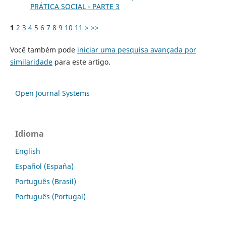
PRÁTICA SOCIAL - PARTE 3
1
2
3
4
5
6
7
8
9
10
11
>
>>
Você também pode
iniciar uma pesquisa avançada por
similaridade
para este artigo.
Open Journal Systems
Idioma
English
Español (España)
Português (Brasil)
Português (Portugal)