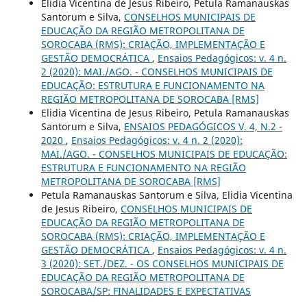
Elidia Vicentina de Jesus Ribeiro, Petula Ramanauskas
Santorum e Silva,
CONSELHOS MUNICIPAIS DE
EDUCAÇÃO DA REGIÃO METROPOLITANA DE
SOROCABA (RMS): CRIAÇÃO, IMPLEMENTAÇÃO E
GESTÃO DEMOCRÁTICA
,
Ensaios Pedagógicos: v. 4 n.
2 (2020): MAI./AGO. - CONSELHOS MUNICIPAIS DE
EDUCAÇÃO: ESTRUTURA E FUNCIONAMENTO NA
REGIÃO METROPOLITANA DE SOROCABA [RMS]
Elidia Vicentina de Jesus Ribeiro, Petula Ramanauskas
Santorum e Silva,
ENSAIOS PEDAGÓGICOS V. 4, N.2 -
2020
,
Ensaios Pedagógicos: v. 4 n. 2 (2020):
MAI./AGO. - CONSELHOS MUNICIPAIS DE EDUCAÇÃO:
ESTRUTURA E FUNCIONAMENTO NA REGIÃO
METROPOLITANA DE SOROCABA [RMS]
Petula Ramanauskas Santorum e Silva, Elidia Vicentina
de Jesus Ribeiro,
CONSELHOS MUNICIPAIS DE
EDUCAÇÃO DA REGIÃO METROPOLITANA DE
SOROCABA (RMS): CRIAÇÃO, IMPLEMENTAÇÃO E
GESTÃO DEMOCRÁTICA
,
Ensaios Pedagógicos: v. 4 n.
3 (2020): SET./DEZ. - OS CONSELHOS MUNICIPAIS DE
EDUCAÇÃO DA REGIÃO METROPOLITANA DE
SOROCABA/SP: FINALIDADES E EXPECTATIVAS