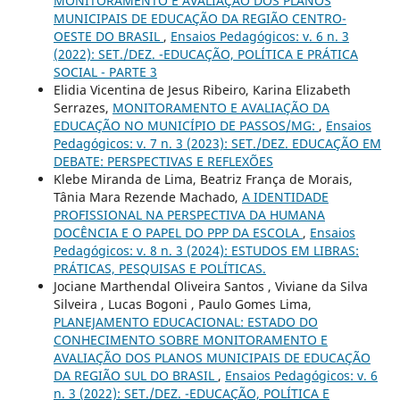
MONITORAMENTO E AVALIAÇÃO DOS PLANOS
MUNICIPAIS DE EDUCAÇÃO DA REGIÃO CENTRO-
OESTE DO BRASIL
,
Ensaios Pedagógicos: v. 6 n. 3
(2022): SET./DEZ. -EDUCAÇÃO, POLÍTICA E PRÁTICA
SOCIAL - PARTE 3
Elidia Vicentina de Jesus Ribeiro, Karina Elizabeth
Serrazes,
MONITORAMENTO E AVALIAÇÃO DA
EDUCAÇÃO NO MUNICÍPIO DE PASSOS/MG:
,
Ensaios
Pedagógicos: v. 7 n. 3 (2023): SET./DEZ. EDUCAÇÃO EM
DEBATE: PERSPECTIVAS E REFLEXÕES
Klebe Miranda de Lima, Beatriz França de Morais,
Tânia Mara Rezende Machado,
A IDENTIDADE
PROFISSIONAL NA PERSPECTIVA DA HUMANA
DOCÊNCIA E O PAPEL DO PPP DA ESCOLA
,
Ensaios
Pedagógicos: v. 8 n. 3 (2024): ESTUDOS EM LIBRAS:
PRÁTICAS, PESQUISAS E POLÍTICAS.
Jociane Marthendal Oliveira Santos , Viviane da Silva
Silveira , Lucas Bogoni , Paulo Gomes Lima,
PLANEJAMENTO EDUCACIONAL: ESTADO DO
CONHECIMENTO SOBRE MONITORAMENTO E
AVALIAÇÃO DOS PLANOS MUNICIPAIS DE EDUCAÇÃO
DA REGIÃO SUL DO BRASIL
,
Ensaios Pedagógicos: v. 6
n. 3 (2022): SET./DEZ. -EDUCAÇÃO, POLÍTICA E