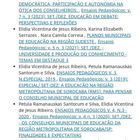
DEMOCRÁTICA, PARTICIPAÇÃO E AUTONOMIA NA
ÓTICA DOS CONSELHEIROS:
,
Ensaios Pedagógicos: v.
7 n. 3 (2023): SET./DEZ. EDUCAÇÃO EM DEBATE:
PERSPECTIVAS E REFLEXÕES
Elidia Vicentina de Jesus Ribeiro, Karina Elizabeth
Serrazes , Nara Camila Correia ,
PLANOS MUNICIPAIS
DE EDUCAÇÃO NA REGIÃO SUDESTE
,
Ensaios
Pedagógicos: v. 5 n. 3 (2021): SET./DEZ. -
UNIVERSIDADE E PRODUÇÃO DO CONHECIMENTO -
TEMAS EM DESTAQUE 3
Elidia Vicentina de Jesus Ribeiro, Petula Ramanauskas
Santorum e Silva,
ENSAIOS PEDAGÓGICOS V. 3,
N.ESPECIAL. 2019
,
Ensaios Pedagógicos: v. 3 (2019):
ESPECIAL/ SET-DEZ: A EDUCAÇÃO NA REGIÃO
METROPOLITANA DE SOROCABA (RMS): PARA PENSAR
O CONSELHO MUNICIPAL DE EDUCAÇÃO
Petula Ramanauskas Santorum e Silva, Elidia Vicentina
de Jesus Ribeiro,
ENSAIOS PEDAGÓGICOS V. 4, N.3 -
2020
,
Ensaios Pedagógicos: v. 4 n. 3 (2020): SET./DEZ.
- OS CONSELHOS MUNICIPAIS DE EDUCAÇÃO DA
REGIÃO METROPOLITANA DE SOROCABA/SP:
FINALIDADES E EXPECTATIVAS