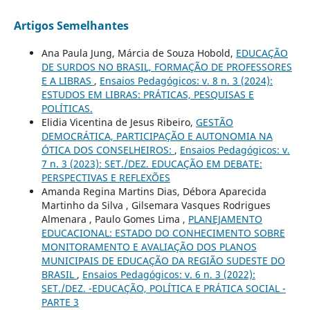
Artigos Semelhantes
Ana Paula Jung, Márcia de Souza Hobold,
EDUCAÇÃO
DE SURDOS NO BRASIL, FORMAÇÃO DE PROFESSORES
E A LIBRAS
,
Ensaios Pedagógicos: v. 8 n. 3 (2024):
ESTUDOS EM LIBRAS: PRÁTICAS, PESQUISAS E
POLÍTICAS.
Elidia Vicentina de Jesus Ribeiro,
GESTÃO
DEMOCRÁTICA, PARTICIPAÇÃO E AUTONOMIA NA
ÓTICA DOS CONSELHEIROS:
,
Ensaios Pedagógicos: v.
7 n. 3 (2023): SET./DEZ. EDUCAÇÃO EM DEBATE:
PERSPECTIVAS E REFLEXÕES
Amanda Regina Martins Dias, Débora Aparecida
Martinho da Silva , Gilsemara Vasques Rodrigues
Almenara , Paulo Gomes Lima ,
PLANEJAMENTO
EDUCACIONAL: ESTADO DO CONHECIMENTO SOBRE
MONITORAMENTO E AVALIAÇÃO DOS PLANOS
MUNICIPAIS DE EDUCAÇÃO DA REGIÃO SUDESTE DO
BRASIL
,
Ensaios Pedagógicos: v. 6 n. 3 (2022):
SET./DEZ. -EDUCAÇÃO, POLÍTICA E PRÁTICA SOCIAL -
PARTE 3