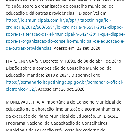
"dispõe sobre a organização do conselho municipal de
educação e dá outras providências." Disponível em:
https://leismunicipais.com.br/a/sp/i/itapetininga/lei-
ordinaria/2012/560/5591/lei-ordinaria-n-5591-2012-dispoe-
sobre-a-alteracao-da-lei-municipal-n-5424-2011-que-dispoe-
sobre-a-organizacao-do-conselho-municipal-de-educacao-e-
da-outras-providencias
. Acesso em: 23 set. 2020.
ITAPETININGA/SP. Decreto nº 1.890, de 30 de abril de 2019.
Dispõe sobre a composição do Conselho Municipal de
Educação, mandato 2019 a 2021. Disponível em:
https://semanario.itapetininga.sp.gov.br/semanario-oficial-
eletronico-152/
. Acesso em: 26 set. 2020.
MONLEVADE, J. A. A importância do Conselho Municipal de
educação na elaboração, implantação e acompanhamento
da execução do Plano Municipal de Educação. In: BRASIL.
Programa Nacional de Capacitação de Conselheiros
Municipais de Educação Pró-Conselho: caderno de