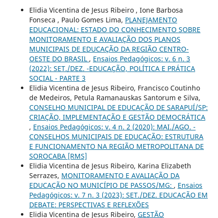
Elidia Vicentina de Jesus Ribeiro , Ione Barbosa
Fonseca , Paulo Gomes Lima,
PLANEJAMENTO
EDUCACIONAL: ESTADO DO CONHECIMENTO SOBRE
MONITORAMENTO E AVALIAÇÃO DOS PLANOS
MUNICIPAIS DE EDUCAÇÃO DA REGIÃO CENTRO-
OESTE DO BRASIL
,
Ensaios Pedagógicos: v. 6 n. 3
(2022): SET./DEZ. -EDUCAÇÃO, POLÍTICA E PRÁTICA
SOCIAL - PARTE 3
Elidia Vicentina de Jesus Ribeiro, Francisco Coutinho
de Medeiros, Petula Ramanauskas Santorum e Silva,
CONSELHO MUNICIPAL DE EDUCAÇÃO DE SARAPUÍ/SP:
CRIAÇÃO, IMPLEMENTAÇÃO E GESTÃO DEMOCRÁTICA
,
Ensaios Pedagógicos: v. 4 n. 2 (2020): MAI./AGO. -
CONSELHOS MUNICIPAIS DE EDUCAÇÃO: ESTRUTURA
E FUNCIONAMENTO NA REGIÃO METROPOLITANA DE
SOROCABA [RMS]
Elidia Vicentina de Jesus Ribeiro, Karina Elizabeth
Serrazes,
MONITORAMENTO E AVALIAÇÃO DA
EDUCAÇÃO NO MUNICÍPIO DE PASSOS/MG:
,
Ensaios
Pedagógicos: v. 7 n. 3 (2023): SET./DEZ. EDUCAÇÃO EM
DEBATE: PERSPECTIVAS E REFLEXÕES
Elidia Vicentina de Jesus Ribeiro,
GESTÃO