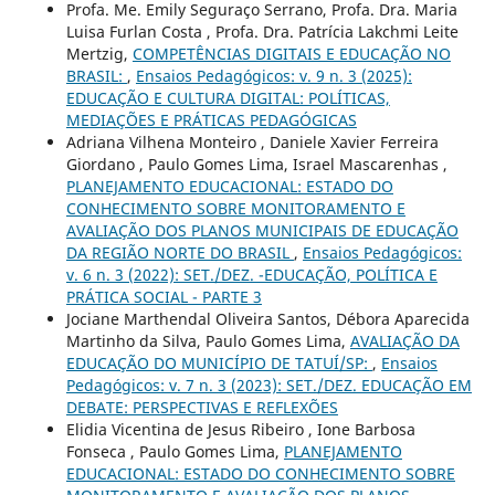
Profa. Me. Emily Seguraço Serrano, Profa. Dra. Maria
Luisa Furlan Costa , Profa. Dra. Patrícia Lakchmi Leite
Mertzig,
COMPETÊNCIAS DIGITAIS E EDUCAÇÃO NO
BRASIL:
,
Ensaios Pedagógicos: v. 9 n. 3 (2025):
EDUCAÇÃO E CULTURA DIGITAL: POLÍTICAS,
MEDIAÇÕES E PRÁTICAS PEDAGÓGICAS
Adriana Vilhena Monteiro , Daniele Xavier Ferreira
Giordano , Paulo Gomes Lima, Israel Mascarenhas ,
PLANEJAMENTO EDUCACIONAL: ESTADO DO
CONHECIMENTO SOBRE MONITORAMENTO E
AVALIAÇÃO DOS PLANOS MUNICIPAIS DE EDUCAÇÃO
DA REGIÃO NORTE DO BRASIL
,
Ensaios Pedagógicos:
v. 6 n. 3 (2022): SET./DEZ. -EDUCAÇÃO, POLÍTICA E
PRÁTICA SOCIAL - PARTE 3
Jociane Marthendal Oliveira Santos, Débora Aparecida
Martinho da Silva, Paulo Gomes Lima,
AVALIAÇÃO DA
EDUCAÇÃO DO MUNICÍPIO DE TATUÍ/SP:
,
Ensaios
Pedagógicos: v. 7 n. 3 (2023): SET./DEZ. EDUCAÇÃO EM
DEBATE: PERSPECTIVAS E REFLEXÕES
Elidia Vicentina de Jesus Ribeiro , Ione Barbosa
Fonseca , Paulo Gomes Lima,
PLANEJAMENTO
EDUCACIONAL: ESTADO DO CONHECIMENTO SOBRE