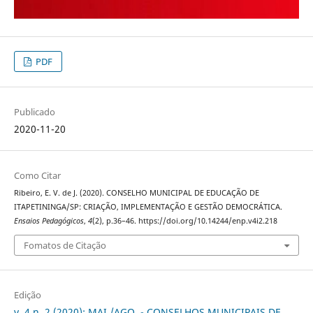
PDF
Publicado
2020-11-20
Como Citar
Ribeiro, E. V. de J. (2020). CONSELHO MUNICIPAL DE EDUCAÇÃO DE
ITAPETININGA/SP: CRIAÇÃO, IMPLEMENTAÇÃO E GESTÃO DEMOCRÁTICA.
Ensaios Pedagógicos
,
4
(2), p.36–46. https://doi.org/10.14244/enp.v4i2.218
Fomatos de Citação
Edição
v. 4 n. 2 (2020): MAI./AGO. - CONSELHOS MUNICIPAIS DE