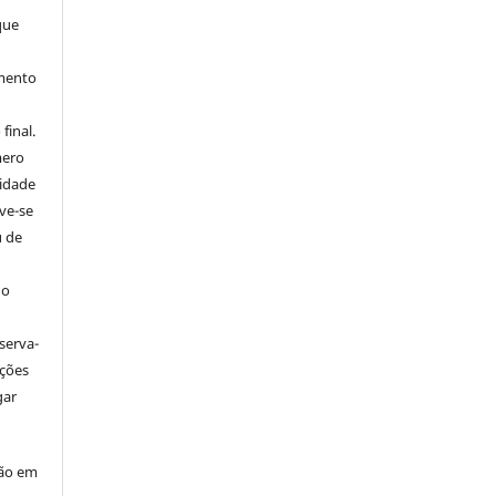
que
imento
final.
mero
tidade
ve-se
u de
 o
serva-
ações
gar
ção em