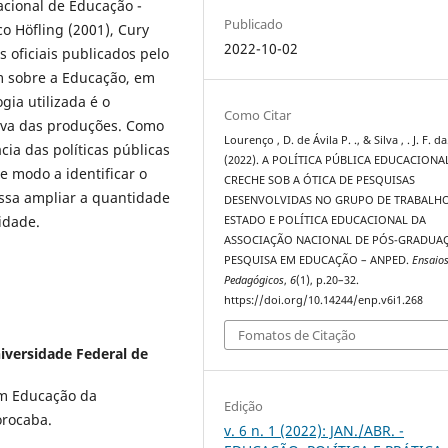
acional de Educação -
Publicado
o Höfling (2001), Cury
2022-10-02
 oficiais publicados pelo
m sobre a Educação, em
gia utilizada é o
Como Citar
tiva das produções. Como
Lourenço , D. de Ávila P. ., & Silva , . J. F. da
cia das políticas públicas
(2022). A POLÍTICA PÚBLICA EDUCACIONA
e modo a identificar o
CRECHE SOB A ÓTICA DE PESQUISAS
possa ampliar a quantidade
DESENVOLVIDAS NO GRUPO DE TRABALH
idade.
ESTADO E POLÍTICA EDUCACIONAL DA
ASSOCIAÇÃO NACIONAL DE PÓS-GRADUA
PESQUISA EM EDUCAÇÃO – ANPED.
Ensaio
Pedagógicos
,
6
(1), p.20–32.
https://doi.org/10.14244/enp.v6i1.268
Fomatos de Citação
iversidade Federal de
m Educação da
Edição
orocaba.
v. 6 n. 1 (2022): JAN./ABR. -