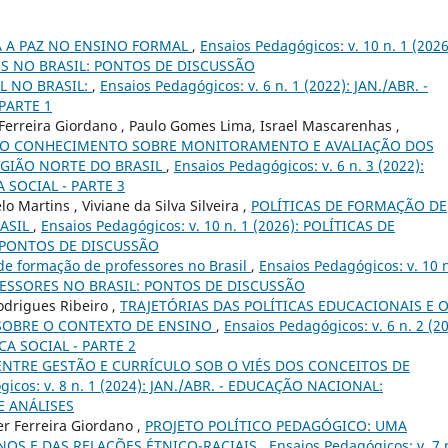
 A PAZ NO ENSINO FORMAL
,
Ensaios Pedagógicos: v. 10 n. 1 (2026
S NO BRASIL: PONTOS DE DISCUSSÃO
L NO BRASIL:
,
Ensaios Pedagógicos: v. 6 n. 1 (2022): JAN./ABR. -
PARTE 1
 Ferreira Giordano , Paulo Gomes Lima, Israel Mascarenhas ,
DO CONHECIMENTO SOBRE MONITORAMENTO E AVALIAÇÃO DOS
EGIÃO NORTE DO BRASIL
,
Ensaios Pedagógicos: v. 6 n. 3 (2022):
A SOCIAL - PARTE 3
 Martins , Viviane da Silva Silveira ,
POLÍTICAS DE FORMAÇÃO DE
RASIL
,
Ensaios Pedagógicos: v. 10 n. 1 (2026): POLÍTICAS DE
 PONTOS DE DISCUSSÃO
 de formação de professores no Brasil
,
Ensaios Pedagógicos: v. 10 n
FESSORES NO BRASIL: PONTOS DE DISCUSSÃO
odrigues Ribeiro ,
TRAJETÓRIAS DAS POLÍTICAS EDUCACIONAIS E 
S SOBRE O CONTEXTO DE ENSINO
,
Ensaios Pedagógicos: v. 6 n. 2 (20
CA SOCIAL - PARTE 2
ENTRE GESTÃO E CURRÍCULO SOB O VIÉS DOS CONCEITOS DE
gicos: v. 8 n. 1 (2024): JAN./ABR. - EDUCAÇÃO NACIONAL:
E ANÁLISES
er Ferreira Giordano ,
PROJETO POLÍTICO PEDAGÓGICO: UMA
OS E DAS RELAÇÕES ÉTNICO-RACIAIS
,
Ensaios Pedagógicos: v. 7 