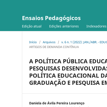
Ensaios Pedagógicos
Edição atual
Edições anteriores
Indexadores
Início
/
Arquivos
/
v. 6 n. 1 (2022): JAN./ABR. - E
ARTIGOS DE DEMANDA CONTÍNUA
A POLÍTICA PÚBLICA EDUC
PESQUISAS DESENVOLVIDA
POLÍTICA EDUCACIONAL D
GRADUAÇÃO E PESQUISA E
Daniela de Ávila Pereira Lourenço