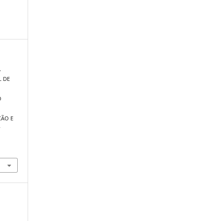
.
L DE
O
ÇÃO E
s