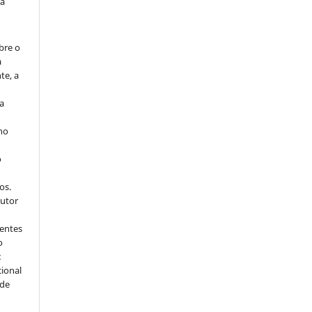
da
bre o
a
te, a
ra
 no
o
s
os.
autor
dentes
o
:
cional
sde
a