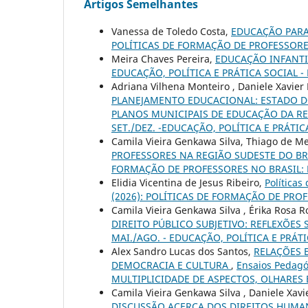
Artigos Semelhantes
Vanessa de Toledo Costa,
EDUCAÇÃO PARA
POLÍTICAS DE FORMAÇÃO DE PROFESSORE
Meira Chaves Pereira,
EDUCAÇÃO INFANTI
EDUCAÇÃO, POLÍTICA E PRÁTICA SOCIAL - 
Adriana Vilhena Monteiro , Daniele Xavier
PLANEJAMENTO EDUCACIONAL: ESTADO 
PLANOS MUNICIPAIS DE EDUCAÇÃO DA R
SET./DEZ. -EDUCAÇÃO, POLÍTICA E PRÁTIC
Camila Vieira Genkawa Silva, Thiago de Melo
PROFESSORES NA REGIÃO SUDESTE DO B
FORMAÇÃO DE PROFESSORES NO BRASIL:
Elidia Vicentina de Jesus Ribeiro,
Políticas
(2026): POLÍTICAS DE FORMAÇÃO DE PRO
Camila Vieira Genkawa Silva , Érika Rosa R
DIREITO PÚBLICO SUBJETIVO: REFLEXÕE
MAI./AGO. - EDUCAÇÃO, POLÍTICA E PRÁTI
Alex Sandro Lucas dos Santos,
RELAÇÕES 
DEMOCRACIA E CULTURA
,
Ensaios Pedagó
MULTIPLICIDADE DE ASPECTOS, OLHARES 
Camila Vieira Genkawa Silva , Daniele Xavi
DISCUSSÃO ACERCA DOS DIREITOS HUMAN