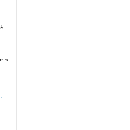
UA
reira
a
-