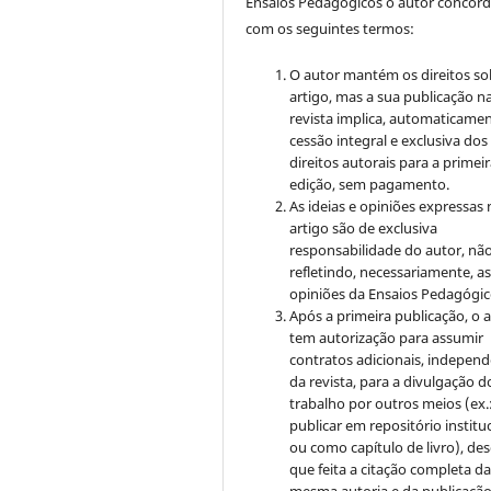
Ensaios Pedagógicos o autor concor
com os seguintes termos:
O autor mantém os direitos so
artigo, mas a sua publicação n
revista implica, automaticamen
cessão integral e exclusiva dos
direitos autorais para a primei
edição, sem pagamento.
As ideias e opiniões expressas
artigo são de exclusiva
responsabilidade do autor, nã
refletindo, necessariamente, a
opiniões da Ensaios Pedagógic
Após a primeira publicação, o 
tem autorização para assumir
contratos adicionais, indepen
da revista, para a divulgação d
trabalho por outros meios (ex.
publicar em repositório institu
ou como capítulo de livro), de
que feita a citação completa d