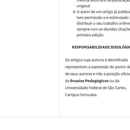
mesma autoria e da publicaçã
original.
O autor de um artigo já public
tem permissão e é estimulado 
distribuir o seu trabalho online
sempre com as devidas citaçõe
primeira edição.
RESPONSABILIDADE IDEOLÓGI
Os artigos cuja autoria é identificada
representam a expressão do ponto de
de seus autores e não a posição oficia
da
Ensaios Pedagógicos
ou da
Universidade Federal de São Carlos,
Campus Sorocaba.