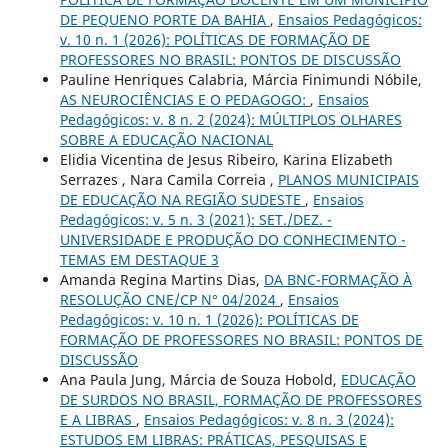
DE PEQUENO PORTE DA BAHIA
,
Ensaios Pedagógicos:
v. 10 n. 1 (2026): POLÍTICAS DE FORMAÇÃO DE
PROFESSORES NO BRASIL: PONTOS DE DISCUSSÃO
Pauline Henriques Calabria, Márcia Finimundi Nóbile,
AS NEUROCIÊNCIAS E O PEDAGOGO:
,
Ensaios
Pedagógicos: v. 8 n. 2 (2024): MÚLTIPLOS OLHARES
SOBRE A EDUCAÇÃO NACIONAL
Elidia Vicentina de Jesus Ribeiro, Karina Elizabeth
Serrazes , Nara Camila Correia ,
PLANOS MUNICIPAIS
DE EDUCAÇÃO NA REGIÃO SUDESTE
,
Ensaios
Pedagógicos: v. 5 n. 3 (2021): SET./DEZ. -
UNIVERSIDADE E PRODUÇÃO DO CONHECIMENTO -
TEMAS EM DESTAQUE 3
Amanda Regina Martins Dias,
DA BNC-FORMAÇÃO À
RESOLUÇÃO CNE/CP N° 04/2024
,
Ensaios
Pedagógicos: v. 10 n. 1 (2026): POLÍTICAS DE
FORMAÇÃO DE PROFESSORES NO BRASIL: PONTOS DE
DISCUSSÃO
Ana Paula Jung, Márcia de Souza Hobold,
EDUCAÇÃO
DE SURDOS NO BRASIL, FORMAÇÃO DE PROFESSORES
E A LIBRAS
,
Ensaios Pedagógicos: v. 8 n. 3 (2024):
ESTUDOS EM LIBRAS: PRÁTICAS, PESQUISAS E