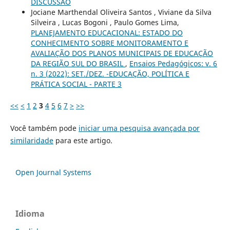
DISCUSSÃO
Jociane Marthendal Oliveira Santos , Viviane da Silva
Silveira , Lucas Bogoni , Paulo Gomes Lima,
PLANEJAMENTO EDUCACIONAL: ESTADO DO
CONHECIMENTO SOBRE MONITORAMENTO E
AVALIAÇÃO DOS PLANOS MUNICIPAIS DE EDUCAÇÃO
DA REGIÃO SUL DO BRASIL
,
Ensaios Pedagógicos: v. 6
n. 3 (2022): SET./DEZ. -EDUCAÇÃO, POLÍTICA E
PRÁTICA SOCIAL - PARTE 3
<<
<
1
2
3
4
5
6
7
>
>>
Você também pode
iniciar uma pesquisa avançada por
similaridade
para este artigo.
Open Journal Systems
Idioma