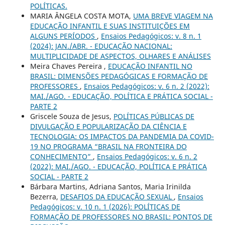
POLÍTICAS.
MARIA ÂNGELA COSTA MOTA,
UMA BREVE VIAGEM NA
EDUCAÇÃO INFANTIL E SUAS INSTITUIÇÕES EM
ALGUNS PERÍODOS
,
Ensaios Pedagógicos: v. 8 n. 1
(2024): JAN./ABR. - EDUCAÇÃO NACIONAL:
MULTIPLICIDADE DE ASPECTOS, OLHARES E ANÁLISES
Meira Chaves Pereira ,
EDUCAÇÃO INFANTIL NO
BRASIL: DIMENSÕES PEDAGÓGICAS E FORMAÇÃO DE
PROFESSORES
,
Ensaios Pedagógicos: v. 6 n. 2 (2022):
MAI./AGO. - EDUCAÇÃO, POLÍTICA E PRÁTICA SOCIAL -
PARTE 2
Griscele Souza de Jesus,
POLÍTICAS PÚBLICAS DE
DIVULGAÇÃO E POPULARIZAÇÃO DA CIÊNCIA E
TECNOLOGIA: OS IMPACTOS DA PANDEMIA DA COVID-
19 NO PROGRAMA “BRASIL NA FRONTEIRA DO
CONHECIMENTO”
,
Ensaios Pedagógicos: v. 6 n. 2
(2022): MAI./AGO. - EDUCAÇÃO, POLÍTICA E PRÁTICA
SOCIAL - PARTE 2
Bárbara Martins, Adriana Santos, Maria Irinilda
Bezerra,
DESAFIOS DA EDUCAÇÃO SEXUAL
,
Ensaios
Pedagógicos: v. 10 n. 1 (2026): POLÍTICAS DE
FORMAÇÃO DE PROFESSORES NO BRASIL: PONTOS DE