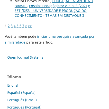
Meira Chaves Pereira ,
EDUCAÇÃO INFANTIL NO
BRASIL
,
Ensaios Pedagógicos: v. 5 n. 3 (2021):
SET./DEZ. - UNIVERSIDADE E PRODUÇÃO DO
CONHECIMENTO - TEMAS EM DESTAQUE 3
1
2
3
4
5
6
7
>
>>
Você também pode
iniciar uma pesquisa avançada por
similaridade
para este artigo.
Open Journal Systems
Idioma
English
Español (España)
Português (Brasil)
Português (Portugal)