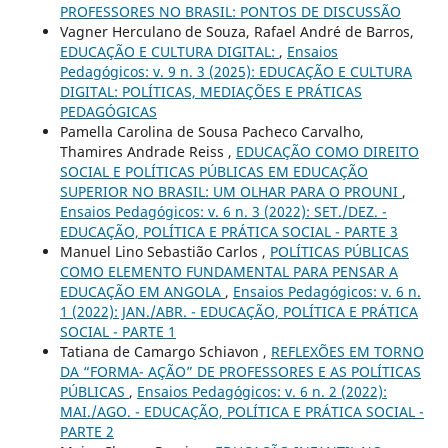
PROFESSORES NO BRASIL: PONTOS DE DISCUSSÃO
Vagner Herculano de Souza, Rafael André de Barros,
EDUCAÇÃO E CULTURA DIGITAL:
,
Ensaios
Pedagógicos: v. 9 n. 3 (2025): EDUCAÇÃO E CULTURA
DIGITAL: POLÍTICAS, MEDIAÇÕES E PRÁTICAS
PEDAGÓGICAS
Pamella Carolina de Sousa Pacheco Carvalho,
Thamires Andrade Reiss ,
EDUCAÇÃO COMO DIREITO
SOCIAL E POLÍTICAS PÚBLICAS EM EDUCAÇÃO
SUPERIOR NO BRASIL: UM OLHAR PARA O PROUNI
,
Ensaios Pedagógicos: v. 6 n. 3 (2022): SET./DEZ. -
EDUCAÇÃO, POLÍTICA E PRÁTICA SOCIAL - PARTE 3
Manuel Lino Sebastião Carlos ,
POLÍTICAS PÚBLICAS
COMO ELEMENTO FUNDAMENTAL PARA PENSAR A
EDUCAÇÃO EM ANGOLA
,
Ensaios Pedagógicos: v. 6 n.
1 (2022): JAN./ABR. - EDUCAÇÃO, POLÍTICA E PRÁTICA
SOCIAL - PARTE 1
Tatiana de Camargo Schiavon ,
REFLEXÕES EM TORNO
DA “FORMA- AÇÃO” DE PROFESSORES E AS POLÍTICAS
PÚBLICAS
,
Ensaios Pedagógicos: v. 6 n. 2 (2022):
MAI./AGO. - EDUCAÇÃO, POLÍTICA E PRÁTICA SOCIAL -
PARTE 2