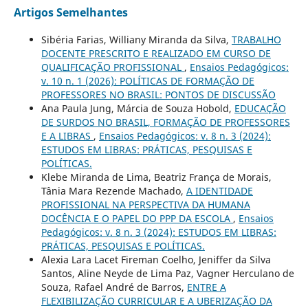
Artigos Semelhantes
Sibéria Farias, Williany Miranda da Silva,
TRABALHO
DOCENTE PRESCRITO E REALIZADO EM CURSO DE
QUALIFICAÇÃO PROFISSIONAL
,
Ensaios Pedagógicos:
v. 10 n. 1 (2026): POLÍTICAS DE FORMAÇÃO DE
PROFESSORES NO BRASIL: PONTOS DE DISCUSSÃO
Ana Paula Jung, Márcia de Souza Hobold,
EDUCAÇÃO
DE SURDOS NO BRASIL, FORMAÇÃO DE PROFESSORES
E A LIBRAS
,
Ensaios Pedagógicos: v. 8 n. 3 (2024):
ESTUDOS EM LIBRAS: PRÁTICAS, PESQUISAS E
POLÍTICAS.
Klebe Miranda de Lima, Beatriz França de Morais,
Tânia Mara Rezende Machado,
A IDENTIDADE
PROFISSIONAL NA PERSPECTIVA DA HUMANA
DOCÊNCIA E O PAPEL DO PPP DA ESCOLA
,
Ensaios
Pedagógicos: v. 8 n. 3 (2024): ESTUDOS EM LIBRAS:
PRÁTICAS, PESQUISAS E POLÍTICAS.
Alexia Lara Lacet Fireman Coelho, Jeniffer da Silva
Santos, Aline Neyde de Lima Paz, Vagner Herculano de
Souza, Rafael André de Barros,
ENTRE A
FLEXIBILIZAÇÃO CURRICULAR E A UBERIZAÇÃO DA