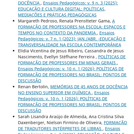
DOCÊNCIA
,
Ensaios Pedagógicos: v. 9 n. 3 (2025):
EDUCAÇÃO E CULTURA DIGITAL: POLÍTICAS,
MEDIAÇÕES E PRÁTICAS PEDAGÓGICAS
Margareth Pedroso, Renata Prenstteter Gama,
A
FORMAÇÃO DE PROFESSORES NA ESCOLA: ESPAÇOS E
TEMPOS NO CONTEXTO DA PANDEMIA
,
Ensaios
Pedagógicos: v. 7 n. 1 (2023): JAN./ABR. -EDUCAÇÃO E
TRANSVERSALIDADE NA ESCOLA CONTEMPORÂNEA
Elidia Vicentina de Jesus Ribeiro, Cassandra de Jesus
Nascimento, Evellyn Stéfhane Ferreira ,
POLÍTICAS DE
FORMAÇÃO DE PROFESSORES EM MINAS GERAIS
,
Ensaios Pedagógicos: v. 10 n. 1 (2026): POLÍTICAS DE
FORMAÇÃO DE PROFESSORES NO BRASIL: PONTOS DE
DISCUSSÃO
Renan Bertolin,
MEMÓRIAS DE 45 ANOS DE DOCÊNCIA
NO ENSINO SUPERIOR EM QUÍMICA
,
Ensaios
Pedagógicos: v. 10 n. 1 (2026): POLÍTICAS DE
FORMAÇÃO DE PROFESSORES NO BRASIL: PONTOS DE
DISCUSSÃO
Sarah Lisandra Araújo de Almeida, Ana Cristina Silva
Daxenberger, Nielson Firmino de Oliveira,
FORMAÇÃO
DE TRADUTORES INTÉRPRETES DE LIBRAS
,
Ensaios