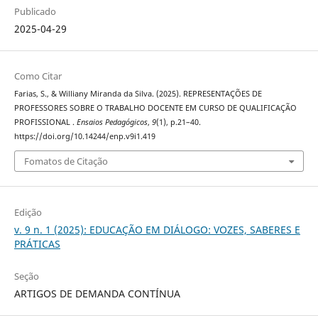
Publicado
2025-04-29
Como Citar
Farias, S., & Williany Miranda da Silva. (2025). REPRESENTAÇÕES DE
PROFESSORES SOBRE O TRABALHO DOCENTE EM CURSO DE QUALIFICAÇÃO
PROFISSIONAL .
Ensaios Pedagógicos
,
9
(1), p.21–40.
https://doi.org/10.14244/enp.v9i1.419
Fomatos de Citação
Edição
v. 9 n. 1 (2025): EDUCAÇÃO EM DIÁLOGO: VOZES, SABERES E
PRÁTICAS
Seção
ARTIGOS DE DEMANDA CONTÍNUA