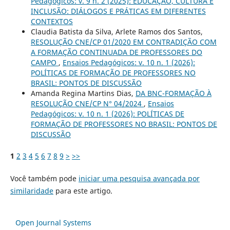
Pedagógicos: v. 9 n. 2 (2025): EDUCAÇÃO, CULTURA E
INCLUSÃO: DIÁLOGOS E PRÁTICAS EM DIFERENTES
CONTEXTOS
Claudia Batista da Silva, Arlete Ramos dos Santos,
RESOLUÇÃO CNE/CP 01/2020 EM CONTRADIÇÃO COM
A FORMAÇÃO CONTINUADA DE PROFESSORES DO
CAMPO
,
Ensaios Pedagógicos: v. 10 n. 1 (2026):
POLÍTICAS DE FORMAÇÃO DE PROFESSORES NO
BRASIL: PONTOS DE DISCUSSÃO
Amanda Regina Martins Dias,
DA BNC-FORMAÇÃO À
RESOLUÇÃO CNE/CP N° 04/2024
,
Ensaios
Pedagógicos: v. 10 n. 1 (2026): POLÍTICAS DE
FORMAÇÃO DE PROFESSORES NO BRASIL: PONTOS DE
DISCUSSÃO
1
2
3
4
5
6
7
8
9
>
>>
Você também pode
iniciar uma pesquisa avançada por
similaridade
para este artigo.
Open Journal Systems