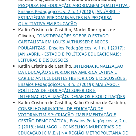
PESQUISA EM EDUCAÇÃO: ABORDAGEM QUALITATIVA
,
Ensaios Pedagógicos: v. 2 n. 1 (2018): JAN./ABRIL -
ESTRATÉGIAS PREDOMINANTES NA PESQUISA
QUALITATIVA EM EDUCAÇÃO
Katlin Cristina de Castilho, Marlei Rodrigues de
Oliveira,
CONSIDERAÇÕES SOBRE O ESTADO
CAPITALISTA EM LOUIS ALTHUSSER E NICOS
POULANTZAS
,
Ensaios Pedagógicos: v. 1 n. 1 (2017):
JAN./ABRIL - ESTADO E POLÍTICAS EDUCACIONAIS:
LEITURAS E DISCUSSÕES
Katlin Cristina de Castilho,
INTERNACIONALIZAÇÃO
DA EDUCAÇÃO SUPERIOR NA AMÉRICA LATINA E
CARIBE: ANTECEDENTES HISTÓRICOS E DISCUSSÕES
,
Ensaios Pedagógicos: v. 3 n. 2 (2019): MAI./AGO. -
POLÍTICAS DE EDUCAÇÃO SUPERIOR E
INTERNACIONALIZAÇÃO: DESAFIOS E SOLICITAÇÕES
Katlin Cristina de Castilho, Kalin Cristina de Castilho,
CONSELHO MUNICIPAL DE EDUCAÇÃO DE
VOTORANTIM-SP: CRIAÇÃO, IMPLEMENTAÇÃO E
GESTÃO DEMOCRÁTICA
,
Ensaios Pedagógicos: v. 2 n.
2 (2018): MAI./AGO. - CONSELHOS MUNICIPAIS DE
EDUCAÇÃO [C.M.E.s] NA REGIÃO METROPOLITANA DE