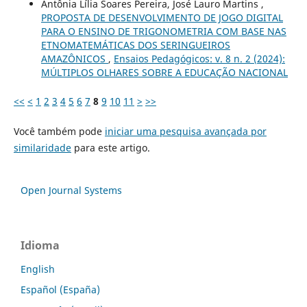
Antônia Lília Soares Pereira, José Lauro Martins ,
PROPOSTA DE DESENVOLVIMENTO DE JOGO DIGITAL
PARA O ENSINO DE TRIGONOMETRIA COM BASE NAS
ETNOMATEMÁTICAS DOS SERINGUEIROS
AMAZÔNICOS
,
Ensaios Pedagógicos: v. 8 n. 2 (2024):
MÚLTIPLOS OLHARES SOBRE A EDUCAÇÃO NACIONAL
<<
<
1
2
3
4
5
6
7
8
9
10
11
>
>>
Você também pode
iniciar uma pesquisa avançada por
similaridade
para este artigo.
Open Journal Systems
Idioma
English
Español (España)