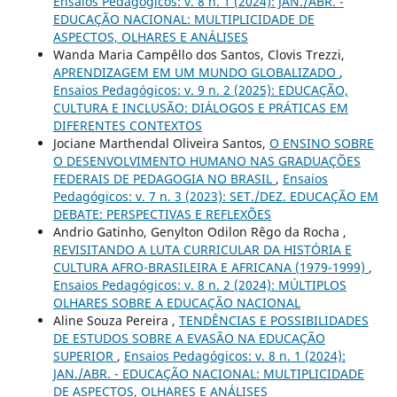
Ensaios Pedagógicos: v. 8 n. 1 (2024): JAN./ABR. -
EDUCAÇÃO NACIONAL: MULTIPLICIDADE DE
ASPECTOS, OLHARES E ANÁLISES
Wanda Maria Campêllo dos Santos, Clovis Trezzi,
APRENDIZAGEM EM UM MUNDO GLOBALIZADO
,
Ensaios Pedagógicos: v. 9 n. 2 (2025): EDUCAÇÃO,
CULTURA E INCLUSÃO: DIÁLOGOS E PRÁTICAS EM
DIFERENTES CONTEXTOS
Jociane Marthendal Oliveira Santos,
O ENSINO SOBRE
O DESENVOLVIMENTO HUMANO NAS GRADUAÇÕES
FEDERAIS DE PEDAGOGIA NO BRASIL
,
Ensaios
Pedagógicos: v. 7 n. 3 (2023): SET./DEZ. EDUCAÇÃO EM
DEBATE: PERSPECTIVAS E REFLEXÕES
Andrio Gatinho, Genylton Odilon Rêgo da Rocha ,
REVISITANDO A LUTA CURRICULAR DA HISTÓRIA E
CULTURA AFRO-BRASILEIRA E AFRICANA (1979-1999)
,
Ensaios Pedagógicos: v. 8 n. 2 (2024): MÚLTIPLOS
OLHARES SOBRE A EDUCAÇÃO NACIONAL
Aline Souza Pereira ,
TENDÊNCIAS E POSSIBILIDADES
DE ESTUDOS SOBRE A EVASÃO NA EDUCAÇÃO
SUPERIOR
,
Ensaios Pedagógicos: v. 8 n. 1 (2024):
JAN./ABR. - EDUCAÇÃO NACIONAL: MULTIPLICIDADE
DE ASPECTOS, OLHARES E ANÁLISES