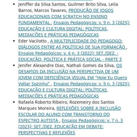
Jeniffer da Silva Santos, Guilmer Brito Silva, Leila
Barros, Marcos Tavares,
PRODUÇÃO DE JOGOS
EDUCACIONAIS COM SCRATCH NO ENSINO
FUNDAMENTAL
,
Ensaios Pedagógicos: v. 9 n. 3 (2025):
EDUCAÇÃO E CULTURA DIGITAL: POLÍTICAS,
MEDIAÇÕES E PRÁTICAS PEDAGÓGICAS
Eder Vacilotto ,
A MULTIPLICIDADE DO PEDAGOGO:
DIÁLOGOS ENTRE AS POLÍTICAS DE SUA FORMAÇÃO
,
Ensaios Pedagógicos: v. 6 n. 3 (2022): SET./DEZ. -
EDUCAÇÃO, POLÍTICA E PRÁTICA SOCIAL - PARTE 3
Jenifer Alexandre Dias, Nathali Gomes da Silva,
OS
DESAFIOS DA INCLUSÃO NA PERSPECTIVA DE UM
JOVEM COM DEFICIÊNCIA VISUAL EM “Hoje Eu Quero
Voltar Sozinho”
,
Ensaios Pedagógicos: v. 9 n. 3 (2025):
EDUCAÇÃO E CULTURA DIGITAL: POLÍTICAS,
MEDIAÇÕES E PRÁTICAS PEDAGÓGICAS
Rafaela Roberto Ribeiro, Rozemeiry dos Santos
Marques Moreira,
REFLEXÕES SOBRE A INCLUSÃO
ESCOLAR DO ALUNO COM TRANSTORNO DO
ESPECTRO AUTISTA
,
Ensaios Pedagógicos: v. 7 n. 3
(2023): SET./DEZ. EDUCAÇÃO EM DEBATE:
PERSPECTIVAS E REFLEXÕES