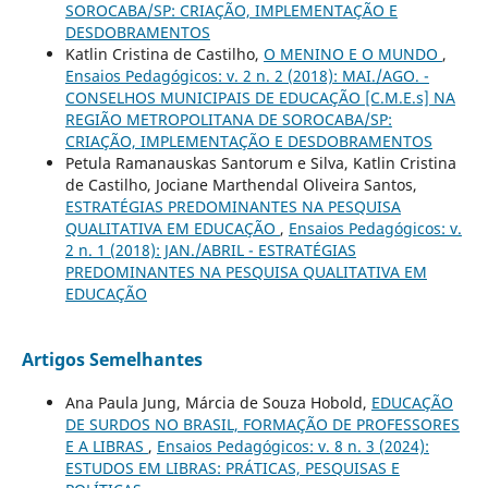
SOROCABA/SP: CRIAÇÃO, IMPLEMENTAÇÃO E
DESDOBRAMENTOS
Katlin Cristina de Castilho,
O MENINO E O MUNDO
,
Ensaios Pedagógicos: v. 2 n. 2 (2018): MAI./AGO. -
CONSELHOS MUNICIPAIS DE EDUCAÇÃO [C.M.E.s] NA
REGIÃO METROPOLITANA DE SOROCABA/SP:
CRIAÇÃO, IMPLEMENTAÇÃO E DESDOBRAMENTOS
Petula Ramanauskas Santorum e Silva, Katlin Cristina
de Castilho, Jociane Marthendal Oliveira Santos,
ESTRATÉGIAS PREDOMINANTES NA PESQUISA
QUALITATIVA EM EDUCAÇÃO
,
Ensaios Pedagógicos: v.
2 n. 1 (2018): JAN./ABRIL - ESTRATÉGIAS
PREDOMINANTES NA PESQUISA QUALITATIVA EM
EDUCAÇÃO
Artigos Semelhantes
Ana Paula Jung, Márcia de Souza Hobold,
EDUCAÇÃO
DE SURDOS NO BRASIL, FORMAÇÃO DE PROFESSORES
E A LIBRAS
,
Ensaios Pedagógicos: v. 8 n. 3 (2024):
ESTUDOS EM LIBRAS: PRÁTICAS, PESQUISAS E