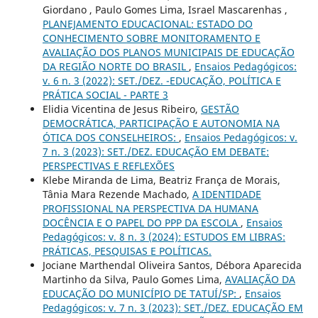
Giordano , Paulo Gomes Lima, Israel Mascarenhas ,
PLANEJAMENTO EDUCACIONAL: ESTADO DO
CONHECIMENTO SOBRE MONITORAMENTO E
AVALIAÇÃO DOS PLANOS MUNICIPAIS DE EDUCAÇÃO
DA REGIÃO NORTE DO BRASIL
,
Ensaios Pedagógicos:
v. 6 n. 3 (2022): SET./DEZ. -EDUCAÇÃO, POLÍTICA E
PRÁTICA SOCIAL - PARTE 3
Elidia Vicentina de Jesus Ribeiro,
GESTÃO
DEMOCRÁTICA, PARTICIPAÇÃO E AUTONOMIA NA
ÓTICA DOS CONSELHEIROS:
,
Ensaios Pedagógicos: v.
7 n. 3 (2023): SET./DEZ. EDUCAÇÃO EM DEBATE:
PERSPECTIVAS E REFLEXÕES
Klebe Miranda de Lima, Beatriz França de Morais,
Tânia Mara Rezende Machado,
A IDENTIDADE
PROFISSIONAL NA PERSPECTIVA DA HUMANA
DOCÊNCIA E O PAPEL DO PPP DA ESCOLA
,
Ensaios
Pedagógicos: v. 8 n. 3 (2024): ESTUDOS EM LIBRAS:
PRÁTICAS, PESQUISAS E POLÍTICAS.
Jociane Marthendal Oliveira Santos, Débora Aparecida
Martinho da Silva, Paulo Gomes Lima,
AVALIAÇÃO DA
EDUCAÇÃO DO MUNICÍPIO DE TATUÍ/SP:
,
Ensaios
Pedagógicos: v. 7 n. 3 (2023): SET./DEZ. EDUCAÇÃO EM