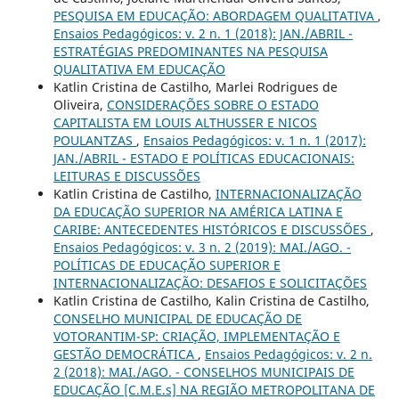
PESQUISA EM EDUCAÇÃO: ABORDAGEM QUALITATIVA
,
Ensaios Pedagógicos: v. 2 n. 1 (2018): JAN./ABRIL -
ESTRATÉGIAS PREDOMINANTES NA PESQUISA
QUALITATIVA EM EDUCAÇÃO
Katlin Cristina de Castilho, Marlei Rodrigues de
Oliveira,
CONSIDERAÇÕES SOBRE O ESTADO
CAPITALISTA EM LOUIS ALTHUSSER E NICOS
POULANTZAS
,
Ensaios Pedagógicos: v. 1 n. 1 (2017):
JAN./ABRIL - ESTADO E POLÍTICAS EDUCACIONAIS:
LEITURAS E DISCUSSÕES
Katlin Cristina de Castilho,
INTERNACIONALIZAÇÃO
DA EDUCAÇÃO SUPERIOR NA AMÉRICA LATINA E
CARIBE: ANTECEDENTES HISTÓRICOS E DISCUSSÕES
,
Ensaios Pedagógicos: v. 3 n. 2 (2019): MAI./AGO. -
POLÍTICAS DE EDUCAÇÃO SUPERIOR E
INTERNACIONALIZAÇÃO: DESAFIOS E SOLICITAÇÕES
Katlin Cristina de Castilho, Kalin Cristina de Castilho,
CONSELHO MUNICIPAL DE EDUCAÇÃO DE
VOTORANTIM-SP: CRIAÇÃO, IMPLEMENTAÇÃO E
GESTÃO DEMOCRÁTICA
,
Ensaios Pedagógicos: v. 2 n.
2 (2018): MAI./AGO. - CONSELHOS MUNICIPAIS DE
EDUCAÇÃO [C.M.E.s] NA REGIÃO METROPOLITANA DE