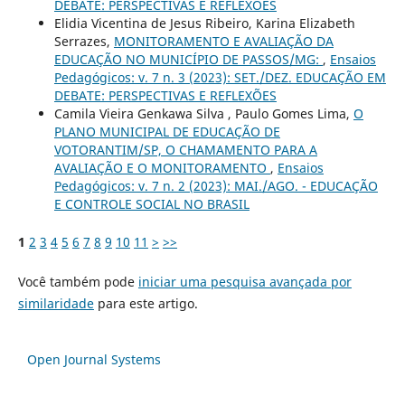
DEBATE: PERSPECTIVAS E REFLEXÕES
Elidia Vicentina de Jesus Ribeiro, Karina Elizabeth
Serrazes,
MONITORAMENTO E AVALIAÇÃO DA
EDUCAÇÃO NO MUNICÍPIO DE PASSOS/MG:
,
Ensaios
Pedagógicos: v. 7 n. 3 (2023): SET./DEZ. EDUCAÇÃO EM
DEBATE: PERSPECTIVAS E REFLEXÕES
Camila Vieira Genkawa Silva , Paulo Gomes Lima,
O
PLANO MUNICIPAL DE EDUCAÇÃO DE
VOTORANTIM/SP, O CHAMAMENTO PARA A
AVALIAÇÃO E O MONITORAMENTO
,
Ensaios
Pedagógicos: v. 7 n. 2 (2023): MAI./AGO. - EDUCAÇÃO
E CONTROLE SOCIAL NO BRASIL
1
2
3
4
5
6
7
8
9
10
11
>
>>
Você também pode
iniciar uma pesquisa avançada por
similaridade
para este artigo.
Open Journal Systems