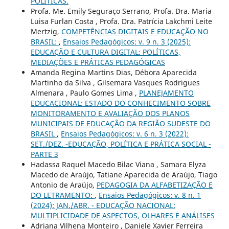
POLÍTICAS.
Profa. Me. Emily Seguraço Serrano, Profa. Dra. Maria
Luisa Furlan Costa , Profa. Dra. Patrícia Lakchmi Leite
Mertzig,
COMPETÊNCIAS DIGITAIS E EDUCAÇÃO NO
BRASIL:
,
Ensaios Pedagógicos: v. 9 n. 3 (2025):
EDUCAÇÃO E CULTURA DIGITAL: POLÍTICAS,
MEDIAÇÕES E PRÁTICAS PEDAGÓGICAS
Amanda Regina Martins Dias, Débora Aparecida
Martinho da Silva , Gilsemara Vasques Rodrigues
Almenara , Paulo Gomes Lima ,
PLANEJAMENTO
EDUCACIONAL: ESTADO DO CONHECIMENTO SOBRE
MONITORAMENTO E AVALIAÇÃO DOS PLANOS
MUNICIPAIS DE EDUCAÇÃO DA REGIÃO SUDESTE DO
BRASIL
,
Ensaios Pedagógicos: v. 6 n. 3 (2022):
SET./DEZ. -EDUCAÇÃO, POLÍTICA E PRÁTICA SOCIAL -
PARTE 3
Hadassa Raquel Macedo Bilac Viana , Samara Elyza
Macedo de Araújo, Tatiane Aparecida de Araújo, Tiago
Antonio de Araújo,
PEDAGOGIA DA ALFABETIZAÇÃO E
DO LETRAMENTO:
,
Ensaios Pedagógicos: v. 8 n. 1
(2024): JAN./ABR. - EDUCAÇÃO NACIONAL:
MULTIPLICIDADE DE ASPECTOS, OLHARES E ANÁLISES
Adriana Vilhena Monteiro , Daniele Xavier Ferreira