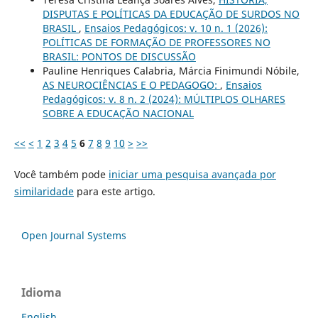
DISPUTAS E POLÍTICAS DA EDUCAÇÃO DE SURDOS NO
BRASIL
,
Ensaios Pedagógicos: v. 10 n. 1 (2026):
POLÍTICAS DE FORMAÇÃO DE PROFESSORES NO
BRASIL: PONTOS DE DISCUSSÃO
Pauline Henriques Calabria, Márcia Finimundi Nóbile,
AS NEUROCIÊNCIAS E O PEDAGOGO:
,
Ensaios
Pedagógicos: v. 8 n. 2 (2024): MÚLTIPLOS OLHARES
SOBRE A EDUCAÇÃO NACIONAL
<<
<
1
2
3
4
5
6
7
8
9
10
>
>>
Você também pode
iniciar uma pesquisa avançada por
similaridade
para este artigo.
Open Journal Systems
Idioma
English