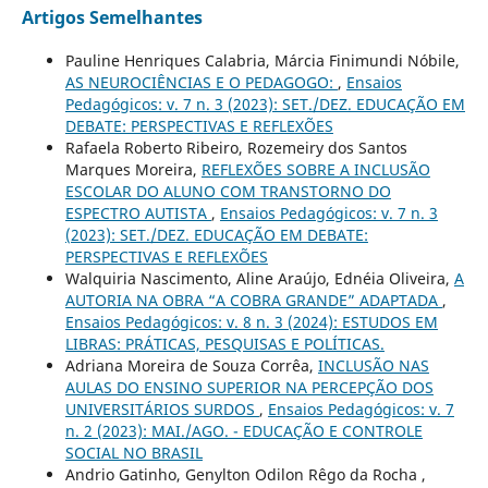
Artigos Semelhantes
Pauline Henriques Calabria, Márcia Finimundi Nóbile,
AS NEUROCIÊNCIAS E O PEDAGOGO:
,
Ensaios
Pedagógicos: v. 7 n. 3 (2023): SET./DEZ. EDUCAÇÃO EM
DEBATE: PERSPECTIVAS E REFLEXÕES
Rafaela Roberto Ribeiro, Rozemeiry dos Santos
Marques Moreira,
REFLEXÕES SOBRE A INCLUSÃO
ESCOLAR DO ALUNO COM TRANSTORNO DO
ESPECTRO AUTISTA
,
Ensaios Pedagógicos: v. 7 n. 3
(2023): SET./DEZ. EDUCAÇÃO EM DEBATE:
PERSPECTIVAS E REFLEXÕES
Walquiria Nascimento, Aline Araújo, Ednéia Oliveira,
A
AUTORIA NA OBRA “A COBRA GRANDE” ADAPTADA
,
Ensaios Pedagógicos: v. 8 n. 3 (2024): ESTUDOS EM
LIBRAS: PRÁTICAS, PESQUISAS E POLÍTICAS.
Adriana Moreira de Souza Corrêa,
INCLUSÃO NAS
AULAS DO ENSINO SUPERIOR NA PERCEPÇÃO DOS
UNIVERSITÁRIOS SURDOS
,
Ensaios Pedagógicos: v. 7
n. 2 (2023): MAI./AGO. - EDUCAÇÃO E CONTROLE
SOCIAL NO BRASIL
Andrio Gatinho, Genylton Odilon Rêgo da Rocha ,