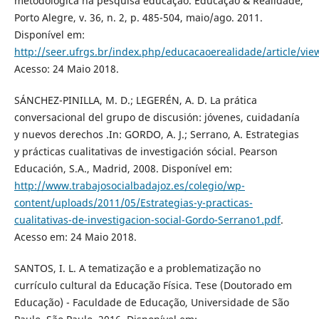
metodológica na pesquisa educação. Educação & Realidade,
Porto Alegre, v. 36, n. 2, p. 485-504, maio/ago. 2011.
Disponível em:
http://seer.ufrgs.br/index.php/educacaoerealidade/article/vi
Acesso: 24 Maio 2018.
SÁNCHEZ-PINILLA, M. D.; LEGERÉN, A. D. La prática
conversacional del grupo de discusión: jóvenes, cuidadanía
y nuevos derechos .In: GORDO, A. J.; Serrano, A. Estrategias
y prácticas cualitativas de investigación sócial. Pearson
Educación, S.A., Madrid, 2008. Disponível em:
http://www.trabajosocialbadajoz.es/colegio/wp-
content/uploads/2011/05/Estrategias-y-practicas-
cualitativas-de-investigacion-social-Gordo-Serrano1.pdf
.
Acesso em: 24 Maio 2018.
SANTOS, I. L. A tematização e a problematização no
currículo cultural da Educação Física. Tese (Doutorado em
Educação) - Faculdade de Educação, Universidade de São