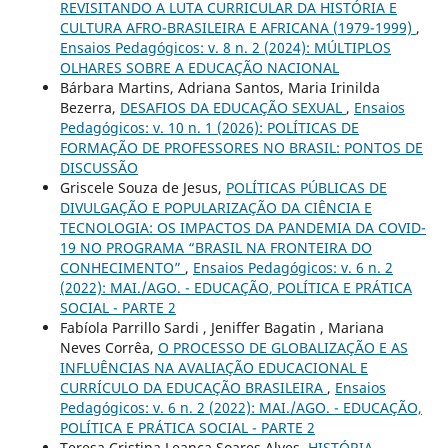
REVISITANDO A LUTA CURRICULAR DA HISTÓRIA E
CULTURA AFRO-BRASILEIRA E AFRICANA (1979-1999)
,
Ensaios Pedagógicos: v. 8 n. 2 (2024): MÚLTIPLOS
OLHARES SOBRE A EDUCAÇÃO NACIONAL
Bárbara Martins, Adriana Santos, Maria Irinilda
Bezerra,
DESAFIOS DA EDUCAÇÃO SEXUAL
,
Ensaios
Pedagógicos: v. 10 n. 1 (2026): POLÍTICAS DE
FORMAÇÃO DE PROFESSORES NO BRASIL: PONTOS DE
DISCUSSÃO
Griscele Souza de Jesus,
POLÍTICAS PÚBLICAS DE
DIVULGAÇÃO E POPULARIZAÇÃO DA CIÊNCIA E
TECNOLOGIA: OS IMPACTOS DA PANDEMIA DA COVID-
19 NO PROGRAMA “BRASIL NA FRONTEIRA DO
CONHECIMENTO”
,
Ensaios Pedagógicos: v. 6 n. 2
(2022): MAI./AGO. - EDUCAÇÃO, POLÍTICA E PRÁTICA
SOCIAL - PARTE 2
Fabíola Parrillo Sardi , Jeniffer Bagatin , Mariana
Neves Corrêa,
O PROCESSO DE GLOBALIZAÇÃO E AS
INFLUÊNCIAS NA AVALIAÇÃO EDUCACIONAL E
CURRÍCULO DA EDUCAÇÃO BRASILEIRA
,
Ensaios
Pedagógicos: v. 6 n. 2 (2022): MAI./AGO. - EDUCAÇÃO,
POLÍTICA E PRÁTICA SOCIAL - PARTE 2
Teresa Cristina Leança Soares Alves,
HISTÓRIA,