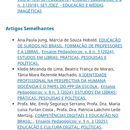
n. 3 (2018): SET./DEZ. - EDUCAÇÃO E MÍDIAS
IMAGÉTICAS
Artigos Semelhantes
Ana Paula Jung, Márcia de Souza Hobold,
EDUCAÇÃO
DE SURDOS NO BRASIL, FORMAÇÃO DE PROFESSORES
E A LIBRAS
,
Ensaios Pedagógicos: v. 8 n. 3 (2024):
ESTUDOS EM LIBRAS: PRÁTICAS, PESQUISAS E
POLÍTICAS.
Klebe Miranda de Lima, Beatriz França de Morais,
Tânia Mara Rezende Machado,
A IDENTIDADE
PROFISSIONAL NA PERSPECTIVA DA HUMANA
DOCÊNCIA E O PAPEL DO PPP DA ESCOLA
,
Ensaios
Pedagógicos: v. 8 n. 3 (2024): ESTUDOS EM LIBRAS:
PRÁTICAS, PESQUISAS E POLÍTICAS.
Profa. Me. Emily Seguraço Serrano, Profa. Dra. Maria
Luisa Furlan Costa , Profa. Dra. Patrícia Lakchmi Leite
Mertzig,
COMPETÊNCIAS DIGITAIS E EDUCAÇÃO NO
BRASIL:
,
Ensaios Pedagógicos: v. 9 n. 3 (2025):
EDUCAÇÃO E CULTURA DIGITAL: POLÍTICAS,