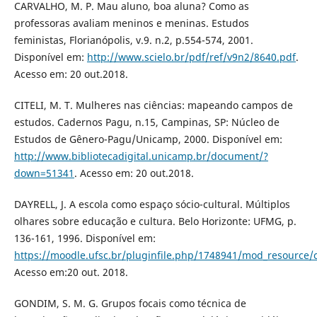
CARVALHO, M. P. Mau aluno, boa aluna? Como as
professoras avaliam meninos e meninas. Estudos
feministas, Florianópolis, v.9. n.2, p.554-574, 2001.
Disponível em:
http://www.scielo.br/pdf/ref/v9n2/8640.pdf
.
Acesso em: 20 out.2018.
CITELI, M. T. Mulheres nas ciências: mapeando campos de
estudos. Cadernos Pagu, n.15, Campinas, SP: Núcleo de
Estudos de Gênero-Pagu/Unicamp, 2000. Disponível em:
http://www.bibliotecadigital.unicamp.br/document/?
down=51341
. Acesso em: 20 out.2018.
DAYRELL, J. A escola como espaço sócio-cultural. Múltiplos
olhares sobre educação e cultura. Belo Horizonte: UFMG, p.
136-161, 1996. Disponível em:
https://moodle.ufsc.br/pluginfile.php/1748941/mod_resource/c
Acesso em:20 out. 2018.
GONDIM, S. M. G. Grupos focais como técnica de