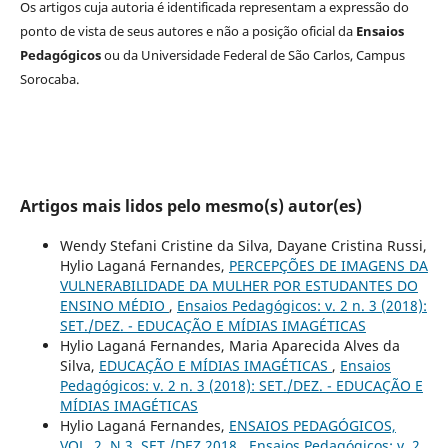
Os artigos cuja autoria é identificada representam a expressão do
ponto de vista de seus autores e não a posição oficial da
Ensaios
Pedagógicos
ou da Universidade Federal de São Carlos, Campus
Sorocaba.
Artigos mais lidos pelo mesmo(s) autor(es)
Wendy Stefani Cristine da Silva, Dayane Cristina Russi,
Hylio Laganá Fernandes,
PERCEPÇÕES DE IMAGENS DA
VULNERABILIDADE DA MULHER POR ESTUDANTES DO
ENSINO MÉDIO
,
Ensaios Pedagógicos: v. 2 n. 3 (2018):
SET./DEZ. - EDUCAÇÃO E MÍDIAS IMAGÉTICAS
Hylio Laganá Fernandes, Maria Aparecida Alves da
Silva,
EDUCAÇÃO E MÍDIAS IMAGÉTICAS
,
Ensaios
Pedagógicos: v. 2 n. 3 (2018): SET./DEZ. - EDUCAÇÃO E
MÍDIAS IMAGÉTICAS
Hylio Laganá Fernandes,
ENSAIOS PEDAGÓGICOS,
VOL. 2, N.3. SET./DEZ.2018
,
Ensaios Pedagógicos: v. 2