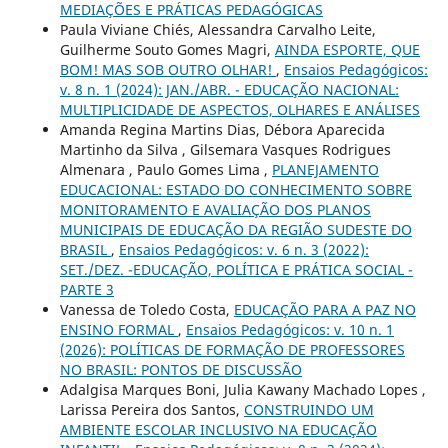
MEDIAÇÕES E PRÁTICAS PEDAGÓGICAS
Paula Viviane Chiés, Alessandra Carvalho Leite,
Guilherme Souto Gomes Magri,
AINDA ESPORTE, QUE
BOM! MAS SOB OUTRO OLHAR!
,
Ensaios Pedagógicos:
v. 8 n. 1 (2024): JAN./ABR. - EDUCAÇÃO NACIONAL:
MULTIPLICIDADE DE ASPECTOS, OLHARES E ANÁLISES
Amanda Regina Martins Dias, Débora Aparecida
Martinho da Silva , Gilsemara Vasques Rodrigues
Almenara , Paulo Gomes Lima ,
PLANEJAMENTO
EDUCACIONAL: ESTADO DO CONHECIMENTO SOBRE
MONITORAMENTO E AVALIAÇÃO DOS PLANOS
MUNICIPAIS DE EDUCAÇÃO DA REGIÃO SUDESTE DO
BRASIL
,
Ensaios Pedagógicos: v. 6 n. 3 (2022):
SET./DEZ. -EDUCAÇÃO, POLÍTICA E PRÁTICA SOCIAL -
PARTE 3
Vanessa de Toledo Costa,
EDUCAÇÃO PARA A PAZ NO
ENSINO FORMAL
,
Ensaios Pedagógicos: v. 10 n. 1
(2026): POLÍTICAS DE FORMAÇÃO DE PROFESSORES
NO BRASIL: PONTOS DE DISCUSSÃO
Adalgisa Marques Boni, Julia Kawany Machado Lopes ,
Larissa Pereira dos Santos,
CONSTRUINDO UM
AMBIENTE ESCOLAR INCLUSIVO NA EDUCAÇÃO