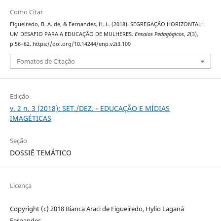
Como Citar
Figueiredo, B. A. de, & Fernandes, H. L. (2018). SEGREGAÇÃO HORIZONTAL:
UM DESAFIO PARA A EDUCAÇÃO DE MULHERES.
Ensaios Pedagógicos
,
2
(3),
p.56–62. https://doi.org/10.14244/enp.v2i3.109
Fomatos de Citação
Edição
v. 2 n. 3 (2018): SET./DEZ. - EDUCAÇÃO E MÍDIAS
IMAGÉTICAS
Seção
DOSSIÊ TEMÁTICO
Licença
Copyright (c) 2018 Bianca Araci de Figueiredo, Hylio Laganá
Fernandes