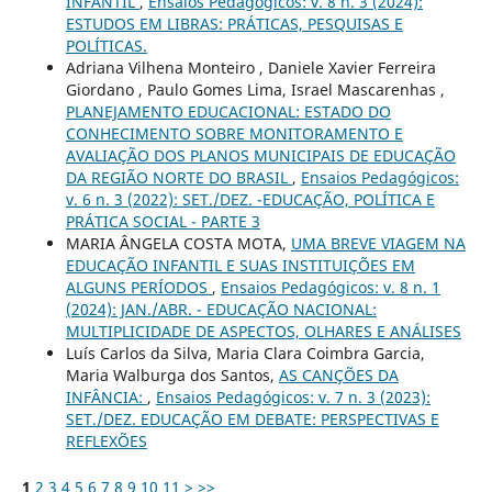
INFANTIL
,
Ensaios Pedagógicos: v. 8 n. 3 (2024):
ESTUDOS EM LIBRAS: PRÁTICAS, PESQUISAS E
POLÍTICAS.
Adriana Vilhena Monteiro , Daniele Xavier Ferreira
Giordano , Paulo Gomes Lima, Israel Mascarenhas ,
PLANEJAMENTO EDUCACIONAL: ESTADO DO
CONHECIMENTO SOBRE MONITORAMENTO E
AVALIAÇÃO DOS PLANOS MUNICIPAIS DE EDUCAÇÃO
DA REGIÃO NORTE DO BRASIL
,
Ensaios Pedagógicos:
v. 6 n. 3 (2022): SET./DEZ. -EDUCAÇÃO, POLÍTICA E
PRÁTICA SOCIAL - PARTE 3
MARIA ÂNGELA COSTA MOTA,
UMA BREVE VIAGEM NA
EDUCAÇÃO INFANTIL E SUAS INSTITUIÇÕES EM
ALGUNS PERÍODOS
,
Ensaios Pedagógicos: v. 8 n. 1
(2024): JAN./ABR. - EDUCAÇÃO NACIONAL:
MULTIPLICIDADE DE ASPECTOS, OLHARES E ANÁLISES
Luís Carlos da Silva, Maria Clara Coimbra Garcia,
Maria Walburga dos Santos,
AS CANÇÕES DA
INFÂNCIA:
,
Ensaios Pedagógicos: v. 7 n. 3 (2023):
SET./DEZ. EDUCAÇÃO EM DEBATE: PERSPECTIVAS E
REFLEXÕES
1
2
3
4
5
6
7
8
9
10
11
>
>>