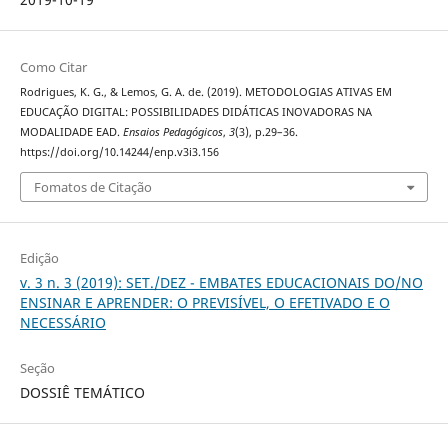
Como Citar
Rodrigues, K. G., & Lemos, G. A. de. (2019). METODOLOGIAS ATIVAS EM
EDUCAÇÃO DIGITAL: POSSIBILIDADES DIDÁTICAS INOVADORAS NA
MODALIDADE EAD.
Ensaios Pedagógicos
,
3
(3), p.29–36.
https://doi.org/10.14244/enp.v3i3.156
Fomatos de Citação
Edição
v. 3 n. 3 (2019): SET./DEZ - EMBATES EDUCACIONAIS DO/NO
ENSINAR E APRENDER: O PREVISÍVEL, O EFETIVADO E O
NECESSÁRIO
Seção
DOSSIÊ TEMÁTICO