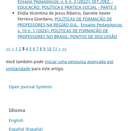
Ensaios Pedagógicos: v. 6 n. 3 (2022): SET./DEZ. -
EDUCAÇÃO, POLÍTICA E PRÁTICA SOCIAL - PARTE 3
Elidia Vicentina de Jesus Ribeiro, Daniele Xavier
Ferreira Giordano,
POLÍTICAS DE FORMAÇÃO DE
PROFESSORES NA REGIÃO SUL
,
Ensaios Pedagógicos:
v. 10 n. 1 (2026): POLÍTICAS DE FORMAÇÃO DE
PROFESSORES NO BRASIL: PONTOS DE DISCUSSÃO
<<
<
1
2
3
4
5
6
7
8
9
10
11
>
>>
Você também pode
iniciar uma pesquisa avançada por
similaridade
para este artigo.
Open Journal Systems
Idioma
English
Español (España)