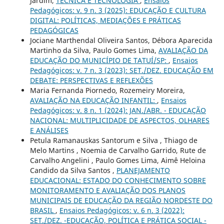
Jardim,
TÉCNICA E TECNOLOGIA
,
Ensaios
Pedagógicos: v. 9 n. 3 (2025): EDUCAÇÃO E CULTURA
DIGITAL: POLÍTICAS, MEDIAÇÕES E PRÁTICAS
PEDAGÓGICAS
Jociane Marthendal Oliveira Santos, Débora Aparecida
Martinho da Silva, Paulo Gomes Lima,
AVALIAÇÃO DA
EDUCAÇÃO DO MUNICÍPIO DE TATUÍ/SP:
,
Ensaios
Pedagógicos: v. 7 n. 3 (2023): SET./DEZ. EDUCAÇÃO EM
DEBATE: PERSPECTIVAS E REFLEXÕES
Maria Fernanda Piornedo, Rozemeiry Moreira,
AVALIAÇÃO NA EDUCAÇÃO INFANTIL:
,
Ensaios
Pedagógicos: v. 8 n. 1 (2024): JAN./ABR. - EDUCAÇÃO
NACIONAL: MULTIPLICIDADE DE ASPECTOS, OLHARES
E ANÁLISES
Petula Ramanauskas Santorum e Silva , Thiago de
Melo Martins , Noemia de Carvalho Garrido, Rute de
Carvalho Angelini , Paulo Gomes Lima, Aimê Heloina
Candido da Silva Santos ,
PLANEJAMENTO
EDUCACIONAL: ESTADO DO CONHECIMENTO SOBRE
MONITORAMENTO E AVALIAÇÃO DOS PLANOS
MUNICIPAIS DE EDUCAÇÃO DA REGIÃO NORDESTE DO
BRASIL
,
Ensaios Pedagógicos: v. 6 n. 3 (2022):
SET./DEZ. -EDUCAÇÃO, POLÍTICA E PRÁTICA SOCIAL -