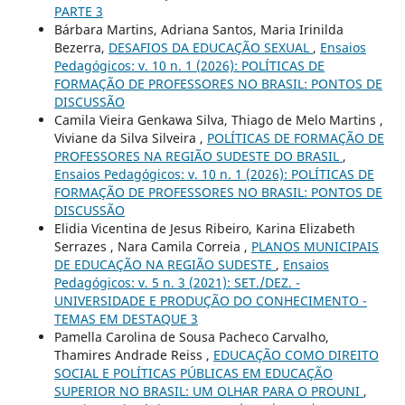
PARTE 3
Bárbara Martins, Adriana Santos, Maria Irinilda
Bezerra,
DESAFIOS DA EDUCAÇÃO SEXUAL
,
Ensaios
Pedagógicos: v. 10 n. 1 (2026): POLÍTICAS DE
FORMAÇÃO DE PROFESSORES NO BRASIL: PONTOS DE
DISCUSSÃO
Camila Vieira Genkawa Silva, Thiago de Melo Martins ,
Viviane da Silva Silveira ,
POLÍTICAS DE FORMAÇÃO DE
PROFESSORES NA REGIÃO SUDESTE DO BRASIL
,
Ensaios Pedagógicos: v. 10 n. 1 (2026): POLÍTICAS DE
FORMAÇÃO DE PROFESSORES NO BRASIL: PONTOS DE
DISCUSSÃO
Elidia Vicentina de Jesus Ribeiro, Karina Elizabeth
Serrazes , Nara Camila Correia ,
PLANOS MUNICIPAIS
DE EDUCAÇÃO NA REGIÃO SUDESTE
,
Ensaios
Pedagógicos: v. 5 n. 3 (2021): SET./DEZ. -
UNIVERSIDADE E PRODUÇÃO DO CONHECIMENTO -
TEMAS EM DESTAQUE 3
Pamella Carolina de Sousa Pacheco Carvalho,
Thamires Andrade Reiss ,
EDUCAÇÃO COMO DIREITO
SOCIAL E POLÍTICAS PÚBLICAS EM EDUCAÇÃO
SUPERIOR NO BRASIL: UM OLHAR PARA O PROUNI
,