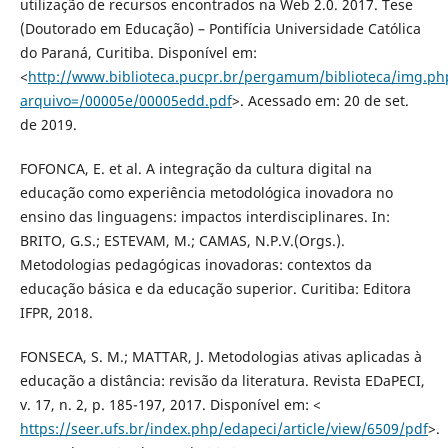
utilização de recursos encontrados na Web 2.0. 2017. Tese
(Doutorado em Educação) – Pontifícia Universidade Católica
do Paraná, Curitiba. Disponível em:
<
http://www.biblioteca.pucpr.br/pergamum/biblioteca/img.ph
arquivo=/00005e/00005edd.pdf
>. Acessado em: 20 de set.
de 2019.
FOFONCA, E. et al. A integração da cultura digital na
educação como experiência metodológica inovadora no
ensino das linguagens: impactos interdisciplinares. In:
BRITO, G.S.; ESTEVAM, M.; CAMAS, N.P.V.(Orgs.).
Metodologias pedagógicas inovadoras: contextos da
educação básica e da educação superior. Curitiba: Editora
IFPR, 2018.
FONSECA, S. M.; MATTAR, J. Metodologias ativas aplicadas à
educação a distância: revisão da literatura. Revista EDaPECI,
v. 17, n. 2, p. 185-197, 2017. Disponível em: <
https://seer.ufs.br/index.php/edapeci/article/view/6509/pdf
>.