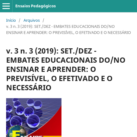
Ensaios Pedagógicos
Início
/
Arquivos
/
v. 3 n. 3 (2019): SET./DEZ - EMBATES EDUCACIONAIS DO/NO
ENSINAR E APRENDER: O PREVISÍVEL, O EFETIVADO E O NECESSÁRIO
v. 3 n. 3 (2019): SET./DEZ -
EMBATES EDUCACIONAIS DO/NO
ENSINAR E APRENDER: O
PREVISÍVEL, O EFETIVADO E O
NECESSÁRIO