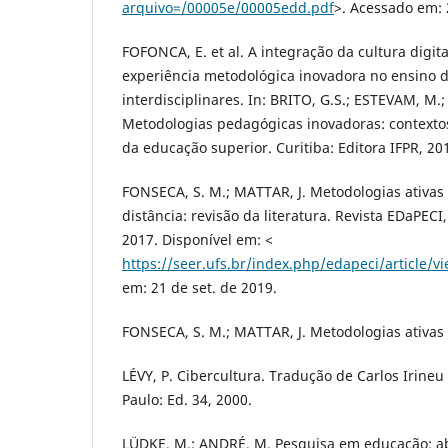
arquivo=/00005e/00005edd.pdf
>. Acessado em: 
FOFONCA, E. et al. A integração da cultura digi
experiência metodológica inovadora no ensino 
interdisciplinares. In: BRITO, G.S.; ESTEVAM, M.
Metodologias pedagógicas inovadoras: contexto
da educação superior. Curitiba: Editora IFPR, 20
FONSECA, S. M.; MATTAR, J. Metodologias ativas
distância: revisão da literatura. Revista EDaPECI, 
2017. Disponível em: <
https://seer.ufs.br/index.php/edapeci/article/v
em: 21 de set. de 2019.
FONSECA, S. M.; MATTAR, J. Metodologias ativas
LÉVY, P. Cibercultura. Tradução de Carlos Irineu 
Paulo: Ed. 34, 2000.
LÜDKE, M.; ANDRÉ, M. Pesquisa em educação: ab