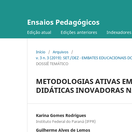
Ensaios Pedagógicos
Edição atual
Edições anteriores
Indexadores
Início
/
Arquivos
/
v. 3 n. 3 (2019): SET./DEZ - EMBATES EDUCACIONAIS
DOSSIÊ TEMÁTICO
METODOLOGIAS ATIVAS EM 
DIDÁTICAS INOVADORAS 
Karina Gomes Rodrigues
Instituto Federal do Paraná (IFPR)
Guilherme Alves de Lemos