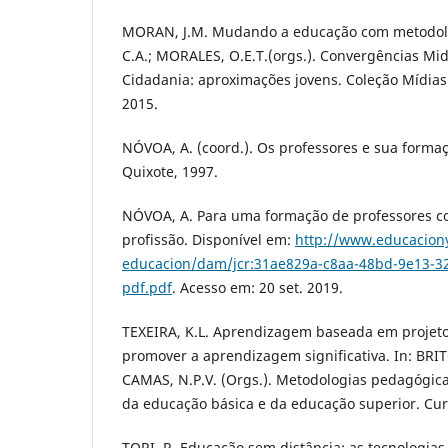
MORAN, J.M. Mudando a educação com metodolog
C.A.; MORALES, O.E.T.(orgs.). Convergências Mid
Cidadania: aproximações jovens. Coleção Mídias
2015.
NÓVOA, A. (coord.). Os professores e sua forma
Quixote, 1997.
NÓVOA, A. Para uma formação de professores co
profissão. Disponível em:
http://www.educaciony
educacion/dam/jcr:31ae829a-c8aa-48bd-9e13-3
pdf.pdf
. Acesso em: 20 set. 2019.
TEXEIRA, K.L. Aprendizagem baseada em projetos
promover a aprendizagem significativa. In: BRIT
CAMAS, N.P.V. (Orgs.). Metodologias pedagógica
da educação básica e da educação superior. Curit
TORI, R. Educação sem distância: as tecnologias