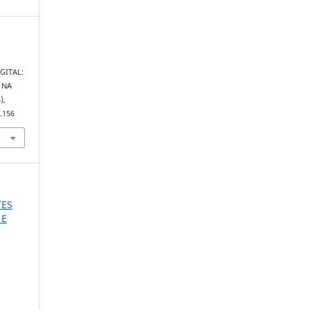
GITAL:
 NA
),
.156
TES
 E