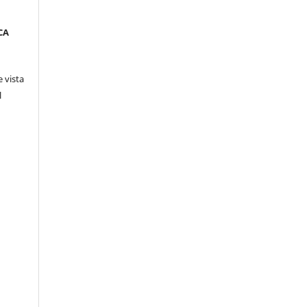
CA
 vista
l