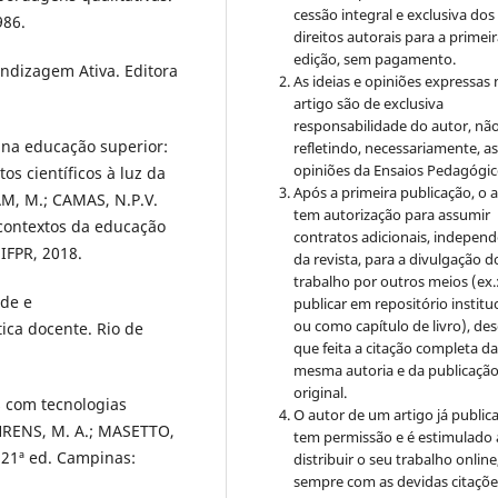
cessão integral e exclusiva dos
986.
direitos autorais para a primei
edição, sem pagamento.
endizagem Ativa. Editora
As ideias e opiniões expressas
artigo são de exclusiva
responsabilidade do autor, nã
s na educação superior:
refletindo, necessariamente, a
opiniões da Ensaios Pedagógic
os científicos à luz da
Após a primeira publicação, o 
VAM, M.; CAMAS, N.P.V.
tem autorização para assumir
 contextos da educação
contratos adicionais, indepen
 IFPR, 2018.
da revista, para a divulgação d
trabalho por outros meios (ex.
ade e
publicar em repositório institu
ou como capítulo de livro), de
ica docente. Rio de
que feita a citação completa d
mesma autoria e da publicaçã
original.
 com tecnologias
O autor de um artigo já public
EHRENS, M. A.; MASETTO,
tem permissão e é estimulado 
 21ª ed. Campinas:
distribuir o seu trabalho online
sempre com as devidas citaçõe