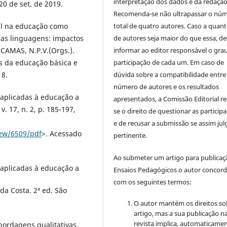
interpretação dos dados e da redação 
20 de set. de 2019.
Recomenda-se não ultrapassar o nú
total de quatro autores. Caso a quan
tal na educação como
de autores seja maior do que essa, de
das linguagens: impactos
informar ao editor responsável o gra
; CAMAS, N.P.V.(Orgs.).
participação de cada um. Em caso de
s da educação básica e
dúvida sobre a compatibilidade entre
18.
número de autores e os resultados
 aplicadas à educação a
apresentados, a Comissão Editorial re
v. 17, n. 2, p. 185-197,
se o direito de questionar as particip
e de recusar a submissão se assim jul
iew/6509/pdf
>. Acessado
pertinente.
Ao submeter um artigo para publica
 aplicadas à educação a
Ensaios Pedagógicos o autor concor
com os seguintes termos:
da Costa. 2ª ed. São
O autor mantém os direitos so
artigo, mas a sua publicação n
revista implica, automaticamen
ordagens qualitativas.