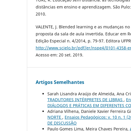
distâncias em ensino e aprendizagem. São Pulo:
2010.
VALENTE, J. Blended learning e as mudanças no 
proposta da sala de aula invertida. Educar em Rev
Edição Especial n. 4/2014, p. 79-97. Editora UFP
http://www.scielo.br/pdf/er/nspe4/0101-4358-e
Acesso em: 20 set. 2019.
Artigos Semelhantes
Sarah Lisandra Araújo de Almeida, Ana Cri
TRADUTORES INTÉRPRETES DE LIBRAS
,
En
DIÁLOGOS E PRÁTICAS EM DIFERENTES C
Adriana Vilhena, Daniele Xavier Ferreira 
NORTE
,
Ensaios Pedagógicos: v. 10 n. 
DE DISCUSSÃO
Paulo Gomes Lima, Meira Chaves Pereira,