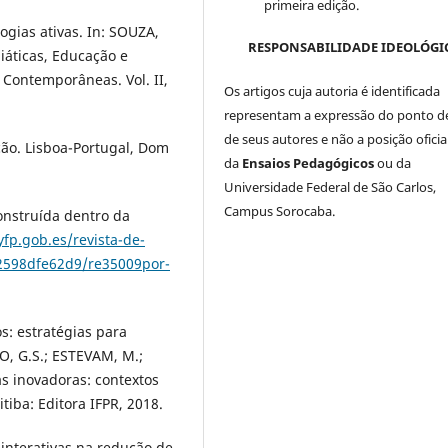
primeira edição.
ias ativas. In: SOUZA,
RESPONSABILIDADE IDEOLÓGI
iáticas, Educação e
 Contemporâneas. Vol. II,
Os artigos cuja autoria é identificada
representam a expressão do ponto de
de seus autores e não a posição oficia
ção. Lisboa-Portugal, Dom
da
Ensaios Pedagógicos
ou da
Universidade Federal de São Carlos,
Campus Sorocaba.
nstruída dentro da
fp.gob.es/revista-de-
2598dfe62d9/re35009por-
: estratégias para
O, G.S.; ESTEVAM, M.;
s inovadoras: contextos
iba: Editora IFPR, 2018.
 interativas na redução de