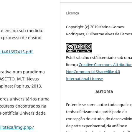
Licença
Copyright (c) 2019 Karina Gomes
s e ensino sob medida:
Rodrigues, Guilherme Alves de Lemo
o processo de ensino-
11461697415.pdf
.
Este trabalho está licenciado sob um
licença
Creative Commons Attribution
NonCommercial-ShareAlike 4.0
orativa num paradigma
International License
.
MASETTO, M.T. Novas
pinas: Papirus, 2013.
AUTORIA
ores universitários numa
Entende-se como autor todo aquele 
recursos encontrados na
tenha efetivamente participado da
Pontifícia Universidade
concepção do estudo, do desenvolv
da parte experimental, da análise e
lioteca/img.php?