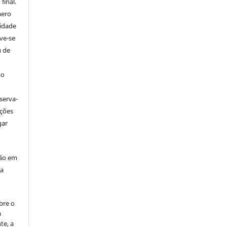
final.
mero
tidade
ve-se
u de
 o
serva-
ações
gar
ção em
da
bre o
a
te, a