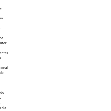
ra
 no
o
s
os.
autor
dentes
o
:
cional
sde
a
o
ado
a
,
s da