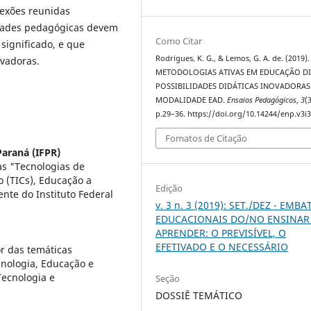
lexões reunidas
idades pedagógicas devem
Como Citar
significado, e que
Rodrigues, K. G., & Lemos, G. A. de. (2019).
vadoras.
METODOLOGIAS ATIVAS EM EDUCAÇÃO DI
POSSIBILIDADES DIDÁTICAS INOVADORAS
MODALIDADE EAD.
Ensaios Pedagógicos
,
3
(3
p.29–36. https://doi.org/10.14244/enp.v3i3
Fomatos de Citação
Paraná (IFPR)
s "Tecnologias de
 (TICs), Educação a
Edição
nte do Instituto Federal
v. 3 n. 3 (2019): SET./DEZ - EMBA
EDUCACIONAIS DO/NO ENSINAR
APRENDER: O PREVISÍVEL, O
EFETIVADO E O NECESSÁRIO
r das temáticas
cnologia, Educação e
Tecnologia e
Seção
DOSSIÊ TEMÁTICO