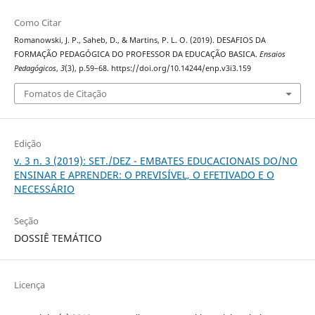
Como Citar
Romanowski, J. P., Saheb, D., & Martins, P. L. O. (2019). DESAFIOS DA
FORMAÇÃO PEDAGÓGICA DO PROFESSOR DA EDUCAÇÃO BASICA.
Ensaios
Pedagógicos
,
3
(3), p.59–68. https://doi.org/10.14244/enp.v3i3.159
Fomatos de Citação
Edição
v. 3 n. 3 (2019): SET./DEZ - EMBATES EDUCACIONAIS DO/NO
ENSINAR E APRENDER: O PREVISÍVEL, O EFETIVADO E O
NECESSÁRIO
Seção
DOSSIÊ TEMÁTICO
Licença