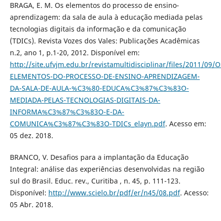
BRAGA, E. M. Os elementos do processo de ensino-
aprendizagem: da sala de aula à educação mediada pelas
tecnologias digitais da informação e da comunicação
(TDICs). Revista Vozes dos Vales: Publicações Acadêmicas
n.2, ano 1, p.1-20, 2012. Disponível em:
http://site.ufvjm.edu.br/revistamultidisciplinar/files/2011/09/O
ELEMENTOS-DO-PROCESSO-DE-ENSINO-APRENDIZAGEM-
DA-SALA-DE-AULA-%C3%80-EDUCA%C3%87%C3%83O-
MEDIADA-PELAS-TECNOLOGIAS-DIGITAIS-DA-
INFORMA%C3%87%C3%83O-E-DA-
COMUNICA%C3%87%C3%83O-TDICs_elayn.pdf
. Acesso em:
05 dez. 2018.
BRANCO, V. Desafios para a implantação da Educação
Integral: análise das experiências desenvolvidas na região
sul do Brasil. Educ. rev., Curitiba , n. 45, p. 111-123.
Disponível:
http://www.scielo.br/pdf/er/n45/08.pdf
. Acesso:
05 Abr. 2018.