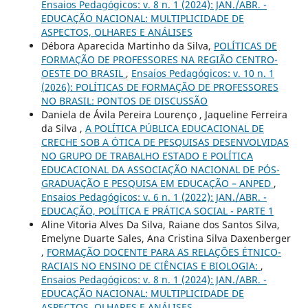
Ensaios Pedagógicos: v. 8 n. 1 (2024): JAN./ABR. -
EDUCAÇÃO NACIONAL: MULTIPLICIDADE DE
ASPECTOS, OLHARES E ANÁLISES
Débora Aparecida Martinho da Silva,
POLÍTICAS DE
FORMAÇÃO DE PROFESSORES NA REGIÃO CENTRO-
OESTE DO BRASIL
,
Ensaios Pedagógicos: v. 10 n. 1
(2026): POLÍTICAS DE FORMAÇÃO DE PROFESSORES
NO BRASIL: PONTOS DE DISCUSSÃO
Daniela de Ávila Pereira Lourenço , Jaqueline Ferreira
da Silva ,
A POLÍTICA PÚBLICA EDUCACIONAL DE
CRECHE SOB A ÓTICA DE PESQUISAS DESENVOLVIDAS
NO GRUPO DE TRABALHO ESTADO E POLÍTICA
EDUCACIONAL DA ASSOCIAÇÃO NACIONAL DE PÓS-
GRADUAÇÃO E PESQUISA EM EDUCAÇÃO – ANPED
,
Ensaios Pedagógicos: v. 6 n. 1 (2022): JAN./ABR. -
EDUCAÇÃO, POLÍTICA E PRÁTICA SOCIAL - PARTE 1
Aline Vitoria Alves Da Silva, Raiane dos Santos Silva,
Emelyne Duarte Sales, Ana Cristina Silva Daxenberger
,
FORMAÇÃO DOCENTE PARA AS RELAÇÕES ÉTNICO-
RACIAIS NO ENSINO DE CIÊNCIAS E BIOLOGIA:
,
Ensaios Pedagógicos: v. 8 n. 1 (2024): JAN./ABR. -
EDUCAÇÃO NACIONAL: MULTIPLICIDADE DE
ASPECTOS, OLHARES E ANÁLISES