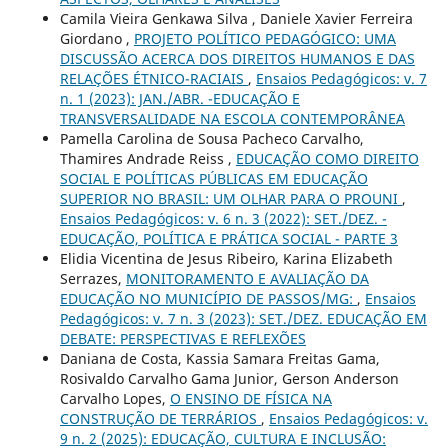
Camila Vieira Genkawa Silva , Daniele Xavier Ferreira
Giordano ,
PROJETO POLÍTICO PEDAGÓGICO: UMA
DISCUSSÃO ACERCA DOS DIREITOS HUMANOS E DAS
RELAÇÕES ÉTNICO-RACIAIS
,
Ensaios Pedagógicos: v. 7
n. 1 (2023): JAN./ABR. -EDUCAÇÃO E
TRANSVERSALIDADE NA ESCOLA CONTEMPORÂNEA
Pamella Carolina de Sousa Pacheco Carvalho,
Thamires Andrade Reiss ,
EDUCAÇÃO COMO DIREITO
SOCIAL E POLÍTICAS PÚBLICAS EM EDUCAÇÃO
SUPERIOR NO BRASIL: UM OLHAR PARA O PROUNI
,
Ensaios Pedagógicos: v. 6 n. 3 (2022): SET./DEZ. -
EDUCAÇÃO, POLÍTICA E PRÁTICA SOCIAL - PARTE 3
Elidia Vicentina de Jesus Ribeiro, Karina Elizabeth
Serrazes,
MONITORAMENTO E AVALIAÇÃO DA
EDUCAÇÃO NO MUNICÍPIO DE PASSOS/MG:
,
Ensaios
Pedagógicos: v. 7 n. 3 (2023): SET./DEZ. EDUCAÇÃO EM
DEBATE: PERSPECTIVAS E REFLEXÕES
Daniana de Costa, Kassia Samara Freitas Gama,
Rosivaldo Carvalho Gama Junior, Gerson Anderson
Carvalho Lopes,
O ENSINO DE FÍSICA NA
CONSTRUÇÃO DE TERRÁRIOS
,
Ensaios Pedagógicos: v.
9 n. 2 (2025): EDUCAÇÃO, CULTURA E INCLUSÃO: