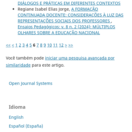
DIÁLOGOS E PRÁTICAS EM DIFERENTES CONTEXTOS
Regiane Isabel Elias Jorge,
A FORMAÇÃO
CONTINUADA DOCENTE: CONSIDERAÇÕES À LUZ DAS
REPRESENTAÇÕES SOCIAIS DOS PROFESSORES
,
Ensaios Pedagógicos: v. 8 n. 2 (2024): MÚLTIPLOS
OLHARES SOBRE A EDUCAÇÃO NACIONAL
<<
<
1
2
3
4
5
6
7
8
9
10
11
12
>
>>
Você também pode
iniciar uma pesquisa avançada por
similaridade
para este artigo.
Open Journal Systems
Idioma
English
Español (España)