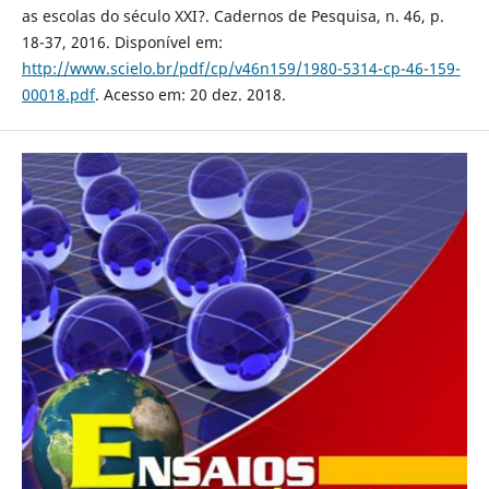
as escolas do século XXI?. Cadernos de Pesquisa, n. 46, p.
18-37, 2016. Disponível em:
http://www.scielo.br/pdf/cp/v46n159/1980-5314-cp-46-159-
00018.pdf
. Acesso em: 20 dez. 2018.