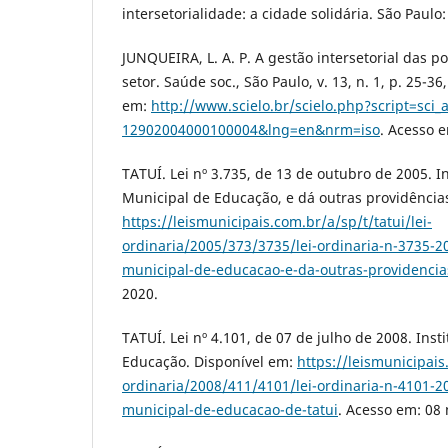
intersetorialidade: a cidade solidária. São Paul
JUNQUEIRA, L. A. P. A gestão intersetorial das pol
setor. Saúde soc., São Paulo, v. 13, n. 1, p. 25-36
em:
http://www.scielo.br/scielo.php?script=sci_
12902004000100004&lng=en&nrm=iso
. Acesso e
TATUÍ. Lei nº 3.735, de 13 de outubro de 2005. I
Municipal de Educação, e dá outras providência
https://leismunicipais.com.br/a/sp/t/tatui/lei-
ordinaria/2005/373/3735/lei-ordinaria-n-3735-20
municipal-de-educacao-e-da-outras-providencia
2020.
TATUÍ. Lei nº 4.101, de 07 de julho de 2008. Inst
Educação. Disponível em:
https://leismunicipais
ordinaria/2008/411/4101/lei-ordinaria-n-4101-20
municipal-de-educacao-de-tatui
. Acesso em: 08 