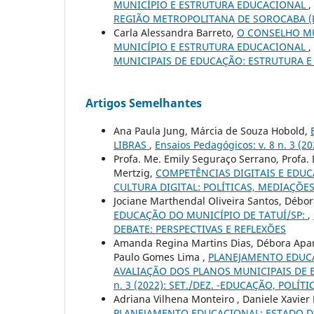
MUNICÍPIO E ESTRUTURA EDUCACIONAL
,
REGIÃO METROPOLITANA DE SOROCABA (
Carla Alessandra Barreto,
O CONSELHO MU
MUNICÍPIO E ESTRUTURA EDUCACIONAL
,
MUNICIPAIS DE EDUCAÇÃO: ESTRUTURA 
Artigos Semelhantes
Ana Paula Jung, Márcia de Souza Hobold,
LIBRAS
,
Ensaios Pedagógicos: v. 8 n. 3 
Profa. Me. Emily Seguraço Serrano, Profa. D
Mertzig,
COMPETÊNCIAS DIGITAIS E EDUC
CULTURA DIGITAL: POLÍTICAS, MEDIAÇÕE
Jociane Marthendal Oliveira Santos, Débo
EDUCAÇÃO DO MUNICÍPIO DE TATUÍ/SP:
,
DEBATE: PERSPECTIVAS E REFLEXÕES
Amanda Regina Martins Dias, Débora Apar
Paulo Gomes Lima ,
PLANEJAMENTO EDUC
AVALIAÇÃO DOS PLANOS MUNICIPAIS DE 
n. 3 (2022): SET./DEZ. -EDUCAÇÃO, POLÍTI
Adriana Vilhena Monteiro , Daniele Xavier
PLANEJAMENTO EDUCACIONAL: ESTADO 