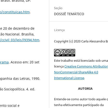
rasil. Brasília, DF:
Seção
ao/constituicao.htm
.
DOSSIÊ TEMÁTICO
 de 20 de dezembro de
Licença
ão Nacional. Brasília,
/ccivil_03/leis/l9394.htm
.
Copyright (c) 2020 Carla Alessandra B
Este trabalho está licenciado sob um
norama
. Acesso em: 20 set
licença
Creative Commons Attribution
NonCommercial-ShareAlike 4.0
International License
.
mpanhia das Letras, 1990.
AUTORIA
 Sociopolítica. 4. ed.
Entende-se como autor todo aquele 
tenha efetivamente participado da
nto social e