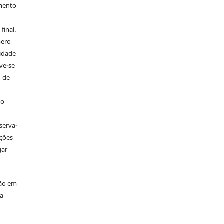
imento
final.
mero
tidade
ve-se
u de
 o
serva-
ações
gar
ção em
da