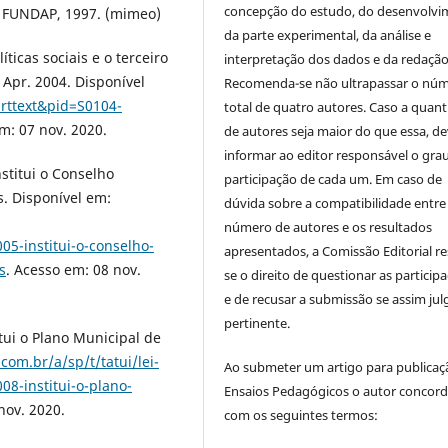
concepção do estudo, do desenvolv
o: FUNDAP, 1997. (mimeo)
da parte experimental, da análise e
íticas sociais e o terceiro
interpretação dos dados e da redação 
, Apr. 2004. Disponível
Recomenda-se não ultrapassar o nú
arttext&pid=S0104-
total de quatro autores. Caso a quan
m: 07 nov. 2020.
de autores seja maior do que essa, de
informar ao editor responsável o gra
nstitui o Conselho
participação de cada um. Em caso de
s. Disponível em:
dúvida sobre a compatibilidade entre
número de autores e os resultados
05-institui-o-conselho-
apresentados, a Comissão Editorial re
s
. Acesso em: 08 nov.
se o direito de questionar as particip
e de recusar a submissão se assim jul
pertinente.
itui o Plano Municipal de
.com.br/a/sp/t/tatui/lei-
Ao submeter um artigo para publica
08-institui-o-plano-
Ensaios Pedagógicos o autor concor
nov. 2020.
com os seguintes termos: