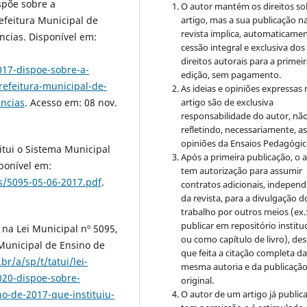
ispõe sobre a
O autor mantém os direitos so
artigo, mas a sua publicação n
efeitura Municipal de
revista implica, automaticamen
ências. Disponível em:
cessão integral e exclusiva dos
direitos autorais para a primei
017-dispoe-sobre-a-
edição, sem pagamento.
refeitura-municipal-de-
As ideias e opiniões expressas
artigo são de exclusiva
encias
. Acesso em: 08 nov.
responsabilidade do autor, nã
refletindo, necessariamente, a
opiniões da Ensaios Pedagógic
titui o Sistema Municipal
Após a primeira publicação, o 
sponível em:
tem autorização para assumir
ais/5095-05-06-2017.pdf
.
contratos adicionais, indepen
da revista, para a divulgação d
trabalho por outros meios (ex.
publicar em repositório institu
 na Lei Municipal nº 5095,
ou como capítulo de livro), de
 Municipal de Ensino de
que feita a citação completa d
br/a/sp/t/tatui/lei-
mesma autoria e da publicaçã
020-dispoe-sobre-
original.
O autor de um artigo já public
ho-de-2017-que-instituiu-