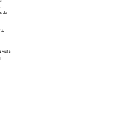
a
,
s da
CA
 vista
l