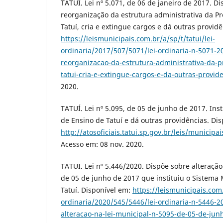
TATUÍ. Lei nº 5.071, de 06 de janeiro de 2017. D
reorganização da estrutura administrativa da Pr
Tatuí, cria e extingue cargos e dá outras provid
https://leismunicipais.com.br/a/sp/t/tatui/lei-
ordinaria/2017/507/5071/lei-ordinaria-n-5071-2
reorganizacao-da-estrutura-administrativa-da-p
tatui-cria-e-extingue-cargos-e-da-outras-provid
2020.
TATUÍ. Lei nº 5.095, de 05 de junho de 2017. Ins
de Ensino de Tatuí e dá outras providências. Di
http://atosoficiais.tatui.sp.gov.br/leis/municip
Acesso em: 08 nov. 2020.
TATUI. Lei nº 5.446/2020. Dispõe sobre alteração
de 05 de junho de 2017 que instituiu o Sistema
Tatuí. Disponível em:
https://leismunicipais.com.
ordinaria/2020/545/5446/lei-ordinaria-n-5446-2
alteracao-na-lei-municipal-n-5095-de-05-de-jun