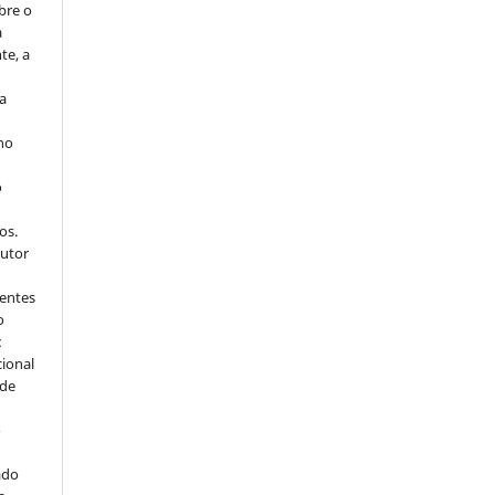
bre o
a
te, a
ra
 no
o
s
os.
autor
dentes
o
:
cional
sde
a
o
ado