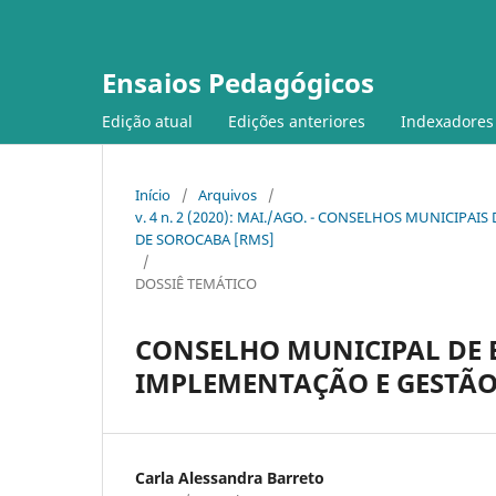
Ensaios Pedagógicos
Edição atual
Edições anteriores
Indexadores
Início
/
Arquivos
/
v. 4 n. 2 (2020): MAI./AGO. - CONSELHOS MUNICI
DE SOROCABA [RMS]
/
DOSSIÊ TEMÁTICO
CONSELHO MUNICIPAL DE E
IMPLEMENTAÇÃO E GESTÃ
Carla Alessandra Barreto