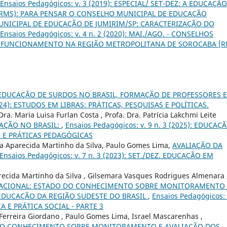
Ensaios Pedagógicos: v. 3 (2019): ESPECIAL/ SET-DEZ: A EDUCAÇÃ
RMS): PARA PENSAR O CONSELHO MUNICIPAL DE EDUCAÇÃO
NICIPAL DE EDUCAÇÃO DE JUMIRIM/SP: CARACTERIZAÇÃO DO
Ensaios Pedagógicos: v. 4 n. 2 (2020): MAI./AGO. - CONSELHOS
E FUNCIONAMENTO NA REGIÃO METROPOLITANA DE SOROCABA [R
EDUCAÇÃO DE SURDOS NO BRASIL, FORMAÇÃO DE PROFESSORES E
(2024): ESTUDOS EM LIBRAS: PRÁTICAS, PESQUISAS E POLÍTICAS.
ra. Maria Luisa Furlan Costa , Profa. Dra. Patrícia Lakchmi Leite
AÇÃO NO BRASIL:
,
Ensaios Pedagógicos: v. 9 n. 3 (2025): EDUCAÇ
S E PRÁTICAS PEDAGÓGICAS
ra Aparecida Martinho da Silva, Paulo Gomes Lima,
AVALIAÇÃO DA
Ensaios Pedagógicos: v. 7 n. 3 (2023): SET./DEZ. EDUCAÇÃO EM
ecida Martinho da Silva , Gilsemara Vasques Rodrigues Almenara 
ACIONAL: ESTADO DO CONHECIMENTO SOBRE MONITORAMENTO 
EDUCAÇÃO DA REGIÃO SUDESTE DO BRASIL
,
Ensaios Pedagógicos: 
CA E PRÁTICA SOCIAL - PARTE 3
 Ferreira Giordano , Paulo Gomes Lima, Israel Mascarenhas ,
DO CONHECIMENTO SOBRE MONITORAMENTO E AVALIAÇÃO DOS