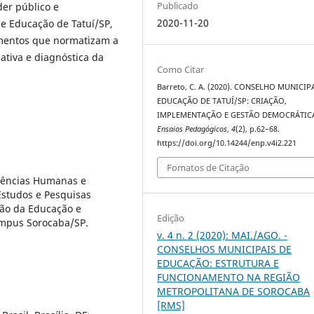
Publicado
er público e
2020-11-20
de Educação de Tatuí/SP,
umentos que normatizam a
ativa e diagnóstica da
Como Citar
Barreto, C. A. (2020). CONSELHO MUNICIP
EDUCAÇÃO DE TATUÍ/SP: CRIAÇÃO,
IMPLEMENTAÇÃO E GESTÃO DEMOCRÁTIC
Ensaios Pedagógicos
,
4
(2), p.62–68.
https://doi.org/10.14244/enp.v4i2.221
Fomatos de Citação
iências Humanas e
Estudos e Pesquisas
stão da Educação e
Edição
ampus Sorocaba/SP.
v. 4 n. 2 (2020): MAI./AGO. -
CONSELHOS MUNICIPAIS DE
EDUCAÇÃO: ESTRUTURA E
FUNCIONAMENTO NA REGIÃO
METROPOLITANA DE SOROCABA
[RMS]