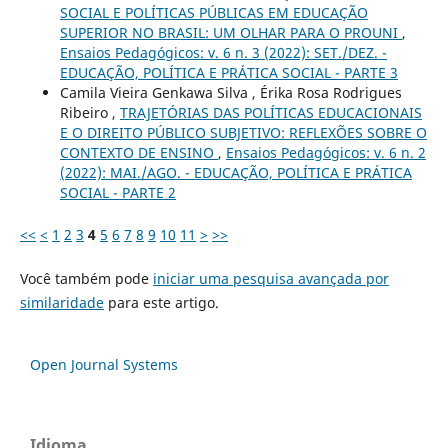
SOCIAL E POLÍTICAS PÚBLICAS EM EDUCAÇÃO
SUPERIOR NO BRASIL: UM OLHAR PARA O PROUNI
,
Ensaios Pedagógicos: v. 6 n. 3 (2022): SET./DEZ. -
EDUCAÇÃO, POLÍTICA E PRÁTICA SOCIAL - PARTE 3
Camila Vieira Genkawa Silva , Érika Rosa Rodrigues
Ribeiro ,
TRAJETÓRIAS DAS POLÍTICAS EDUCACIONAIS
E O DIREITO PÚBLICO SUBJETIVO: REFLEXÕES SOBRE O
CONTEXTO DE ENSINO
,
Ensaios Pedagógicos: v. 6 n. 2
(2022): MAI./AGO. - EDUCAÇÃO, POLÍTICA E PRÁTICA
SOCIAL - PARTE 2
<<
<
1
2
3
4
5
6
7
8
9
10
11
>
>>
Você também pode
iniciar uma pesquisa avançada por
similaridade
para este artigo.
Open Journal Systems
Idioma