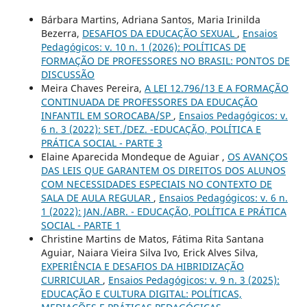
Bárbara Martins, Adriana Santos, Maria Irinilda
Bezerra,
DESAFIOS DA EDUCAÇÃO SEXUAL
,
Ensaios
Pedagógicos: v. 10 n. 1 (2026): POLÍTICAS DE
FORMAÇÃO DE PROFESSORES NO BRASIL: PONTOS DE
DISCUSSÃO
Meira Chaves Pereira,
A LEI 12.796/13 E A FORMAÇÃO
CONTINUADA DE PROFESSORES DA EDUCAÇÃO
INFANTIL EM SOROCABA/SP
,
Ensaios Pedagógicos: v.
6 n. 3 (2022): SET./DEZ. -EDUCAÇÃO, POLÍTICA E
PRÁTICA SOCIAL - PARTE 3
Elaine Aparecida Mondeque de Aguiar ,
OS AVANÇOS
DAS LEIS QUE GARANTEM OS DIREITOS DOS ALUNOS
COM NECESSIDADES ESPECIAIS NO CONTEXTO DE
SALA DE AULA REGULAR
,
Ensaios Pedagógicos: v. 6 n.
1 (2022): JAN./ABR. - EDUCAÇÃO, POLÍTICA E PRÁTICA
SOCIAL - PARTE 1
Christine Martins de Matos, Fátima Rita Santana
Aguiar, Naiara Vieira Silva Ivo, Erick Alves Silva,
EXPERIÊNCIA E DESAFIOS DA HIBRIDIZAÇÃO
CURRICULAR
,
Ensaios Pedagógicos: v. 9 n. 3 (2025):
EDUCAÇÃO E CULTURA DIGITAL: POLÍTICAS,