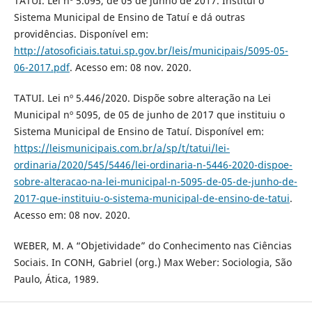
TATUÍ. Lei nº 5.095, de 05 de junho de 2017. Institui o
Sistema Municipal de Ensino de Tatuí e dá outras
providências. Disponível em:
http://atosoficiais.tatui.sp.gov.br/leis/municipais/5095-05-
06-2017.pdf
. Acesso em: 08 nov. 2020.
TATUI. Lei nº 5.446/2020. Dispõe sobre alteração na Lei
Municipal nº 5095, de 05 de junho de 2017 que instituiu o
Sistema Municipal de Ensino de Tatuí. Disponível em:
https://leismunicipais.com.br/a/sp/t/tatui/lei-
ordinaria/2020/545/5446/lei-ordinaria-n-5446-2020-dispoe-
sobre-alteracao-na-lei-municipal-n-5095-de-05-de-junho-de-
2017-que-instituiu-o-sistema-municipal-de-ensino-de-tatui
.
Acesso em: 08 nov. 2020.
WEBER, M. A “Objetividade” do Conhecimento nas Ciências
Sociais. In CONH, Gabriel (org.) Max Weber: Sociologia, São
Paulo, Ática, 1989.