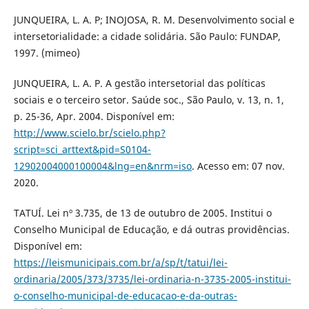
JUNQUEIRA, L. A. P; INOJOSA, R. M. Desenvolvimento social e
intersetorialidade: a cidade solidária. São Paulo: FUNDAP,
1997. (mimeo)
JUNQUEIRA, L. A. P. A gestão intersetorial das políticas
sociais e o terceiro setor. Saúde soc., São Paulo, v. 13, n. 1,
p. 25-36, Apr. 2004. Disponível em:
http://www.scielo.br/scielo.php?
script=sci_arttext&pid=S0104-
12902004000100004&lng=en&nrm=iso
. Acesso em: 07 nov.
2020.
TATUÍ. Lei nº 3.735, de 13 de outubro de 2005. Institui o
Conselho Municipal de Educação, e dá outras providências.
Disponível em:
https://leismunicipais.com.br/a/sp/t/tatui/lei-
ordinaria/2005/373/3735/lei-ordinaria-n-3735-2005-institui-
o-conselho-municipal-de-educacao-e-da-outras-