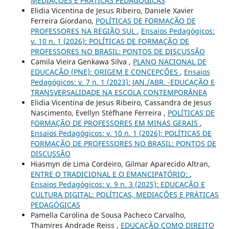
MEDIAÇÕES E PRÁTICAS PEDAGÓGICAS
Elidia Vicentina de Jesus Ribeiro, Daniele Xavier
Ferreira Giordano,
POLÍTICAS DE FORMAÇÃO DE
PROFESSORES NA REGIÃO SUL
,
Ensaios Pedagógicos:
v. 10 n. 1 (2026): POLÍTICAS DE FORMAÇÃO DE
PROFESSORES NO BRASIL: PONTOS DE DISCUSSÃO
Camila Vieira Genkawa Silva ,
PLANO NACIONAL DE
EDUCAÇÃO (PNE): ORIGEM E CONCEPÇÕES
,
Ensaios
Pedagógicos: v. 7 n. 1 (2023): JAN./ABR. -EDUCAÇÃO E
TRANSVERSALIDADE NA ESCOLA CONTEMPORÂNEA
Elidia Vicentina de Jesus Ribeiro, Cassandra de Jesus
Nascimento, Evellyn Stéfhane Ferreira ,
POLÍTICAS DE
FORMAÇÃO DE PROFESSORES EM MINAS GERAIS
,
Ensaios Pedagógicos: v. 10 n. 1 (2026): POLÍTICAS DE
FORMAÇÃO DE PROFESSORES NO BRASIL: PONTOS DE
DISCUSSÃO
Hiasmyn de Lima Cordeiro, Gilmar Aparecido Altran,
ENTRE O TRADICIONAL E O EMANCIPATÓRIO:
,
Ensaios Pedagógicos: v. 9 n. 3 (2025): EDUCAÇÃO E
CULTURA DIGITAL: POLÍTICAS, MEDIAÇÕES E PRÁTICAS
PEDAGÓGICAS
Pamella Carolina de Sousa Pacheco Carvalho,
Thamires Andrade Reiss ,
EDUCAÇÃO COMO DIREITO