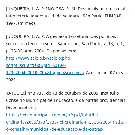
JUNQUEIRA, L. A. P; INOJOSA, R. M. Desenvolvimento social e
intersetorialidade: a cidade solidária. São Paulo: FUNDAP,
1997. (mimeo)
JUNQUEIRA, L. A. P. A gestão intersetorial das políticas
sociais e o terceiro setor. Saúde soc., São Paulo, v. 13, n. 1,
p. 25-36, Apr. 2004. Disponível em:
http://www.scielo.br/scielo.php?
script=sci_arttext&pid=S0104-
12902004000100004&lng=en&nrm=iso
. Acesso em: 07 nov.
2020.
TATUÍ. Lei nº 3.735, de 13 de outubro de 2005. Institui o
Conselho Municipal de Educação, e dá outras providências.
Disponível em:
https://leismunicipais.com.br/a/sp/t/tatui/lei-
ordinaria/2005/373/3735/lei-ordinaria-n-3735-2005-institui-
o-conselho-municipal-de-educacao-e-da-outras-