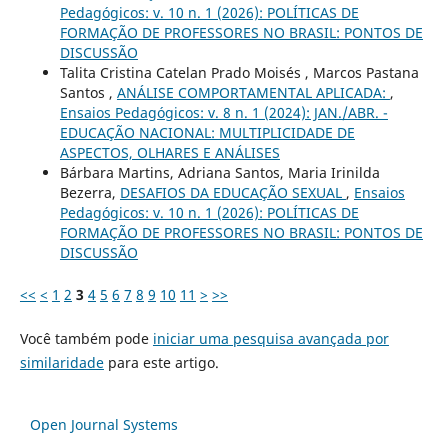
Pedagógicos: v. 10 n. 1 (2026): POLÍTICAS DE
FORMAÇÃO DE PROFESSORES NO BRASIL: PONTOS DE
DISCUSSÃO
Talita Cristina Catelan Prado Moisés , Marcos Pastana
Santos ,
ANÁLISE COMPORTAMENTAL APLICADA:
,
Ensaios Pedagógicos: v. 8 n. 1 (2024): JAN./ABR. -
EDUCAÇÃO NACIONAL: MULTIPLICIDADE DE
ASPECTOS, OLHARES E ANÁLISES
Bárbara Martins, Adriana Santos, Maria Irinilda
Bezerra,
DESAFIOS DA EDUCAÇÃO SEXUAL
,
Ensaios
Pedagógicos: v. 10 n. 1 (2026): POLÍTICAS DE
FORMAÇÃO DE PROFESSORES NO BRASIL: PONTOS DE
DISCUSSÃO
<<
<
1
2
3
4
5
6
7
8
9
10
11
>
>>
Você também pode
iniciar uma pesquisa avançada por
similaridade
para este artigo.
Open Journal Systems