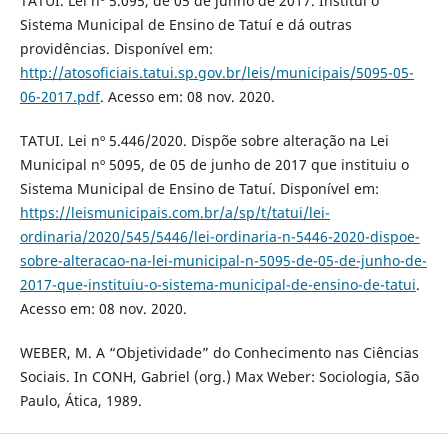
TATUÍ. Lei nº 5.095, de 05 de junho de 2017. Institui o
Sistema Municipal de Ensino de Tatuí e dá outras
providências. Disponível em:
http://atosoficiais.tatui.sp.gov.br/leis/municipais/5095-05-
06-2017.pdf
. Acesso em: 08 nov. 2020.
TATUI. Lei nº 5.446/2020. Dispõe sobre alteração na Lei
Municipal nº 5095, de 05 de junho de 2017 que instituiu o
Sistema Municipal de Ensino de Tatuí. Disponível em:
https://leismunicipais.com.br/a/sp/t/tatui/lei-
ordinaria/2020/545/5446/lei-ordinaria-n-5446-2020-dispoe-
sobre-alteracao-na-lei-municipal-n-5095-de-05-de-junho-de-
2017-que-instituiu-o-sistema-municipal-de-ensino-de-tatui
.
Acesso em: 08 nov. 2020.
WEBER, M. A “Objetividade” do Conhecimento nas Ciências
Sociais. In CONH, Gabriel (org.) Max Weber: Sociologia, São
Paulo, Ática, 1989.