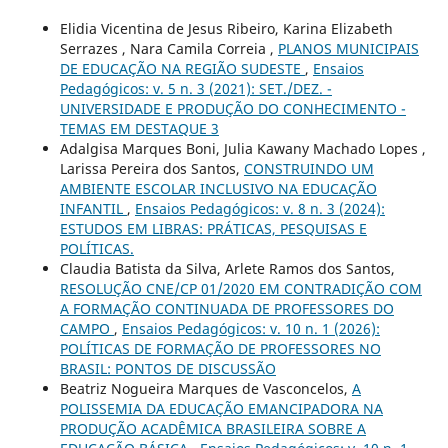
Elidia Vicentina de Jesus Ribeiro, Karina Elizabeth
Serrazes , Nara Camila Correia ,
PLANOS MUNICIPAIS
DE EDUCAÇÃO NA REGIÃO SUDESTE
,
Ensaios
Pedagógicos: v. 5 n. 3 (2021): SET./DEZ. -
UNIVERSIDADE E PRODUÇÃO DO CONHECIMENTO -
TEMAS EM DESTAQUE 3
Adalgisa Marques Boni, Julia Kawany Machado Lopes ,
Larissa Pereira dos Santos,
CONSTRUINDO UM
AMBIENTE ESCOLAR INCLUSIVO NA EDUCAÇÃO
INFANTIL
,
Ensaios Pedagógicos: v. 8 n. 3 (2024):
ESTUDOS EM LIBRAS: PRÁTICAS, PESQUISAS E
POLÍTICAS.
Claudia Batista da Silva, Arlete Ramos dos Santos,
RESOLUÇÃO CNE/CP 01/2020 EM CONTRADIÇÃO COM
A FORMAÇÃO CONTINUADA DE PROFESSORES DO
CAMPO
,
Ensaios Pedagógicos: v. 10 n. 1 (2026):
POLÍTICAS DE FORMAÇÃO DE PROFESSORES NO
BRASIL: PONTOS DE DISCUSSÃO
Beatriz Nogueira Marques de Vasconcelos,
A
POLISSEMIA DA EDUCAÇÃO EMANCIPADORA NA
PRODUÇÃO ACADÊMICA BRASILEIRA SOBRE A