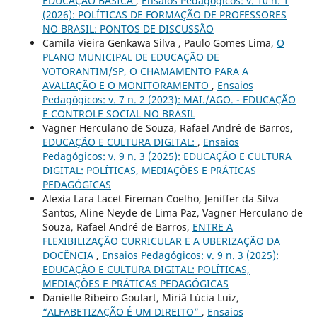
EDUCAÇÃO BÁSICA
,
Ensaios Pedagógicos: v. 10 n. 1
(2026): POLÍTICAS DE FORMAÇÃO DE PROFESSORES
NO BRASIL: PONTOS DE DISCUSSÃO
Camila Vieira Genkawa Silva , Paulo Gomes Lima,
O
PLANO MUNICIPAL DE EDUCAÇÃO DE
VOTORANTIM/SP, O CHAMAMENTO PARA A
AVALIAÇÃO E O MONITORAMENTO
,
Ensaios
Pedagógicos: v. 7 n. 2 (2023): MAI./AGO. - EDUCAÇÃO
E CONTROLE SOCIAL NO BRASIL
Vagner Herculano de Souza, Rafael André de Barros,
EDUCAÇÃO E CULTURA DIGITAL:
,
Ensaios
Pedagógicos: v. 9 n. 3 (2025): EDUCAÇÃO E CULTURA
DIGITAL: POLÍTICAS, MEDIAÇÕES E PRÁTICAS
PEDAGÓGICAS
Alexia Lara Lacet Fireman Coelho, Jeniffer da Silva
Santos, Aline Neyde de Lima Paz, Vagner Herculano de
Souza, Rafael André de Barros,
ENTRE A
FLEXIBILIZAÇÃO CURRICULAR E A UBERIZAÇÃO DA
DOCÊNCIA
,
Ensaios Pedagógicos: v. 9 n. 3 (2025):
EDUCAÇÃO E CULTURA DIGITAL: POLÍTICAS,
MEDIAÇÕES E PRÁTICAS PEDAGÓGICAS
Danielle Ribeiro Goulart, Miriã Lúcia Luiz,
“ALFABETIZAÇÃO É UM DIREITO”
,
Ensaios