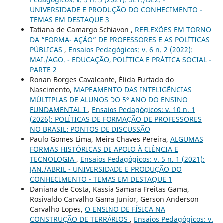
UNIVERSIDADE E PRODUÇÃO DO CONHECIMENTO -
TEMAS EM DESTAQUE 3
Tatiana de Camargo Schiavon ,
REFLEXÕES EM TORNO
DA “FORMA- AÇÃO” DE PROFESSORES E AS POLÍTICAS
PÚBLICAS
,
Ensaios Pedagógicos: v. 6 n. 2 (2022):
MAI./AGO. - EDUCAÇÃO, POLÍTICA E PRÁTICA SOCIAL -
PARTE 2
Ronan Borges Cavalcante, Élida Furtado do
Nascimento,
MAPEAMENTO DAS INTELIGÊNCIAS
MÚLTIPLAS DE ALUNOS DO 5º ANO DO ENSINO
FUNDAMENTAL I
,
Ensaios Pedagógicos: v. 10 n. 1
(2026): POLÍTICAS DE FORMAÇÃO DE PROFESSORES
NO BRASIL: PONTOS DE DISCUSSÃO
Paulo Gomes Lima, Meira Chaves Pereira,
ALGUMAS
FORMAS HISTÓRICAS DE APOIO À CIÊNCIA E
TECNOLOGIA
,
Ensaios Pedagógicos: v. 5 n. 1 (2021):
JAN./ABRIL - UNIVERSIDADE E PRODUÇÃO DO
CONHECIMENTO - TEMAS EM DESTAQUE 1
Daniana de Costa, Kassia Samara Freitas Gama,
Rosivaldo Carvalho Gama Junior, Gerson Anderson
Carvalho Lopes,
O ENSINO DE FÍSICA NA
CONSTRUÇÃO DE TERRÁRIOS
,
Ensaios Pedagógicos: v.