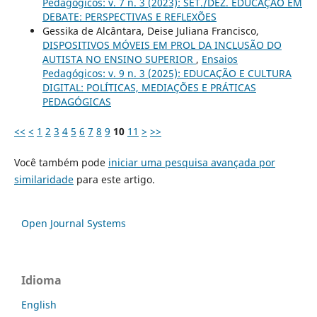
Pedagógicos: v. 7 n. 3 (2023): SET./DEZ. EDUCAÇÃO EM
DEBATE: PERSPECTIVAS E REFLEXÕES
Gessika de Alcântara, Deise Juliana Francisco,
DISPOSITIVOS MÓVEIS EM PROL DA INCLUSÃO DO
AUTISTA NO ENSINO SUPERIOR
,
Ensaios
Pedagógicos: v. 9 n. 3 (2025): EDUCAÇÃO E CULTURA
DIGITAL: POLÍTICAS, MEDIAÇÕES E PRÁTICAS
PEDAGÓGICAS
<<
<
1
2
3
4
5
6
7
8
9
10
11
>
>>
Você também pode
iniciar uma pesquisa avançada por
similaridade
para este artigo.
Open Journal Systems
Idioma
English