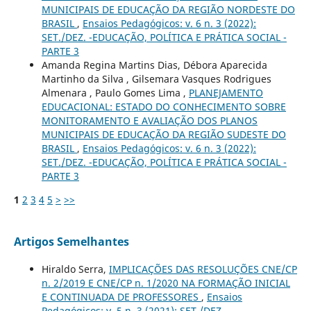
MUNICIPAIS DE EDUCAÇÃO DA REGIÃO NORDESTE DO
BRASIL
,
Ensaios Pedagógicos: v. 6 n. 3 (2022):
SET./DEZ. -EDUCAÇÃO, POLÍTICA E PRÁTICA SOCIAL -
PARTE 3
Amanda Regina Martins Dias, Débora Aparecida
Martinho da Silva , Gilsemara Vasques Rodrigues
Almenara , Paulo Gomes Lima ,
PLANEJAMENTO
EDUCACIONAL: ESTADO DO CONHECIMENTO SOBRE
MONITORAMENTO E AVALIAÇÃO DOS PLANOS
MUNICIPAIS DE EDUCAÇÃO DA REGIÃO SUDESTE DO
BRASIL
,
Ensaios Pedagógicos: v. 6 n. 3 (2022):
SET./DEZ. -EDUCAÇÃO, POLÍTICA E PRÁTICA SOCIAL -
PARTE 3
1
2
3
4
5
>
>>
Artigos Semelhantes
Hiraldo Serra,
IMPLICAÇÕES DAS RESOLUÇÕES CNE/CP
n. 2/2019 E CNE/CP n. 1/2020 NA FORMAÇÃO INICIAL
E CONTINUADA DE PROFESSORES
,
Ensaios
Pedagógicos: v. 5 n. 3 (2021): SET./DEZ. -