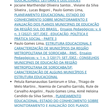
EDUCACIONAIS: LEITURAS E DISCUSSÕES
Jociane Marthendal Oliveira Santos , Viviane da Silva
Silveira , Lucas Bogoni , Paulo Gomes Lima,
PLANEJAMENTO EDUCACIONAL: ESTADO DO
CONHECIMENTO SOBRE MONITORAMENTO E
AVALIAÇÃO DOS PLANOS MUNICIPAIS DE EDUCAÇÃO
DA REGIÃO SUL DO BRASIL
,
Ensaios Pedagógicos: v. 6
n. 3 (2022): SET./DEZ. -EDUCAÇÃO, POLÍTICA E
PRÁTICA SOCIAL - PARTE 3
Paulo Gomes Lima,
ESTRUTURA EDUCACIONAL E
CARACTERIZAÇÃO DE MUNICÍPIOS DA REGIÃO
METROPOLITANA DE SOROCABA - RMS
,
Ensaios
Pedagógicos: v. 1 n. 3 (2017): SET./DEZ.- CONSELHOS
MUNICIPAIS DE EDUCAÇÃO DA REGIÃO
METROPOLITANA DE SOROCABA/SP:
CARACTERIZAÇÃO DE ALGUNS MUNICÍPIOS E
ESTRUTURA EDUCACIONAL
Petula Ramanauskas Santorum e Silva , Thiago de
Melo Martins , Noemia de Carvalho Garrido, Rute de
Carvalho Angelini , Paulo Gomes Lima, Aimê Heloina
Candido da Silva Santos ,
PLANEJAMENTO
EDUCACIONAL: ESTADO DO CONHECIMENTO SOBRE
MONITORAMENTO E AVALIAÇÃO DOS PLANOS