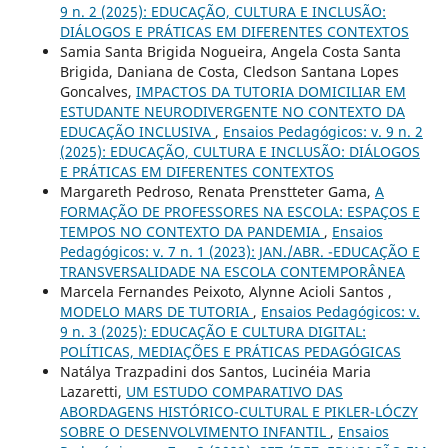
9 n. 2 (2025): EDUCAÇÃO, CULTURA E INCLUSÃO:
DIÁLOGOS E PRÁTICAS EM DIFERENTES CONTEXTOS
Samia Santa Brigida Nogueira, Angela Costa Santa
Brigida, Daniana de Costa, Cledson Santana Lopes
Goncalves,
IMPACTOS DA TUTORIA DOMICILIAR EM
ESTUDANTE NEURODIVERGENTE NO CONTEXTO DA
EDUCAÇÃO INCLUSIVA
,
Ensaios Pedagógicos: v. 9 n. 2
(2025): EDUCAÇÃO, CULTURA E INCLUSÃO: DIÁLOGOS
E PRÁTICAS EM DIFERENTES CONTEXTOS
Margareth Pedroso, Renata Prenstteter Gama,
A
FORMAÇÃO DE PROFESSORES NA ESCOLA: ESPAÇOS E
TEMPOS NO CONTEXTO DA PANDEMIA
,
Ensaios
Pedagógicos: v. 7 n. 1 (2023): JAN./ABR. -EDUCAÇÃO E
TRANSVERSALIDADE NA ESCOLA CONTEMPORÂNEA
Marcela Fernandes Peixoto, Alynne Acioli Santos ,
MODELO MARS DE TUTORIA
,
Ensaios Pedagógicos: v.
9 n. 3 (2025): EDUCAÇÃO E CULTURA DIGITAL:
POLÍTICAS, MEDIAÇÕES E PRÁTICAS PEDAGÓGICAS
Natálya Trazpadini dos Santos, Lucinéia Maria
Lazaretti,
UM ESTUDO COMPARATIVO DAS
ABORDAGENS HISTÓRICO-CULTURAL E PIKLER-LÓCZY
SOBRE O DESENVOLVIMENTO INFANTIL
,
Ensaios