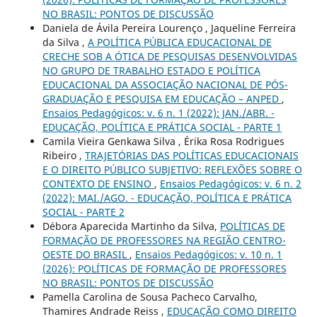
NO BRASIL: PONTOS DE DISCUSSÃO
Daniela de Ávila Pereira Lourenço , Jaqueline Ferreira
da Silva ,
A POLÍTICA PÚBLICA EDUCACIONAL DE
CRECHE SOB A ÓTICA DE PESQUISAS DESENVOLVIDAS
NO GRUPO DE TRABALHO ESTADO E POLÍTICA
EDUCACIONAL DA ASSOCIAÇÃO NACIONAL DE PÓS-
GRADUAÇÃO E PESQUISA EM EDUCAÇÃO – ANPED
,
Ensaios Pedagógicos: v. 6 n. 1 (2022): JAN./ABR. -
EDUCAÇÃO, POLÍTICA E PRÁTICA SOCIAL - PARTE 1
Camila Vieira Genkawa Silva , Érika Rosa Rodrigues
Ribeiro ,
TRAJETÓRIAS DAS POLÍTICAS EDUCACIONAIS
E O DIREITO PÚBLICO SUBJETIVO: REFLEXÕES SOBRE O
CONTEXTO DE ENSINO
,
Ensaios Pedagógicos: v. 6 n. 2
(2022): MAI./AGO. - EDUCAÇÃO, POLÍTICA E PRÁTICA
SOCIAL - PARTE 2
Débora Aparecida Martinho da Silva,
POLÍTICAS DE
FORMAÇÃO DE PROFESSORES NA REGIÃO CENTRO-
OESTE DO BRASIL
,
Ensaios Pedagógicos: v. 10 n. 1
(2026): POLÍTICAS DE FORMAÇÃO DE PROFESSORES
NO BRASIL: PONTOS DE DISCUSSÃO
Pamella Carolina de Sousa Pacheco Carvalho,
Thamires Andrade Reiss ,
EDUCAÇÃO COMO DIREITO