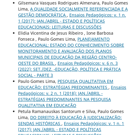
Gilsemara Vasques Rodrigues Almenara, Paulo Gomes
Lima,
A QUALIDADE SOCIALMENTE REFERENCIADA E A
GESTÃO DEMOCRÁTICA
,
Ensaios Pedagógicos: v. 1 n.
1 (2017): JAN./ABRIL - ESTADO E POLÍTICAS
EDUCACIONAIS: LEITURAS E DISCUSSÕES
Elidia Vicentina de Jesus Ribeiro , Ione Barbosa
Fonseca , Paulo Gomes Lima,
PLANEJAMENTO
EDUCACIONAL: ESTADO DO CONHECIMENTO SOBRE
MONITORAMENTO E AVALIAÇÃO DOS PLANOS
MUNICIPAIS DE EDUCAÇÃO DA REGIÃO CENTRO-
OESTE DO BRASIL
,
Ensaios Pedagógicos: v. 6 n. 3
(2022): SET./DEZ. -EDUCAÇÃO, POLÍTICA E PRÁTICA
SOCIAL - PARTE 3
Paulo Gomes Lima,
PESQUISA QUALITATIVA EM
EDUCAÇÃO: ESTRATÉGIAS PREDOMINANTES
,
Ensaios
Pedagógicos: v. 2 n. 1 (2018): JAN./ABRIL -
ESTRATÉGIAS PREDOMINANTES NA PESQUISA
QUALITATIVA EM EDUCAÇÃO
Petula Ramanauskas Santorum e Silva, Paulo Gomes
Lima,
DO DIREITO À EDUCAÇÃO À JUDICIALIZAÇÃO:
SENDAS HISTÓRICAS
,
Ensaios Pedagógicos: v. 1 n. 1
(2017): JAN./ABRIL - ESTADO E POLÍTICAS