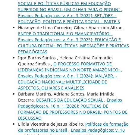
SOCIAL E POLÍTICAS PÚBLICAS EM EDUCAÇÃO
SUPERIOR NO BRASIL: UM OLHAR PARA O PROUNI
,
Ensaios Pedagógicos: v. 6 n. 3 (2022): SET./DEZ. -
EDUCAÇÃO, POLÍTICA E PRÁTICA SOCIAL - PARTE 3
Hiasmyn de Lima Cordeiro, Gilmar Aparecido Altran,
ENTRE O TRADICIONAL E O EMANCIPATÓRIO:
,
Ensaios Pedagógicos: v. 9 n. 3 (2025): EDUCAÇÃO E
CULTURA DIGITAL: POLÍTICAS, MEDIAÇÕES E PRÁTICAS
PEDAGÓGICAS
Igor Barros Santos , Helena Cristina Guimarães
Queiroz Simões ,
O PROCESSO FORMATIVO DE
LIDERANÇAS INDÍGENAS NO NORTE AMAZÔNICO:
,
Ensaios Pedagógicos: v. 8 n. 1 (2024): JAN./ABR. -
EDUCAÇÃO NACIONAL: MULTIPLICIDADE DE
ASPECTOS, OLHARES E ANÁLISES
Bárbara Martins, Adriana Santos, Maria Irinilda
Bezerra,
DESAFIOS DA EDUCAÇÃO SEXUAL
,
Ensaios
Pedagógicos: v. 10 n. 1 (2026): POLÍTICAS DE
FORMAÇÃO DE PROFESSORES NO BRASIL: PONTOS DE
DISCUSSÃO
Elidia Vicentina de Jesus Ribeiro,
Políticas de formação
de professores no Brasil
,
Ensaios Pedagógicos: v. 10