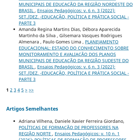
MUNICIPAIS DE EDUCAÇÃO DA REGIÃO NORDESTE DO
BRASIL
,
Ensaios Pedagógicos: v. 6 n. 3 (2022):
SET./DEZ. -EDUCAÇÃO, POLÍTICA E PRÁTICA SOCIAL -
PARTE 3
Amanda Regina Martins Dias, Débora Aparecida
Martinho da Silva , Gilsemara Vasques Rodrigues
Almenara , Paulo Gomes Lima ,
PLANEJAMENTO
EDUCACIONAL: ESTADO DO CONHECIMENTO SOBRE
MONITORAMENTO E AVALIAÇÃO DOS PLANOS
MUNICIPAIS DE EDUCAÇÃO DA REGIÃO SUDESTE DO
BRASIL
,
Ensaios Pedagógicos: v. 6 n. 3 (2022):
SET./DEZ. -EDUCAÇÃO, POLÍTICA E PRÁTICA SOCIAL -
PARTE 3
1
2
3
4
5
>
>>
Artigos Semelhantes
Adriana Vilhena, Daniele Xavier Ferreira Giordano,
POLÍTICAS DE FORMAÇÃO DE PROFESSORES NA
REGIÃO NORTE
,
Ensaios Pedagógicos: v. 10 n. 1
(2026): POLÍTICAS DE FORMAÇÃO DE PROFESSORES