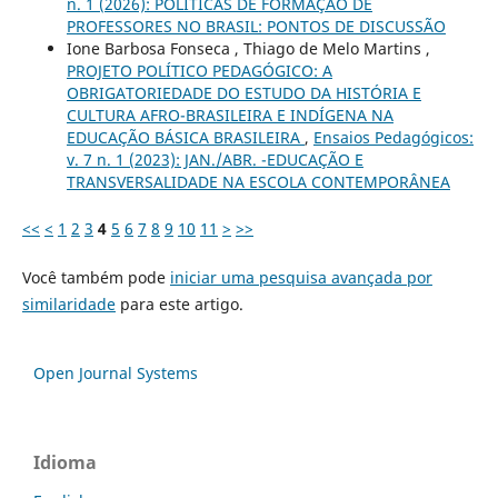
n. 1 (2026): POLÍTICAS DE FORMAÇÃO DE
PROFESSORES NO BRASIL: PONTOS DE DISCUSSÃO
Ione Barbosa Fonseca , Thiago de Melo Martins ,
PROJETO POLÍTICO PEDAGÓGICO: A
OBRIGATORIEDADE DO ESTUDO DA HISTÓRIA E
CULTURA AFRO-BRASILEIRA E INDÍGENA NA
EDUCAÇÃO BÁSICA BRASILEIRA
,
Ensaios Pedagógicos:
v. 7 n. 1 (2023): JAN./ABR. -EDUCAÇÃO E
TRANSVERSALIDADE NA ESCOLA CONTEMPORÂNEA
<<
<
1
2
3
4
5
6
7
8
9
10
11
>
>>
Você também pode
iniciar uma pesquisa avançada por
similaridade
para este artigo.
Open Journal Systems
Idioma