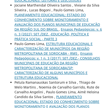
EDUCACIONAIS: LEITURAS E DISCUSSÕES
Jociane Marthendal Oliveira Santos , Viviane da Silva
Silveira , Lucas Bogoni , Paulo Gomes Lima,
PLANEJAMENTO EDUCACIONAL: ESTADO DO
CONHECIMENTO SOBRE MONITORAMENTO E
AVALIAÇÃO DOS PLANOS MUNICIPAIS DE EDUCAÇÃO
DA REGIÃO SUL DO BRASIL
,
Ensaios Pedagógicos: v. 6
n. 3 (2022): SET./DEZ. -EDUCAÇÃO, POLÍTICA E
PRÁTICA SOCIAL - PARTE 3
Paulo Gomes Lima,
ESTRUTURA EDUCACIONAL E
CARACTERIZAÇÃO DE MUNICÍPIOS DA REGIÃO
METROPOLITANA DE SOROCABA - RMS
,
Ensaios
Pedagógicos: v. 1 n. 3 (2017): SET./DEZ.- CONSELHOS
MUNICIPAIS DE EDUCAÇÃO DA REGIÃO
METROPOLITANA DE SOROCABA/SP:
CARACTERIZAÇÃO DE ALGUNS MUNICÍPIOS E
ESTRUTURA EDUCACIONAL
Petula Ramanauskas Santorum e Silva , Thiago de
Melo Martins , Noemia de Carvalho Garrido, Rute de
Carvalho Angelini , Paulo Gomes Lima, Aimê Heloina
Candido da Silva Santos ,
PLANEJAMENTO
EDUCACIONAL: ESTADO DO CONHECIMENTO SOBRE
MONITORAMENTO E AVALIAÇÃO DOS PLANOS