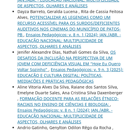
DE ASPECTOS, OLHARES E ANÁLISES
Dayza Barreto, Geralda Lucena , Rita de Cassia Feitosa
Alves,
POTENCIALIZAR AS LEGENDAS COMO UM
RECURSO ACESSÍVEL PARA OS SURDOS/DEFICIENTES
AUDITIVOS NOS CINEMAS DO MUNICÍPIO DE PATOS-
PB
,
Ensaios Pedagógicos: v. 8 n. 1 (2024): JAN./ABR. -
EDUCAÇÃO NACIONAL: MULTIPLICIDADE DE
ASPECTOS, OLHARES E ANÁLISES
Jenifer Alexandre Dias, Nathali Gomes da Silva,
OS
DESAFIOS DA INCLUSÃO NA PERSPECTIVA DE UM
JOVEM COM DEFICIÊNCIA VISUAL EM “Hoje Eu Quero
Voltar Sozinho”
,
Ensaios Pedagógicos: v. 9 n. 3 (2025):
EDUCAÇÃO E CULTURA DIGITAL: POLÍTICAS,
MEDIAÇÕES E PRÁTICAS PEDAGÓGICAS
Aline Vitoria Alves Da Silva, Raiane dos Santos Silva,
Emelyne Duarte Sales, Ana Cristina Silva Daxenberger
,
FORMAÇÃO DOCENTE PARA AS RELAÇÕES ÉTNICO-
RACIAIS NO ENSINO DE CIÊNCIAS E BIOLOGIA:
,
Ensaios Pedagógicos: v. 8 n. 1 (2024): JAN./ABR. -
EDUCAÇÃO NACIONAL: MULTIPLICIDADE DE
ASPECTOS, OLHARES E ANÁLISES
Andrio Gatinho, Genylton Odilon Rêgo da Rocha ,