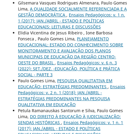
Gilsemara Vasques Rodrigues Almenara, Paulo Gomes
Lima,
A QUALIDADE SOCIALMENTE REFERENCIADA E A
GESTÃO DEMOCRÁTICA
,
Ensaios Pedagógicos: v. 1 n.
1 (2017): JAN./ABRIL - ESTADO E POLÍTICAS
EDUCACIONAIS: LEITURAS E DISCUSSÕES
Elidia Vicentina de Jesus Ribeiro , Ione Barbosa
Fonseca , Paulo Gomes Lima,
PLANEJAMENTO
EDUCACIONAL: ESTADO DO CONHECIMENTO SOBRE
MONITORAMENTO E AVALIAÇÃO DOS PLANOS
MUNICIPAIS DE EDUCAÇÃO DA REGIÃO CENTRO-
OESTE DO BRASIL
,
Ensaios Pedagógicos: v. 6 n. 3
(2022): SET./DEZ. -EDUCAÇÃO, POLÍTICA E PRÁTICA
SOCIAL - PARTE 3
Paulo Gomes Lima,
PESQUISA QUALITATIVA EM
EDUCAÇÃO: ESTRATÉGIAS PREDOMINANTES
,
Ensaios
Pedagógicos: v. 2 n. 1 (2018): JAN./ABRIL -
ESTRATÉGIAS PREDOMINANTES NA PESQUISA
QUALITATIVA EM EDUCAÇÃO
Petula Ramanauskas Santorum e Silva, Paulo Gomes
Lima,
DO DIREITO À EDUCAÇÃO À JUDICIALIZAÇÃO:
SENDAS HISTÓRICAS
,
Ensaios Pedagógicos: v. 1 n. 1
(2017): JAN./ABRIL - ESTADO E POLÍTICAS