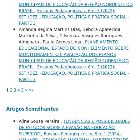
MUNICIPAIS DE EDUCAÇÃO DA REGIÃO NORDESTE DO
BRASIL
,
Ensaios Pedagógicos: v. 6 n. 3 (2022):
SET./DEZ. -EDUCAÇÃO, POLÍTICA E PRÁTICA SOCIAL -
PARTE 3
Amanda Regina Martins Dias, Débora Aparecida
Martinho da Silva , Gilsemara Vasques Rodrigues
Almenara , Paulo Gomes Lima ,
PLANEJAMENTO
EDUCACIONAL: ESTADO DO CONHECIMENTO SOBRE
MONITORAMENTO E AVALIAÇÃO DOS PLANOS
MUNICIPAIS DE EDUCAÇÃO DA REGIÃO SUDESTE DO
BRASIL
,
Ensaios Pedagógicos: v. 6 n. 3 (2022):
SET./DEZ. -EDUCAÇÃO, POLÍTICA E PRÁTICA SOCIAL -
PARTE 3
1
2
3
4
5
>
>>
Artigos Semelhantes
Aline Souza Pereira ,
TENDÊNCIAS E POSSIBILIDADES
DE ESTUDOS SOBRE A EVASÃO NA EDUCAÇÃO
SUPERIOR
,
Ensaios Pedagógicos: v. 8 n. 1 (2024):
JAN./ABR. - EDUCAÇÃO NACIONAL: MULTIPLICIDADE