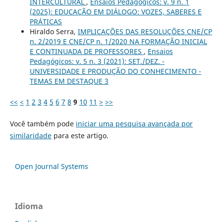
INTERCULTURAL
,
Ensaios Pedagógicos: v. 9 n. 1
(2025): EDUCAÇÃO EM DIÁLOGO: VOZES, SABERES E
PRÁTICAS
Hiraldo Serra,
IMPLICAÇÕES DAS RESOLUÇÕES CNE/CP
n. 2/2019 E CNE/CP n. 1/2020 NA FORMAÇÃO INICIAL
E CONTINUADA DE PROFESSORES
,
Ensaios
Pedagógicos: v. 5 n. 3 (2021): SET./DEZ. -
UNIVERSIDADE E PRODUÇÃO DO CONHECIMENTO -
TEMAS EM DESTAQUE 3
<<
<
1
2
3
4
5
6
7
8
9
10
11
>
>>
Você também pode
iniciar uma pesquisa avançada por
similaridade
para este artigo.
Open Journal Systems
Idioma