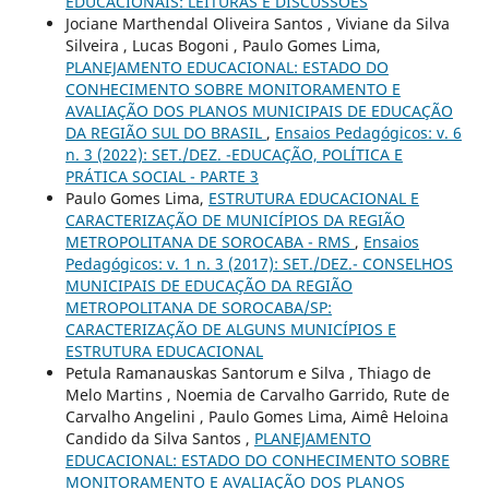
EDUCACIONAIS: LEITURAS E DISCUSSÕES
Jociane Marthendal Oliveira Santos , Viviane da Silva
Silveira , Lucas Bogoni , Paulo Gomes Lima,
PLANEJAMENTO EDUCACIONAL: ESTADO DO
CONHECIMENTO SOBRE MONITORAMENTO E
AVALIAÇÃO DOS PLANOS MUNICIPAIS DE EDUCAÇÃO
DA REGIÃO SUL DO BRASIL
,
Ensaios Pedagógicos: v. 6
n. 3 (2022): SET./DEZ. -EDUCAÇÃO, POLÍTICA E
PRÁTICA SOCIAL - PARTE 3
Paulo Gomes Lima,
ESTRUTURA EDUCACIONAL E
CARACTERIZAÇÃO DE MUNICÍPIOS DA REGIÃO
METROPOLITANA DE SOROCABA - RMS
,
Ensaios
Pedagógicos: v. 1 n. 3 (2017): SET./DEZ.- CONSELHOS
MUNICIPAIS DE EDUCAÇÃO DA REGIÃO
METROPOLITANA DE SOROCABA/SP:
CARACTERIZAÇÃO DE ALGUNS MUNICÍPIOS E
ESTRUTURA EDUCACIONAL
Petula Ramanauskas Santorum e Silva , Thiago de
Melo Martins , Noemia de Carvalho Garrido, Rute de
Carvalho Angelini , Paulo Gomes Lima, Aimê Heloina
Candido da Silva Santos ,
PLANEJAMENTO
EDUCACIONAL: ESTADO DO CONHECIMENTO SOBRE
MONITORAMENTO E AVALIAÇÃO DOS PLANOS