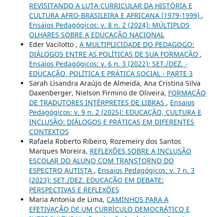
REVISITANDO A LUTA CURRICULAR DA HISTÓRIA E
CULTURA AFRO-BRASILEIRA E AFRICANA (1979-1999)
,
Ensaios Pedagógicos: v. 8 n. 2 (2024): MÚLTIPLOS
OLHARES SOBRE A EDUCAÇÃO NACIONAL
Eder Vacilotto ,
A MULTIPLICIDADE DO PEDAGOGO:
DIÁLOGOS ENTRE AS POLÍTICAS DE SUA FORMAÇÃO
,
Ensaios Pedagógicos: v. 6 n. 3 (2022): SET./DEZ. -
EDUCAÇÃO, POLÍTICA E PRÁTICA SOCIAL - PARTE 3
Sarah Lisandra Araújo de Almeida, Ana Cristina Silva
Daxenberger, Nielson Firmino de Oliveira,
FORMAÇÃO
DE TRADUTORES INTÉRPRETES DE LIBRAS
,
Ensaios
Pedagógicos: v. 9 n. 2 (2025): EDUCAÇÃO, CULTURA E
INCLUSÃO: DIÁLOGOS E PRÁTICAS EM DIFERENTES
CONTEXTOS
Rafaela Roberto Ribeiro, Rozemeiry dos Santos
Marques Moreira,
REFLEXÕES SOBRE A INCLUSÃO
ESCOLAR DO ALUNO COM TRANSTORNO DO
ESPECTRO AUTISTA
,
Ensaios Pedagógicos: v. 7 n. 3
(2023): SET./DEZ. EDUCAÇÃO EM DEBATE:
PERSPECTIVAS E REFLEXÕES
Maria Antonia de Lima,
CAMINHOS PARA A
EFETIVAÇÃO DE UM CURRÍCULO DEMOCRÁTICO E