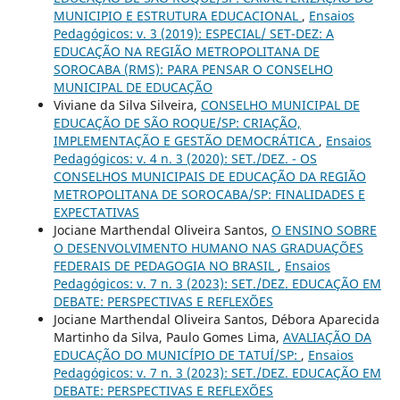
MUNICIPIO E ESTRUTURA EDUCACIONAL
,
Ensaios
Pedagógicos: v. 3 (2019): ESPECIAL/ SET-DEZ: A
EDUCAÇÃO NA REGIÃO METROPOLITANA DE
SOROCABA (RMS): PARA PENSAR O CONSELHO
MUNICIPAL DE EDUCAÇÃO
Viviane da Silva Silveira,
CONSELHO MUNICIPAL DE
EDUCAÇÃO DE SÃO ROQUE/SP: CRIAÇÃO,
IMPLEMENTAÇÃO E GESTÃO DEMOCRÁTICA
,
Ensaios
Pedagógicos: v. 4 n. 3 (2020): SET./DEZ. - OS
CONSELHOS MUNICIPAIS DE EDUCAÇÃO DA REGIÃO
METROPOLITANA DE SOROCABA/SP: FINALIDADES E
EXPECTATIVAS
Jociane Marthendal Oliveira Santos,
O ENSINO SOBRE
O DESENVOLVIMENTO HUMANO NAS GRADUAÇÕES
FEDERAIS DE PEDAGOGIA NO BRASIL
,
Ensaios
Pedagógicos: v. 7 n. 3 (2023): SET./DEZ. EDUCAÇÃO EM
DEBATE: PERSPECTIVAS E REFLEXÕES
Jociane Marthendal Oliveira Santos, Débora Aparecida
Martinho da Silva, Paulo Gomes Lima,
AVALIAÇÃO DA
EDUCAÇÃO DO MUNICÍPIO DE TATUÍ/SP:
,
Ensaios
Pedagógicos: v. 7 n. 3 (2023): SET./DEZ. EDUCAÇÃO EM
DEBATE: PERSPECTIVAS E REFLEXÕES