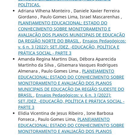
POLÍTICAS.
Adriana Vilhena Monteiro , Daniele Xavier Ferreira
Giordano , Paulo Gomes Lima, Israel Mascarenhas ,
PLANEJAMENTO EDUCACIONAL: ESTADO DO
CONHECIMENTO SOBRE MONITORAMENTO E
AVALIAÇÃO DOS PLANOS MUNICIPAIS DE EDUCAÇÃO
DA REGIÃO NORTE DO BRASIL
,
Ensaios Pedagógicos:
v. 6 n. 3 (2022): SET./DEZ. -EDUCAÇÃO, POLÍTICA E
PRÁTICA SOCIAL - PARTE 3
Amanda Regina Martins Dias, Débora Aparecida
Martinho da Silva , Gilsemara Vasques Rodrigues
Almenara , Paulo Gomes Lima ,
PLANEJAMENTO
EDUCACIONAL: ESTADO DO CONHECIMENTO SOBRE
MONITORAMENTO E AVALIAÇÃO DOS PLANOS
MUNICIPAIS DE EDUCAÇÃO DA REGIÃO SUDESTE DO
BRASIL
,
Ensaios Pedagógicos: v. 6 n. 3 (2022):
SET./DEZ. -EDUCAÇÃO, POLÍTICA E PRÁTICA SOCIAL -
PARTE 3
Elidia Vicentina de Jesus Ribeiro , Ione Barbosa
Fonseca , Paulo Gomes Lima,
PLANEJAMENTO
EDUCACIONAL: ESTADO DO CONHECIMENTO SOBRE
MONITORAMENTO E AVALIAÇÃO DOS PLANOS