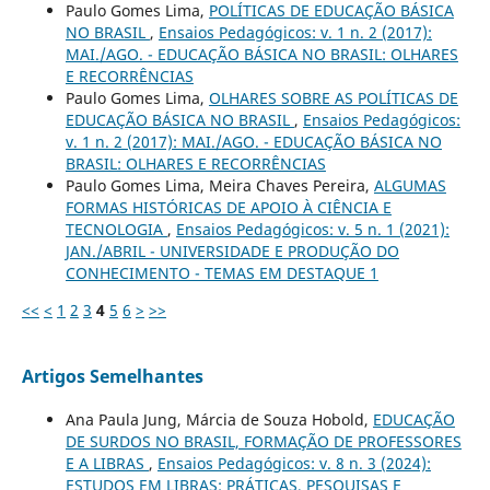
Paulo Gomes Lima,
POLÍTICAS DE EDUCAÇÃO BÁSICA
NO BRASIL
,
Ensaios Pedagógicos: v. 1 n. 2 (2017):
MAI./AGO. - EDUCAÇÃO BÁSICA NO BRASIL: OLHARES
E RECORRÊNCIAS
Paulo Gomes Lima,
OLHARES SOBRE AS POLÍTICAS DE
EDUCAÇÃO BÁSICA NO BRASIL
,
Ensaios Pedagógicos:
v. 1 n. 2 (2017): MAI./AGO. - EDUCAÇÃO BÁSICA NO
BRASIL: OLHARES E RECORRÊNCIAS
Paulo Gomes Lima, Meira Chaves Pereira,
ALGUMAS
FORMAS HISTÓRICAS DE APOIO À CIÊNCIA E
TECNOLOGIA
,
Ensaios Pedagógicos: v. 5 n. 1 (2021):
JAN./ABRIL - UNIVERSIDADE E PRODUÇÃO DO
CONHECIMENTO - TEMAS EM DESTAQUE 1
<<
<
1
2
3
4
5
6
>
>>
Artigos Semelhantes
Ana Paula Jung, Márcia de Souza Hobold,
EDUCAÇÃO
DE SURDOS NO BRASIL, FORMAÇÃO DE PROFESSORES
E A LIBRAS
,
Ensaios Pedagógicos: v. 8 n. 3 (2024):
ESTUDOS EM LIBRAS: PRÁTICAS, PESQUISAS E