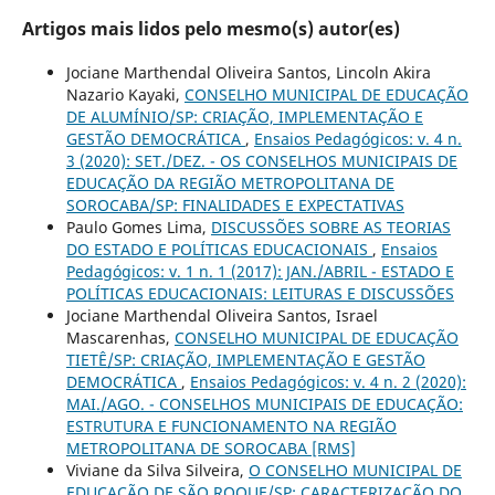
Artigos mais lidos pelo mesmo(s) autor(es)
Jociane Marthendal Oliveira Santos, Lincoln Akira
Nazario Kayaki,
CONSELHO MUNICIPAL DE EDUCAÇÃO
DE ALUMÍNIO/SP: CRIAÇÃO, IMPLEMENTAÇÃO E
GESTÃO DEMOCRÁTICA
,
Ensaios Pedagógicos: v. 4 n.
3 (2020): SET./DEZ. - OS CONSELHOS MUNICIPAIS DE
EDUCAÇÃO DA REGIÃO METROPOLITANA DE
SOROCABA/SP: FINALIDADES E EXPECTATIVAS
Paulo Gomes Lima,
DISCUSSÕES SOBRE AS TEORIAS
DO ESTADO E POLÍTICAS EDUCACIONAIS
,
Ensaios
Pedagógicos: v. 1 n. 1 (2017): JAN./ABRIL - ESTADO E
POLÍTICAS EDUCACIONAIS: LEITURAS E DISCUSSÕES
Jociane Marthendal Oliveira Santos, Israel
Mascarenhas,
CONSELHO MUNICIPAL DE EDUCAÇÃO
TIETÊ/SP: CRIAÇÃO, IMPLEMENTAÇÃO E GESTÃO
DEMOCRÁTICA
,
Ensaios Pedagógicos: v. 4 n. 2 (2020):
MAI./AGO. - CONSELHOS MUNICIPAIS DE EDUCAÇÃO:
ESTRUTURA E FUNCIONAMENTO NA REGIÃO
METROPOLITANA DE SOROCABA [RMS]
Viviane da Silva Silveira,
O CONSELHO MUNICIPAL DE
EDUCAÇÃO DE SÃO ROQUE/SP: CARACTERIZAÇÃO DO