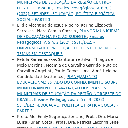
MUNICIPAIS DE EDUCAÇÃO DA REGIÃO CENTRO-
OESTE DO BRASIL
,
Ensaios Pedagógicos: v. 6 n. 3
(2022): SET./DEZ. -EDUCAÇÃO, POLÍTICA E PRÁTICA
SOCIAL - PARTE 3
Elidia Vicentina de Jesus Ribeiro, Karina Elizabeth
Serrazes , Nara Camila Correia ,
PLANOS MUNICIPAIS
DE EDUCAÇÃO NA REGIÃO SUDESTE
,
Ensaios
Pedagógicos: v. 5 n. 3 (2021): SET./DEZ. -
UNIVERSIDADE E PRODUÇÃO DO CONHECIMENTO -
TEMAS EM DESTAQUE 3
Petula Ramanauskas Santorum e Silva , Thiago de
Melo Martins , Noemia de Carvalho Garrido, Rute de
Carvalho Angelini , Paulo Gomes Lima, Aimê Heloina
Candido da Silva Santos ,
PLANEJAMENTO
EDUCACIONAL: ESTADO DO CONHECIMENTO SOBRE
MONITORAMENTO E AVALIAÇÃO DOS PLANOS
MUNICIPAIS DE EDUCAÇÃO DA REGIÃO NORDESTE DO
BRASIL
,
Ensaios Pedagógicos: v. 6 n. 3 (2022):
SET./DEZ. -EDUCAÇÃO, POLÍTICA E PRÁTICA SOCIAL -
PARTE 3
Profa. Me. Emily Seguraço Serrano, Profa. Dra. Maria
Luisa Furlan Costa , Profa. Dra. Patrícia Lakchmi Leite
Mertzig,
COMPETÊNCIAS DIGITAIS E EDUCAÇÃO NO