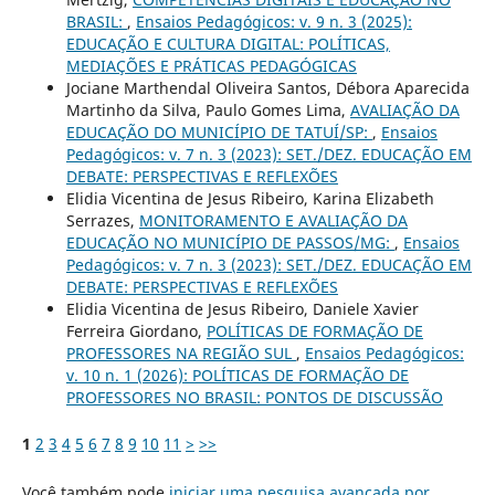
BRASIL:
,
Ensaios Pedagógicos: v. 9 n. 3 (2025):
EDUCAÇÃO E CULTURA DIGITAL: POLÍTICAS,
MEDIAÇÕES E PRÁTICAS PEDAGÓGICAS
Jociane Marthendal Oliveira Santos, Débora Aparecida
Martinho da Silva, Paulo Gomes Lima,
AVALIAÇÃO DA
EDUCAÇÃO DO MUNICÍPIO DE TATUÍ/SP:
,
Ensaios
Pedagógicos: v. 7 n. 3 (2023): SET./DEZ. EDUCAÇÃO EM
DEBATE: PERSPECTIVAS E REFLEXÕES
Elidia Vicentina de Jesus Ribeiro, Karina Elizabeth
Serrazes,
MONITORAMENTO E AVALIAÇÃO DA
EDUCAÇÃO NO MUNICÍPIO DE PASSOS/MG:
,
Ensaios
Pedagógicos: v. 7 n. 3 (2023): SET./DEZ. EDUCAÇÃO EM
DEBATE: PERSPECTIVAS E REFLEXÕES
Elidia Vicentina de Jesus Ribeiro, Daniele Xavier
Ferreira Giordano,
POLÍTICAS DE FORMAÇÃO DE
PROFESSORES NA REGIÃO SUL
,
Ensaios Pedagógicos:
v. 10 n. 1 (2026): POLÍTICAS DE FORMAÇÃO DE
PROFESSORES NO BRASIL: PONTOS DE DISCUSSÃO
1
2
3
4
5
6
7
8
9
10
11
>
>>
Você também pode
iniciar uma pesquisa avançada por