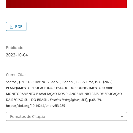
PDF
Publicado
2022-10-04
Como Citar
Santos , J. M. O. ., Silveira , V. da S. ., Bogoni , L. ., & Lima, P. G. (2022).
PLANEJAMENTO EDUCACIONAL: ESTADO DO CONHECIMENTO SOBRE
MONITORAMENTO E AVALIAÇÃO DOS PLANOS MUNICIPAIS DE EDUCAÇÃO
DA REGIÃO SUL DO BRASIL.
Ensaios Pedagógicos
,
6
(3), p.68–79.
https://doi.org/10.14244/enp.v6i3.285
Fomatos de Citação