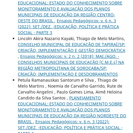
EDUCACIONAL: ESTADO DO CONHECIMENTO SOBRE
MONITORAMENTO E AVALIAÇÃO DOS PLANOS
MUNICIPAIS DE EDUCAÇÃO DA REGIÃO CENTRO-
OESTE DO BRASIL
,
Ensaios Pedagógicos: v. 6 n. 3
(2022): SET./DEZ. -EDUCAÇÃO, POLÍTICA E PRÁTICA
SOCIAL - PARTE 3
Lincoln Akira Nazario Kayaki, Thiago de Melo Martins,
CONSELHO MUNICIPAL DE EDUCAÇÃO DE TAPIRAÍ/SP:
CRIAÇÃO, IMPLEMENTAÇÃO E GESTÃO DEMOCRÁTICA
,
Ensaios Pedagógicos: v. 2 n. 2 (2018): MAI./AGO. -
CONSELHOS MUNICIPAIS DE EDUCAÇÃO [C.M.E.s] NA
REGIÃO METROPOLITANA DE SOROCABA/SP:
CRIAÇÃO, IMPLEMENTAÇÃO E DESDOBRAMENTOS
Petula Ramanauskas Santorum e Silva , Thiago de
Melo Martins , Noemia de Carvalho Garrido, Rute de
Carvalho Angelini , Paulo Gomes Lima, Aimê Heloina
Candido da Silva Santos ,
PLANEJAMENTO
EDUCACIONAL: ESTADO DO CONHECIMENTO SOBRE
MONITORAMENTO E AVALIAÇÃO DOS PLANOS
MUNICIPAIS DE EDUCAÇÃO DA REGIÃO NORDESTE DO
BRASIL
,
Ensaios Pedagógicos: v. 6 n. 3 (2022):
SET./DEZ. -EDUCAÇÃO, POLÍTICA E PRÁTICA SOCIAL -