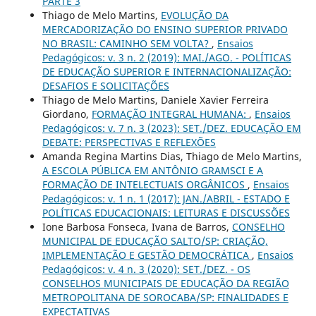
PARTE 3
Thiago de Melo Martins,
EVOLUÇÃO DA
MERCADORIZAÇÃO DO ENSINO SUPERIOR PRIVADO
NO BRASIL: CAMINHO SEM VOLTA?
,
Ensaios
Pedagógicos: v. 3 n. 2 (2019): MAI./AGO. - POLÍTICAS
DE EDUCAÇÃO SUPERIOR E INTERNACIONALIZAÇÃO:
DESAFIOS E SOLICITAÇÕES
Thiago de Melo Martins, Daniele Xavier Ferreira
Giordano,
FORMAÇÃO INTEGRAL HUMANA:
,
Ensaios
Pedagógicos: v. 7 n. 3 (2023): SET./DEZ. EDUCAÇÃO EM
DEBATE: PERSPECTIVAS E REFLEXÕES
Amanda Regina Martins Dias, Thiago de Melo Martins,
A ESCOLA PÚBLICA EM ANTÔNIO GRAMSCI E A
FORMAÇÃO DE INTELECTUAIS ORGÂNICOS
,
Ensaios
Pedagógicos: v. 1 n. 1 (2017): JAN./ABRIL - ESTADO E
POLÍTICAS EDUCACIONAIS: LEITURAS E DISCUSSÕES
Ione Barbosa Fonseca, Ivana de Barros,
CONSELHO
MUNICIPAL DE EDUCAÇÃO SALTO/SP: CRIAÇÃO,
IMPLEMENTAÇÃO E GESTÃO DEMOCRÁTICA
,
Ensaios
Pedagógicos: v. 4 n. 3 (2020): SET./DEZ. - OS
CONSELHOS MUNICIPAIS DE EDUCAÇÃO DA REGIÃO
METROPOLITANA DE SOROCABA/SP: FINALIDADES E
EXPECTATIVAS