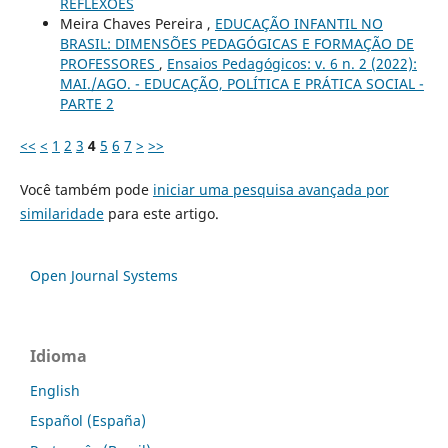
REFLEXÕES
Meira Chaves Pereira ,
EDUCAÇÃO INFANTIL NO
BRASIL: DIMENSÕES PEDAGÓGICAS E FORMAÇÃO DE
PROFESSORES
,
Ensaios Pedagógicos: v. 6 n. 2 (2022):
MAI./AGO. - EDUCAÇÃO, POLÍTICA E PRÁTICA SOCIAL -
PARTE 2
<<
<
1
2
3
4
5
6
7
>
>>
Você também pode
iniciar uma pesquisa avançada por
similaridade
para este artigo.
Open Journal Systems
Idioma
English
Español (España)