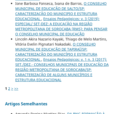
Ione Barbosa Fonseca, Ivana de Barros,
O CONSELHO
MUNICIPAL DE EDUCAÇÃO DE SALTO/SP:
CARACTERIZAÇÃO DO MUNICIPIO E ESTRUTURA
EDUCACIONAL
,
Ensaios Pedagógicos: v. 3 (2019):
ESPECIAL/ SET-DEZ: A EDUCAÇÃO NA REGIÃO
METROPOLITANA DE SOROCABA (RMS): PARA PENSAR
O CONSELHO MUNICIPAL DE EDUCAÇÃO
Lincoln Akira Nazario Kayaki, Thiago de Melo Martins,
Vitória Evelin Pignatari Nakadaki,
O CONSELHO
MUNICIPAL DE EDUCAÇÃO DE TAPIRAÍ/SP:
CARACTERIZAÇÃO DO MUNICÍPIO E ESTRUTURA
EDUCACIONAL
,
Ensaios Pedagógicos: v. 1 n. 3 (2017):
SET./DEZ.- CONSELHOS MUNICIPAIS DE EDUCAÇÃO DA
REGIÃO METROPOLITANA DE SOROCABA/SP:
CARACTERIZAÇÃO DE ALGUNS MUNICÍPIOS E
ESTRUTURA EDUCACIONAL
1
2
>
>>
Artigos Semelhantes
Amanda Regina Martins Dias,
DA BNC-FORMAÇÃO À