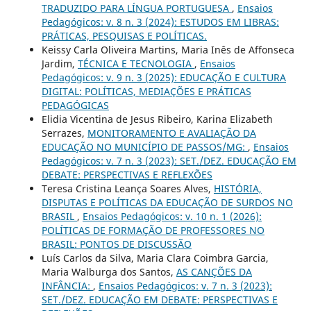
TRADUZIDO PARA LÍNGUA PORTUGUESA
,
Ensaios
Pedagógicos: v. 8 n. 3 (2024): ESTUDOS EM LIBRAS:
PRÁTICAS, PESQUISAS E POLÍTICAS.
Keissy Carla Oliveira Martins, Maria Inês de Affonseca
Jardim,
TÉCNICA E TECNOLOGIA
,
Ensaios
Pedagógicos: v. 9 n. 3 (2025): EDUCAÇÃO E CULTURA
DIGITAL: POLÍTICAS, MEDIAÇÕES E PRÁTICAS
PEDAGÓGICAS
Elidia Vicentina de Jesus Ribeiro, Karina Elizabeth
Serrazes,
MONITORAMENTO E AVALIAÇÃO DA
EDUCAÇÃO NO MUNICÍPIO DE PASSOS/MG:
,
Ensaios
Pedagógicos: v. 7 n. 3 (2023): SET./DEZ. EDUCAÇÃO EM
DEBATE: PERSPECTIVAS E REFLEXÕES
Teresa Cristina Leança Soares Alves,
HISTÓRIA,
DISPUTAS E POLÍTICAS DA EDUCAÇÃO DE SURDOS NO
BRASIL
,
Ensaios Pedagógicos: v. 10 n. 1 (2026):
POLÍTICAS DE FORMAÇÃO DE PROFESSORES NO
BRASIL: PONTOS DE DISCUSSÃO
Luís Carlos da Silva, Maria Clara Coimbra Garcia,
Maria Walburga dos Santos,
AS CANÇÕES DA
INFÂNCIA:
,
Ensaios Pedagógicos: v. 7 n. 3 (2023):
SET./DEZ. EDUCAÇÃO EM DEBATE: PERSPECTIVAS E