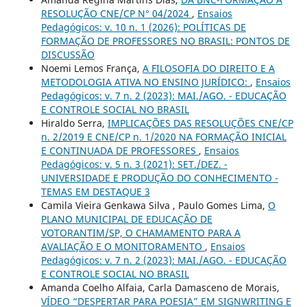
RESOLUÇÃO CNE/CP N° 04/2024
,
Ensaios
Pedagógicos: v. 10 n. 1 (2026): POLÍTICAS DE
FORMAÇÃO DE PROFESSORES NO BRASIL: PONTOS DE
DISCUSSÃO
Noemi Lemos França,
A FILOSOFIA DO DIREITO E A
METODOLOGIA ATIVA NO ENSINO JURÍDICO:
,
Ensaios
Pedagógicos: v. 7 n. 2 (2023): MAI./AGO. - EDUCAÇÃO
E CONTROLE SOCIAL NO BRASIL
Hiraldo Serra,
IMPLICAÇÕES DAS RESOLUÇÕES CNE/CP
n. 2/2019 E CNE/CP n. 1/2020 NA FORMAÇÃO INICIAL
E CONTINUADA DE PROFESSORES
,
Ensaios
Pedagógicos: v. 5 n. 3 (2021): SET./DEZ. -
UNIVERSIDADE E PRODUÇÃO DO CONHECIMENTO -
TEMAS EM DESTAQUE 3
Camila Vieira Genkawa Silva , Paulo Gomes Lima,
O
PLANO MUNICIPAL DE EDUCAÇÃO DE
VOTORANTIM/SP, O CHAMAMENTO PARA A
AVALIAÇÃO E O MONITORAMENTO
,
Ensaios
Pedagógicos: v. 7 n. 2 (2023): MAI./AGO. - EDUCAÇÃO
E CONTROLE SOCIAL NO BRASIL
Amanda Coelho Alfaia, Carla Damasceno de Morais,
VÍDEO “DESPERTAR PARA POESIA” EM SIGNWRITING E