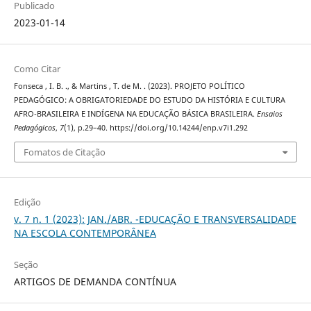
Publicado
2023-01-14
Como Citar
Fonseca , I. B. ., & Martins , T. de M. . (2023). PROJETO POLÍTICO
PEDAGÓGICO: A OBRIGATORIEDADE DO ESTUDO DA HISTÓRIA E CULTURA
AFRO-BRASILEIRA E INDÍGENA NA EDUCAÇÃO BÁSICA BRASILEIRA.
Ensaios
Pedagógicos
,
7
(1), p.29–40. https://doi.org/10.14244/enp.v7i1.292
Fomatos de Citação
Edição
v. 7 n. 1 (2023): JAN./ABR. -EDUCAÇÃO E TRANSVERSALIDADE
NA ESCOLA CONTEMPORÂNEA
Seção
ARTIGOS DE DEMANDA CONTÍNUA