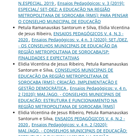
N.ESPECIAL. 2019
,
Ensaios Pedagógicos: v. 3 (2019):
ESPECIAL/ SET-DEZ: A EDUCAÇÃO NA REGIÃO
METROPOLITANA DE SOROCABA (RMS): PARA PENSAR
O CONSELHO MUNICIPAL DE EDUCAÇÃO
Petula Ramanauskas Santorum e Silva, Elidia Vicentina
de Jesus Ribeiro,
ENSAIOS PEDAGÓGICOS V. 4, N.3 -
2020
,
Ensaios Pedagógicos: v. 4 n. 3 (2020): SET./DEZ.
- OS CONSELHOS MUNICIPAIS DE EDUCAÇÃO DA
REGIÃO METROPOLITANA DE SOROCABA/SP:
FINALIDADES E EXPECTATIVAS
Elidia Vicentina de Jesus Ribeiro, Petula Ramanauskas
Santorum e Silva,
CONSELHOS MUNICIPAIS DE
EDUCAÇÃO DA REGIÃO METROPOLITANA DE
SOROCABA (RMS): CRIAÇÃO, IMPLEMENTAÇÃO E
GESTÃO DEMOCRÁTICA
,
Ensaios Pedagógicos: v. 4 n.
2 (2020): MAI./AGO. - CONSELHOS MUNICIPAIS DE
EDUCAÇÃO: ESTRUTURA E FUNCIONAMENTO NA
REGIÃO METROPOLITANA DE SOROCABA [RMS]
Elidia Vicentina de Jesus Ribeiro, Petula Ramanauskas
Santorum e Silva,
ENSAIOS PEDAGÓGICOS V. 4, N.2 -
2020
,
Ensaios Pedagógicos: v. 4 n. 2 (2020):
MAI./AGO. - CONSELHOS MUNICIPAIS DE EDUCAÇÃO: