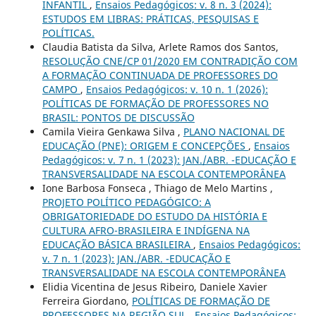
INFANTIL
,
Ensaios Pedagógicos: v. 8 n. 3 (2024):
ESTUDOS EM LIBRAS: PRÁTICAS, PESQUISAS E
POLÍTICAS.
Claudia Batista da Silva, Arlete Ramos dos Santos,
RESOLUÇÃO CNE/CP 01/2020 EM CONTRADIÇÃO COM
A FORMAÇÃO CONTINUADA DE PROFESSORES DO
CAMPO
,
Ensaios Pedagógicos: v. 10 n. 1 (2026):
POLÍTICAS DE FORMAÇÃO DE PROFESSORES NO
BRASIL: PONTOS DE DISCUSSÃO
Camila Vieira Genkawa Silva ,
PLANO NACIONAL DE
EDUCAÇÃO (PNE): ORIGEM E CONCEPÇÕES
,
Ensaios
Pedagógicos: v. 7 n. 1 (2023): JAN./ABR. -EDUCAÇÃO E
TRANSVERSALIDADE NA ESCOLA CONTEMPORÂNEA
Ione Barbosa Fonseca , Thiago de Melo Martins ,
PROJETO POLÍTICO PEDAGÓGICO: A
OBRIGATORIEDADE DO ESTUDO DA HISTÓRIA E
CULTURA AFRO-BRASILEIRA E INDÍGENA NA
EDUCAÇÃO BÁSICA BRASILEIRA
,
Ensaios Pedagógicos:
v. 7 n. 1 (2023): JAN./ABR. -EDUCAÇÃO E
TRANSVERSALIDADE NA ESCOLA CONTEMPORÂNEA
Elidia Vicentina de Jesus Ribeiro, Daniele Xavier
Ferreira Giordano,
POLÍTICAS DE FORMAÇÃO DE
PROFESSORES NA REGIÃO SUL
,
Ensaios Pedagógicos: