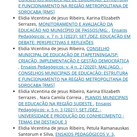
E FUNCIONAMENTO NA REGIÃO METROPOLITANA DE
SOROCABA [RMS]
Elidia Vicentina de Jesus Ribeiro, Karina Elizabeth
Serrazes,
MONITORAMENTO E AVALIAÇÃO DA
EDUCAÇÃO NO MUNICÍPIO DE PASSOS/MG:
,
Ensaios
Pedagógicos: v. 7 n. 3 (2023): SET./DEZ. EDUCAÇÃO EM
DEBATE: PERSPECTIVAS E REFLEXÕES
Elidia Vicentina de Jesus Ribeiro,
CONSELHO
MUNICIPAL DE EDUCAÇÃO DE ITAPETININGA/SP:
CRIAÇÃO, IMPLEMENTAÇÃO E GESTÃO DEMOCRÁTICA
,
Ensaios Pedagógicos: v. 4 n. 2 (2020): MAI./AGO. -
CONSELHOS MUNICIPAIS DE EDUCAÇÃO: ESTRUTURA
E FUNCIONAMENTO NA REGIÃO METROPOLITANA DE
SOROCABA [RMS]
Elidia Vicentina de Jesus Ribeiro, Karina Elizabeth
Serrazes , Nara Camila Correia ,
PLANOS MUNICIPAIS
DE EDUCAÇÃO NA REGIÃO SUDESTE
,
Ensaios
Pedagógicos: v. 5 n. 3 (2021): SET./DEZ. -
UNIVERSIDADE E PRODUÇÃO DO CONHECIMENTO -
TEMAS EM DESTAQUE 3
Elidia Vicentina de Jesus Ribeiro, Petula Ramanauskas
Santorum e Silva,
ENSAIOS PEDAGÓGICOS V. 3,