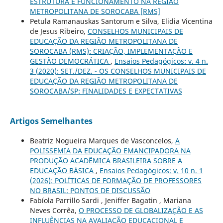
ESTRUTURA E FUNCIONAMENTO NA REGIÃO
METROPOLITANA DE SOROCABA [RMS]
Petula Ramanauskas Santorum e Silva, Elidia Vicentina
de Jesus Ribeiro,
CONSELHOS MUNICIPAIS DE
EDUCAÇÃO DA REGIÃO METROPOLITANA DE
SOROCABA (RMS): CRIAÇÃO, IMPLEMENTAÇÃO E
GESTÃO DEMOCRÁTICA
,
Ensaios Pedagógicos: v. 4 n.
3 (2020): SET./DEZ. - OS CONSELHOS MUNICIPAIS DE
EDUCAÇÃO DA REGIÃO METROPOLITANA DE
SOROCABA/SP: FINALIDADES E EXPECTATIVAS
Artigos Semelhantes
Beatriz Nogueira Marques de Vasconcelos,
A
POLISSEMIA DA EDUCAÇÃO EMANCIPADORA NA
PRODUÇÃO ACADÊMICA BRASILEIRA SOBRE A
EDUCAÇÃO BÁSICA
,
Ensaios Pedagógicos: v. 10 n. 1
(2026): POLÍTICAS DE FORMAÇÃO DE PROFESSORES
NO BRASIL: PONTOS DE DISCUSSÃO
Fabíola Parrillo Sardi , Jeniffer Bagatin , Mariana
Neves Corrêa,
O PROCESSO DE GLOBALIZAÇÃO E AS
INFLUÊNCIAS NA AVALIAÇÃO EDUCACIONAL E