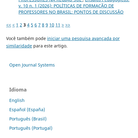
v. 10 n. 1 (2026): POLÍTICAS DE FORMAÇÃO DE
PROFESSORES NO BRASIL: PONTOS DE DISCUSSÃO
<<
<
1
2
3
4
5
6
7
8
9
10
11
>
>>
Você também pode
iniciar uma pesquisa avançada por
similaridade
para este artigo.
Open Journal Systems
Idioma
English
Español (España)
Português (Brasil)
Português (Portugal)