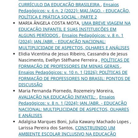
CURRÍCULO DA EDUCAÇÃO BRASILEIRA
,
Ensaios
Pedagógicos: v. 6 n. 2 (2022): MAI./AGO. - EDUCAÇÃO,
POLÍTICA E PRÁTICA SOCIAL - PARTE 2
MARIA ÂNGELA COSTA MOTA,
UMA BREVE VIAGEM NA
EDUCAÇÃO INFANTIL E SUAS INSTITUIÇÕES EM
ALGUNS PERÍODOS
,
Ensaios Pedagógicos: v. 8 n. 1
(2024): JAN./ABR. - EDUCAÇÃO NACIONAL:
MULTIPLICIDADE DE ASPECTOS, OLHARES E ANÁLISES
Elidia Vicentina de Jesus Ribeiro, Cassandra de Jesus
Nascimento, Evellyn Stéfhane Ferreira ,
POLÍTICAS DE
FORMAÇÃO DE PROFESSORES EM MINAS GERAIS
,
Ensaios Pedagógicos: v. 10 n. 1 (2026): POLÍTICAS DE
FORMAÇÃO DE PROFESSORES NO BRASIL: PONTOS DE
DISCUSSÃO
Maria Fernanda Piornedo, Rozemeiry Moreira,
AVALIAÇÃO NA EDUCAÇÃO INFANTIL:
,
Ensaios
Pedagógicos: v. 8 n. 1 (2024): JAN./ABR. - EDUCAÇÃO
NACIONAL: MULTIPLICIDADE DE ASPECTOS, OLHARES
E ANÁLISES
Adalgisa Marques Boni, Julia Kawany Machado Lopes ,
Larissa Pereira dos Santos,
CONSTRUINDO UM
AMBIENTE ESCOLAR INCLUSIVO NA EDUCAÇÃO