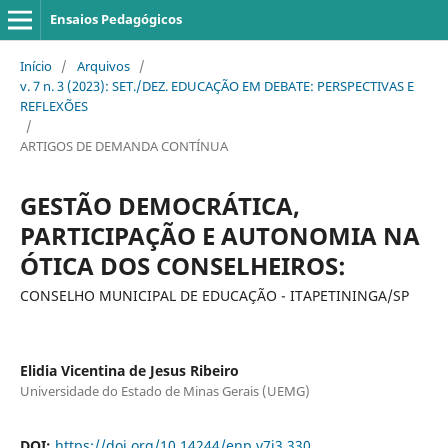
Ensaios Pedagógicos
Início
/
Arquivos
/
v. 7 n. 3 (2023): SET./DEZ. EDUCAÇÃO EM DEBATE: PERSPECTIVAS E
REFLEXÕES
/
ARTIGOS DE DEMANDA CONTÍNUA
GESTÃO DEMOCRÁTICA,
PARTICIPAÇÃO E AUTONOMIA NA
ÓTICA DOS CONSELHEIROS:
CONSELHO MUNICIPAL DE EDUCAÇÃO - ITAPETININGA/SP
Elidia Vicentina de Jesus Ribeiro
Universidade do Estado de Minas Gerais (UEMG)
DOI:
https://doi.org/10.14244/enp.v7i3.330