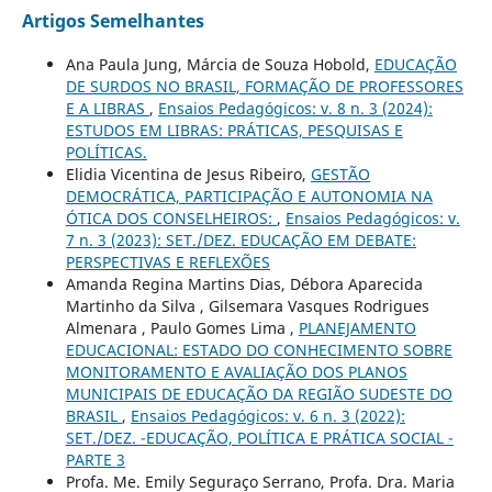
Artigos Semelhantes
Ana Paula Jung, Márcia de Souza Hobold,
EDUCAÇÃO
DE SURDOS NO BRASIL, FORMAÇÃO DE PROFESSORES
E A LIBRAS
,
Ensaios Pedagógicos: v. 8 n. 3 (2024):
ESTUDOS EM LIBRAS: PRÁTICAS, PESQUISAS E
POLÍTICAS.
Elidia Vicentina de Jesus Ribeiro,
GESTÃO
DEMOCRÁTICA, PARTICIPAÇÃO E AUTONOMIA NA
ÓTICA DOS CONSELHEIROS:
,
Ensaios Pedagógicos: v.
7 n. 3 (2023): SET./DEZ. EDUCAÇÃO EM DEBATE:
PERSPECTIVAS E REFLEXÕES
Amanda Regina Martins Dias, Débora Aparecida
Martinho da Silva , Gilsemara Vasques Rodrigues
Almenara , Paulo Gomes Lima ,
PLANEJAMENTO
EDUCACIONAL: ESTADO DO CONHECIMENTO SOBRE
MONITORAMENTO E AVALIAÇÃO DOS PLANOS
MUNICIPAIS DE EDUCAÇÃO DA REGIÃO SUDESTE DO
BRASIL
,
Ensaios Pedagógicos: v. 6 n. 3 (2022):
SET./DEZ. -EDUCAÇÃO, POLÍTICA E PRÁTICA SOCIAL -
PARTE 3
Profa. Me. Emily Seguraço Serrano, Profa. Dra. Maria