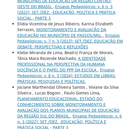
MUNICIPAIS DE EDUCAÇÃO DA REGIÃO CENTRO-
OESTE DO BRASIL
,
Ensaios Pedagógicos: v. 6 n. 3
(2022): SET./DEZ. -EDUCAÇÃO, POLÍTICA E PRÁTICA
SOCIAL - PARTE 3
Elidia Vicentina de Jesus Ribeiro, Karina Elizabeth
Serrazes,
MONITORAMENTO E AVALIAÇÃO DA
EDUCAÇÃO NO MUNICÍPIO DE PASSOS/MG:
,
Ensaios
Pedagógicos: v. 7 n. 3 (2023): SET./DEZ. EDUCAÇÃO EM
DEBATE: PERSPECTIVAS E REFLEXÕES
Klebe Miranda de Lima, Beatriz França de Morais,
Tânia Mara Rezende Machado,
A IDENTIDADE
PROFISSIONAL NA PERSPECTIVA DA HUMANA
DOCÊNCIA E O PAPEL DO PPP DA ESCOLA
,
Ensaios
Pedagógicos: v. 8 n. 3 (2024): ESTUDOS EM LIBRAS:
PRÁTICAS, PESQUISAS E POLÍTICAS.
Jociane Marthendal Oliveira Santos , Viviane da Silva
Silveira , Lucas Bogoni , Paulo Gomes Lima,
PLANEJAMENTO EDUCACIONAL: ESTADO DO
CONHECIMENTO SOBRE MONITORAMENTO E
AVALIAÇÃO DOS PLANOS MUNICIPAIS DE EDUCAÇÃO
DA REGIÃO SUL DO BRASIL
,
Ensaios Pedagógicos: v. 6
n. 3 (2022): SET./DEZ. -EDUCAÇÃO, POLÍTICA E
PRÁTICA SOCIAL - PARTE 3