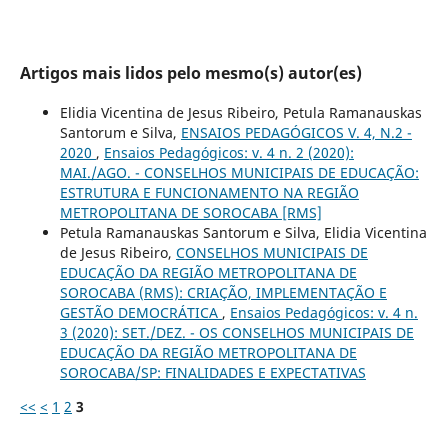
Artigos mais lidos pelo mesmo(s) autor(es)
Elidia Vicentina de Jesus Ribeiro, Petula Ramanauskas
Santorum e Silva,
ENSAIOS PEDAGÓGICOS V. 4, N.2 -
2020
,
Ensaios Pedagógicos: v. 4 n. 2 (2020):
MAI./AGO. - CONSELHOS MUNICIPAIS DE EDUCAÇÃO:
ESTRUTURA E FUNCIONAMENTO NA REGIÃO
METROPOLITANA DE SOROCABA [RMS]
Petula Ramanauskas Santorum e Silva, Elidia Vicentina
de Jesus Ribeiro,
CONSELHOS MUNICIPAIS DE
EDUCAÇÃO DA REGIÃO METROPOLITANA DE
SOROCABA (RMS): CRIAÇÃO, IMPLEMENTAÇÃO E
GESTÃO DEMOCRÁTICA
,
Ensaios Pedagógicos: v. 4 n.
3 (2020): SET./DEZ. - OS CONSELHOS MUNICIPAIS DE
EDUCAÇÃO DA REGIÃO METROPOLITANA DE
SOROCABA/SP: FINALIDADES E EXPECTATIVAS
<<
<
1
2
3