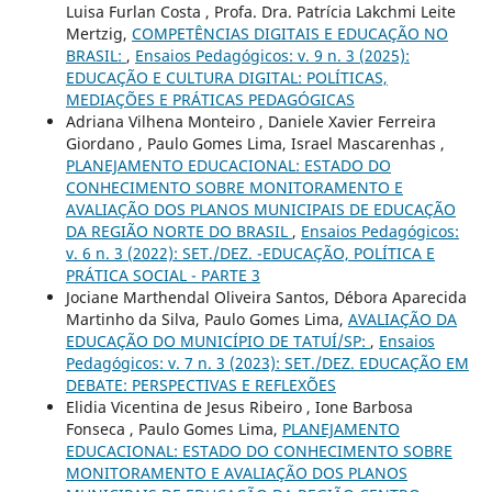
Luisa Furlan Costa , Profa. Dra. Patrícia Lakchmi Leite
Mertzig,
COMPETÊNCIAS DIGITAIS E EDUCAÇÃO NO
BRASIL:
,
Ensaios Pedagógicos: v. 9 n. 3 (2025):
EDUCAÇÃO E CULTURA DIGITAL: POLÍTICAS,
MEDIAÇÕES E PRÁTICAS PEDAGÓGICAS
Adriana Vilhena Monteiro , Daniele Xavier Ferreira
Giordano , Paulo Gomes Lima, Israel Mascarenhas ,
PLANEJAMENTO EDUCACIONAL: ESTADO DO
CONHECIMENTO SOBRE MONITORAMENTO E
AVALIAÇÃO DOS PLANOS MUNICIPAIS DE EDUCAÇÃO
DA REGIÃO NORTE DO BRASIL
,
Ensaios Pedagógicos:
v. 6 n. 3 (2022): SET./DEZ. -EDUCAÇÃO, POLÍTICA E
PRÁTICA SOCIAL - PARTE 3
Jociane Marthendal Oliveira Santos, Débora Aparecida
Martinho da Silva, Paulo Gomes Lima,
AVALIAÇÃO DA
EDUCAÇÃO DO MUNICÍPIO DE TATUÍ/SP:
,
Ensaios
Pedagógicos: v. 7 n. 3 (2023): SET./DEZ. EDUCAÇÃO EM
DEBATE: PERSPECTIVAS E REFLEXÕES
Elidia Vicentina de Jesus Ribeiro , Ione Barbosa
Fonseca , Paulo Gomes Lima,
PLANEJAMENTO
EDUCACIONAL: ESTADO DO CONHECIMENTO SOBRE
MONITORAMENTO E AVALIAÇÃO DOS PLANOS