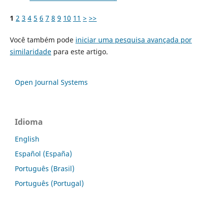
1
2
3
4
5
6
7
8
9
10
11
>
>>
Você também pode
iniciar uma pesquisa avançada por
similaridade
para este artigo.
Open Journal Systems
Idioma
English
Español (España)
Português (Brasil)
Português (Portugal)