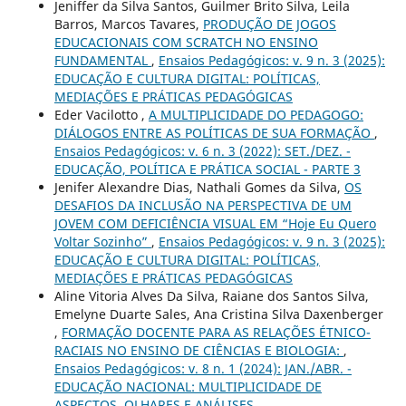
Jeniffer da Silva Santos, Guilmer Brito Silva, Leila
Barros, Marcos Tavares,
PRODUÇÃO DE JOGOS
EDUCACIONAIS COM SCRATCH NO ENSINO
FUNDAMENTAL
,
Ensaios Pedagógicos: v. 9 n. 3 (2025):
EDUCAÇÃO E CULTURA DIGITAL: POLÍTICAS,
MEDIAÇÕES E PRÁTICAS PEDAGÓGICAS
Eder Vacilotto ,
A MULTIPLICIDADE DO PEDAGOGO:
DIÁLOGOS ENTRE AS POLÍTICAS DE SUA FORMAÇÃO
,
Ensaios Pedagógicos: v. 6 n. 3 (2022): SET./DEZ. -
EDUCAÇÃO, POLÍTICA E PRÁTICA SOCIAL - PARTE 3
Jenifer Alexandre Dias, Nathali Gomes da Silva,
OS
DESAFIOS DA INCLUSÃO NA PERSPECTIVA DE UM
JOVEM COM DEFICIÊNCIA VISUAL EM “Hoje Eu Quero
Voltar Sozinho”
,
Ensaios Pedagógicos: v. 9 n. 3 (2025):
EDUCAÇÃO E CULTURA DIGITAL: POLÍTICAS,
MEDIAÇÕES E PRÁTICAS PEDAGÓGICAS
Aline Vitoria Alves Da Silva, Raiane dos Santos Silva,
Emelyne Duarte Sales, Ana Cristina Silva Daxenberger
,
FORMAÇÃO DOCENTE PARA AS RELAÇÕES ÉTNICO-
RACIAIS NO ENSINO DE CIÊNCIAS E BIOLOGIA:
,
Ensaios Pedagógicos: v. 8 n. 1 (2024): JAN./ABR. -
EDUCAÇÃO NACIONAL: MULTIPLICIDADE DE
ASPECTOS, OLHARES E ANÁLISES