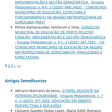
IMPLEMENTAÇÃO E GESTÃO DEMOCRÁTICA
,
Ensaios
Pedagógicos: v. 4 n. 2 (2020): MAI./AGO. - CONSELHOS
MUNICIPAIS DE EDUCAÇÃO: ESTRUTURA E
FUNCIONAMENTO NA REGIÃO METROPOLITANA DE
SOROCABA [RMS]
Petula Ramanauskas Santorum e Silva,
CONSELHO
MUNICIPAL DE EDUCAÇÃO DE PORTO FELIZ/SP:
CRIAÇÃO, IMPLEMENTAÇÃO E GESTÃO DEMOCRÁTICA
,
Ensaios Pedagógicos: v. 4 n. 3 (2020): SET./DEZ. - OS
CONSELHOS MUNICIPAIS DE EDUCAÇÃO DA REGIÃO
METROPOLITANA DE SOROCABA/SP: FINALIDADES E
EXPECTATIVAS
1
2
3
>
>>
Artigos Semelhantes
Adriano Marciano de Jesus,
O PAPEL DOCENTE NA
INTERDISCIPLINARIDADE
,
Ensaios Pedagógicos: v. 7
n. 3 (2023): SET./DEZ. EDUCAÇÃO EM DEBATE:
PERSPECTIVAS E REFLEXÕES
Celsiane Guedes Diogo Lopes, Maria Edith Romano