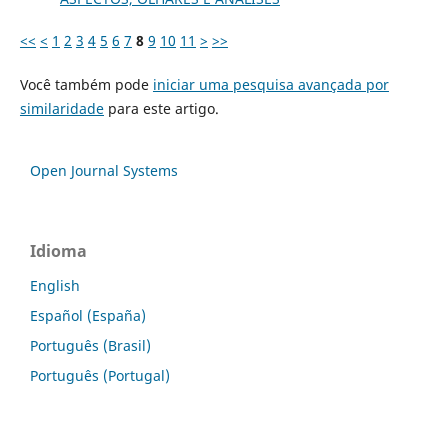
<<
<
1
2
3
4
5
6
7
8
9
10
11
>
>>
Você também pode
iniciar uma pesquisa avançada por
similaridade
para este artigo.
Open Journal Systems
Idioma
English
Español (España)
Português (Brasil)
Português (Portugal)