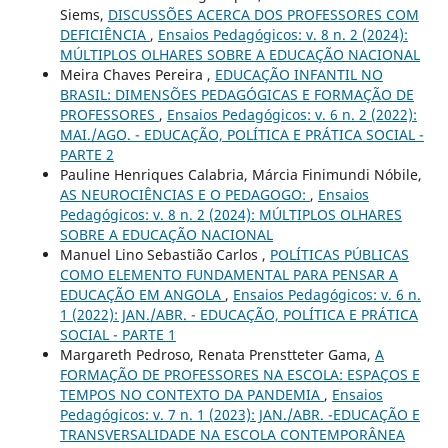
Siems,
DISCUSSÕES ACERCA DOS PROFESSORES COM
DEFICIÊNCIA
,
Ensaios Pedagógicos: v. 8 n. 2 (2024):
MÚLTIPLOS OLHARES SOBRE A EDUCAÇÃO NACIONAL
Meira Chaves Pereira ,
EDUCAÇÃO INFANTIL NO
BRASIL: DIMENSÕES PEDAGÓGICAS E FORMAÇÃO DE
PROFESSORES
,
Ensaios Pedagógicos: v. 6 n. 2 (2022):
MAI./AGO. - EDUCAÇÃO, POLÍTICA E PRÁTICA SOCIAL -
PARTE 2
Pauline Henriques Calabria, Márcia Finimundi Nóbile,
AS NEUROCIÊNCIAS E O PEDAGOGO:
,
Ensaios
Pedagógicos: v. 8 n. 2 (2024): MÚLTIPLOS OLHARES
SOBRE A EDUCAÇÃO NACIONAL
Manuel Lino Sebastião Carlos ,
POLÍTICAS PÚBLICAS
COMO ELEMENTO FUNDAMENTAL PARA PENSAR A
EDUCAÇÃO EM ANGOLA
,
Ensaios Pedagógicos: v. 6 n.
1 (2022): JAN./ABR. - EDUCAÇÃO, POLÍTICA E PRÁTICA
SOCIAL - PARTE 1
Margareth Pedroso, Renata Prenstteter Gama,
A
FORMAÇÃO DE PROFESSORES NA ESCOLA: ESPAÇOS E
TEMPOS NO CONTEXTO DA PANDEMIA
,
Ensaios
Pedagógicos: v. 7 n. 1 (2023): JAN./ABR. -EDUCAÇÃO E
TRANSVERSALIDADE NA ESCOLA CONTEMPORÂNEA