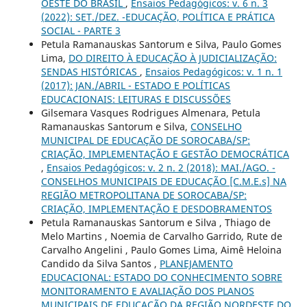
OESTE DO BRASIL
,
Ensaios Pedagógicos: v. 6 n. 3
(2022): SET./DEZ. -EDUCAÇÃO, POLÍTICA E PRÁTICA
SOCIAL - PARTE 3
Petula Ramanauskas Santorum e Silva, Paulo Gomes
Lima,
DO DIREITO À EDUCAÇÃO À JUDICIALIZAÇÃO:
SENDAS HISTÓRICAS
,
Ensaios Pedagógicos: v. 1 n. 1
(2017): JAN./ABRIL - ESTADO E POLÍTICAS
EDUCACIONAIS: LEITURAS E DISCUSSÕES
Gilsemara Vasques Rodrigues Almenara, Petula
Ramanauskas Santorum e Silva,
CONSELHO
MUNICIPAL DE EDUCAÇÃO DE SOROCABA/SP:
CRIAÇÃO, IMPLEMENTAÇÃO E GESTÃO DEMOCRÁTICA
,
Ensaios Pedagógicos: v. 2 n. 2 (2018): MAI./AGO. -
CONSELHOS MUNICIPAIS DE EDUCAÇÃO [C.M.E.s] NA
REGIÃO METROPOLITANA DE SOROCABA/SP:
CRIAÇÃO, IMPLEMENTAÇÃO E DESDOBRAMENTOS
Petula Ramanauskas Santorum e Silva , Thiago de
Melo Martins , Noemia de Carvalho Garrido, Rute de
Carvalho Angelini , Paulo Gomes Lima, Aimê Heloina
Candido da Silva Santos ,
PLANEJAMENTO
EDUCACIONAL: ESTADO DO CONHECIMENTO SOBRE
MONITORAMENTO E AVALIAÇÃO DOS PLANOS
MUNICIPAIS DE EDUCAÇÃO DA REGIÃO NORDESTE DO