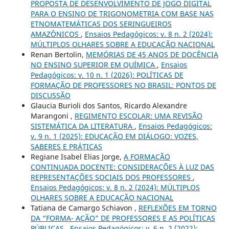
PROPOSTA DE DESENVOLVIMENTO DE JOGO DIGITAL
PARA O ENSINO DE TRIGONOMETRIA COM BASE NAS
ETNOMATEMÁTICAS DOS SERINGUEIROS
AMAZÔNICOS
,
Ensaios Pedagógicos: v. 8 n. 2 (2024):
MÚLTIPLOS OLHARES SOBRE A EDUCAÇÃO NACIONAL
Renan Bertolin,
MEMÓRIAS DE 45 ANOS DE DOCÊNCIA
NO ENSINO SUPERIOR EM QUÍMICA
,
Ensaios
Pedagógicos: v. 10 n. 1 (2026): POLÍTICAS DE
FORMAÇÃO DE PROFESSORES NO BRASIL: PONTOS DE
DISCUSSÃO
Glaucia Burioli dos Santos, Ricardo Alexandre
Marangoni ,
REGIMENTO ESCOLAR: UMA REVISÃO
SISTEMÁTICA DA LITERATURA
,
Ensaios Pedagógicos:
v. 9 n. 1 (2025): EDUCAÇÃO EM DIÁLOGO: VOZES,
SABERES E PRÁTICAS
Regiane Isabel Elias Jorge,
A FORMAÇÃO
CONTINUADA DOCENTE: CONSIDERAÇÕES À LUZ DAS
REPRESENTAÇÕES SOCIAIS DOS PROFESSORES
,
Ensaios Pedagógicos: v. 8 n. 2 (2024): MÚLTIPLOS
OLHARES SOBRE A EDUCAÇÃO NACIONAL
Tatiana de Camargo Schiavon ,
REFLEXÕES EM TORNO
DA “FORMA- AÇÃO” DE PROFESSORES E AS POLÍTICAS
PÚBLICAS
,
Ensaios Pedagógicos: v. 6 n. 2 (2022):