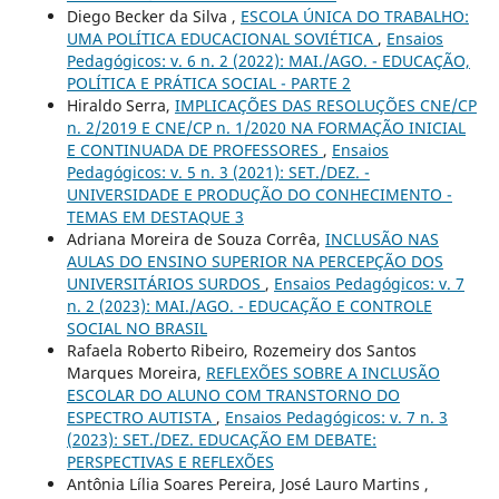
Diego Becker da Silva ,
ESCOLA ÚNICA DO TRABALHO:
UMA POLÍTICA EDUCACIONAL SOVIÉTICA
,
Ensaios
Pedagógicos: v. 6 n. 2 (2022): MAI./AGO. - EDUCAÇÃO,
POLÍTICA E PRÁTICA SOCIAL - PARTE 2
Hiraldo Serra,
IMPLICAÇÕES DAS RESOLUÇÕES CNE/CP
n. 2/2019 E CNE/CP n. 1/2020 NA FORMAÇÃO INICIAL
E CONTINUADA DE PROFESSORES
,
Ensaios
Pedagógicos: v. 5 n. 3 (2021): SET./DEZ. -
UNIVERSIDADE E PRODUÇÃO DO CONHECIMENTO -
TEMAS EM DESTAQUE 3
Adriana Moreira de Souza Corrêa,
INCLUSÃO NAS
AULAS DO ENSINO SUPERIOR NA PERCEPÇÃO DOS
UNIVERSITÁRIOS SURDOS
,
Ensaios Pedagógicos: v. 7
n. 2 (2023): MAI./AGO. - EDUCAÇÃO E CONTROLE
SOCIAL NO BRASIL
Rafaela Roberto Ribeiro, Rozemeiry dos Santos
Marques Moreira,
REFLEXÕES SOBRE A INCLUSÃO
ESCOLAR DO ALUNO COM TRANSTORNO DO
ESPECTRO AUTISTA
,
Ensaios Pedagógicos: v. 7 n. 3
(2023): SET./DEZ. EDUCAÇÃO EM DEBATE:
PERSPECTIVAS E REFLEXÕES
Antônia Lília Soares Pereira, José Lauro Martins ,