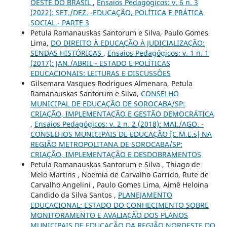
OESTE DO BRASIL
,
Ensaios Pedagógicos: v. 6 n. 3
(2022): SET./DEZ. -EDUCAÇÃO, POLÍTICA E PRÁTICA
SOCIAL - PARTE 3
Petula Ramanauskas Santorum e Silva, Paulo Gomes
Lima,
DO DIREITO À EDUCAÇÃO À JUDICIALIZAÇÃO:
SENDAS HISTÓRICAS
,
Ensaios Pedagógicos: v. 1 n. 1
(2017): JAN./ABRIL - ESTADO E POLÍTICAS
EDUCACIONAIS: LEITURAS E DISCUSSÕES
Gilsemara Vasques Rodrigues Almenara, Petula
Ramanauskas Santorum e Silva,
CONSELHO
MUNICIPAL DE EDUCAÇÃO DE SOROCABA/SP:
CRIAÇÃO, IMPLEMENTAÇÃO E GESTÃO DEMOCRÁTICA
,
Ensaios Pedagógicos: v. 2 n. 2 (2018): MAI./AGO. -
CONSELHOS MUNICIPAIS DE EDUCAÇÃO [C.M.E.s] NA
REGIÃO METROPOLITANA DE SOROCABA/SP:
CRIAÇÃO, IMPLEMENTAÇÃO E DESDOBRAMENTOS
Petula Ramanauskas Santorum e Silva , Thiago de
Melo Martins , Noemia de Carvalho Garrido, Rute de
Carvalho Angelini , Paulo Gomes Lima, Aimê Heloina
Candido da Silva Santos ,
PLANEJAMENTO
EDUCACIONAL: ESTADO DO CONHECIMENTO SOBRE
MONITORAMENTO E AVALIAÇÃO DOS PLANOS
MUNICIPAIS DE EDUCAÇÃO DA REGIÃO NORDESTE DO