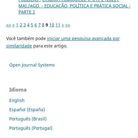
MAI./AGO. - EDUCAÇÃO, POLÍTICA E PRÁTICA SOCIAL -
PARTE 2
<<
<
1
2
3
4
5
6
7
8
9
10
11
>
>>
Você também pode
iniciar uma pesquisa avançada por
similaridade
para este artigo.
Open Journal Systems
Idioma
English
Español (España)
Português (Brasil)
Português (Portugal)