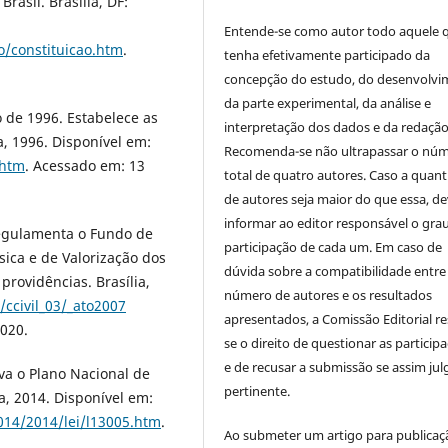
rasil. Brasília, DF:
Entende-se como autor todo aquele 
ao/constituicao.htm
.
tenha efetivamente participado da
concepção do estudo, do desenvolv
da parte experimental, da análise e
 de 1996. Estabelece as
interpretação dos dados e da redação 
a, 1996. Disponível em:
Recomenda-se não ultrapassar o nú
.htm
. Acessado em: 13
total de quatro autores. Caso a quan
de autores seja maior do que essa, de
informar ao editor responsável o gra
Regulamenta o Fundo de
participação de cada um. Em caso de
ca e de Valorização dos
dúvida sobre a compatibilidade entre
providências. Brasília,
número de autores e os resultados
/ccivil_03/_ato2007
apresentados, a Comissão Editorial re
2020.
se o direito de questionar as particip
e de recusar a submissão se assim jul
va o Plano Nacional de
pertinente.
a, 2014. Disponível em:
2014/2014/lei/l13005.htm
.
Ao submeter um artigo para publica