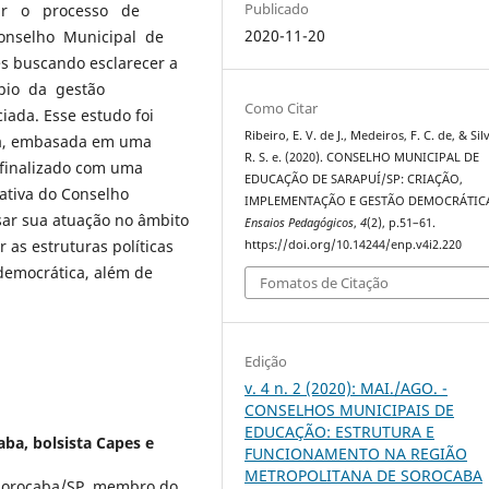
Publicado
utir o processo de
2020-11-20
Conselho Municipal de
s buscando esclarecer a
cípio da gestão
Como Citar
ada. Esse estudo foi
Ribeiro, E. V. de J., Medeiros, F. C. de, & Silv
iva, embasada em uma
R. S. e. (2020). CONSELHO MUNICIPAL DE
 finalizado com uma
EDUCAÇÃO DE SARAPUÍ/SP: CRIAÇÃO,
tativa do Conselho
IMPLEMENTAÇÃO E GESTÃO DEMOCRÁTIC
sar sua atuação no âmbito
Ensaios Pedagógicos
,
4
(2), p.51–61.
as estruturas políticas
https://doi.org/10.14244/enp.v4i2.220
 democrática, além de
Fomatos de Citação
Edição
v. 4 n. 2 (2020): MAI./AGO. -
CONSELHOS MUNICIPAIS DE
EDUCAÇÃO: ESTRUTURA E
ba, bolsista Capes e
FUNCIONAMENTO NA REGIÃO
METROPOLITANA DE SOROCABA
Sorocaba/SP, membro do