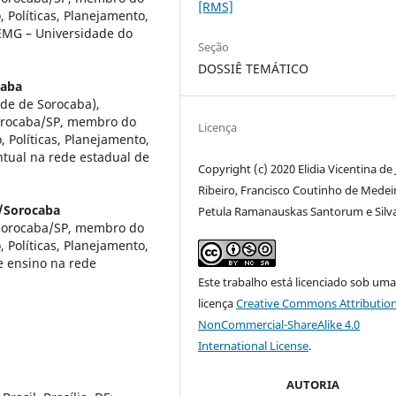
[RMS]
 Políticas, Planejamento,
EMG – Universidade do
Seção
DOSSIÊ TEMÁTICO
caba
ade de Sorocaba),
orocaba/SP, membro do
Licença
 Políticas, Planejamento,
ntual na rede estadual de
Copyright (c) 2020 Elidia Vicentina de
Ribeiro, Francisco Coutinho de Medei
/Sorocaba
Petula Ramanauskas Santorum e Silv
Sorocaba/SP, membro do
 Políticas, Planejamento,
e ensino na rede
Este trabalho está licenciado sob um
licença
Creative Commons Attribution
NonCommercial-ShareAlike 4.0
International License
.
AUTORIA