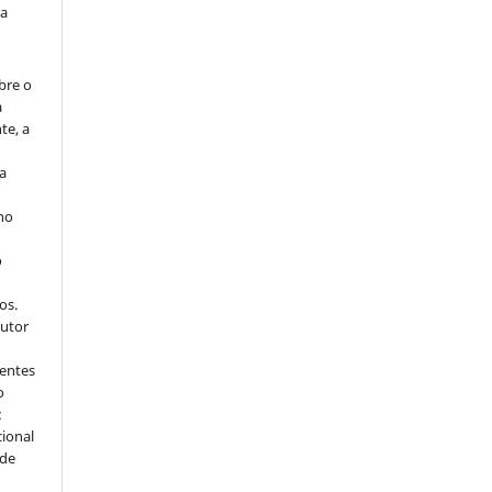
da
bre o
a
te, a
ra
 no
o
s
os.
autor
dentes
o
:
cional
sde
a