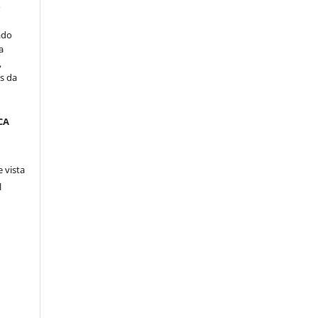
o
ado
a
,
s da
CA
 vista
l