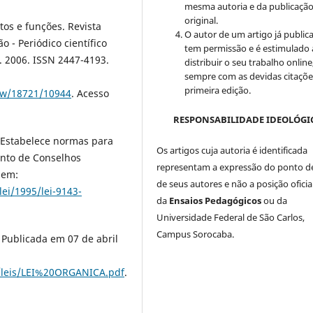
mesma autoria e da publicaçã
original.
os e funções. Revista
O autor de um artigo já public
o - Periódico científico
tem permissão e é estimulado 
ev. 2006. ISSN 2447-4193.
distribuir o seu trabalho online
sempre com as devidas citaçõe
primeira edição.
iew/18721/10944
. Acesso
RESPONSABILIDADE IDEOLÓGI
. Estabelece normas para
Os artigos cuja autoria é identificada
ento de Conselhos
representam a expressão do ponto de
 em:
de seus autores e não a posição oficia
lei/1995/lei-9143-
da
Ensaios Pedagógicos
ou da
Universidade Federal de São Carlos,
Campus Sorocaba.
 Publicada em 07 de abril
/leis/LEI%20ORGANICA.pdf
.