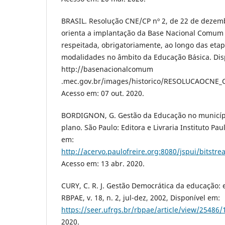
BRASIL. Resolução CNE/CP nº 2, de 22 de dezembr
orienta a implantação da Base Nacional Comum C
respeitada, obrigatoriamente, ao longo das etap
modalidades no âmbito da Educação Básica. Dis
http://basenacionalcomum
.mec.gov.br/images/historico/RESOLUCAOCNE
Acesso em: 07 out. 2020.
BORDIGNON, G. Gestão da Educação no municípi
plano. São Paulo: Editora e Livraria Instituto Pau
em:
http://acervo.paulofreire.org:8080/jspui/bitst
Acesso em: 13 abr. 2020.
CURY, C. R. J. Gestão Democrática da educação: e
RBPAE, v. 18, n. 2, jul-dez, 2002, Disponível em:
https://seer.ufrgs.br/rbpae/article/view/25486
2020.