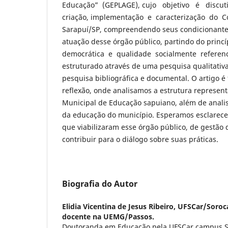
Educação” (GEPLAGE), cujo objetivo é disc
criação, implementação e caracterização do 
Sarapuí/SP, compreendendo seus condicionante
atuação desse órgão público, partindo do prin
democrática e qualidade socialmente referenci
estruturado através de uma pesquisa qualitat
pesquisa bibliográfica e documental. O artigo é
reflexão, onde analisamos a estrutura represen
Municipal de Educação sapuiano, além de anali
da educação do município. Esperamos esclarecer 
que viabilizaram esse órgão público, de gestão
contribuir para o diálogo sobre suas práticas.
Biografia do Autor
Elidia Vicentina de Jesus Ribeiro,
UFSCar/Soroca
docente na UEMG/Passos.
Doutoranda em Educação pela UFSCar campus 