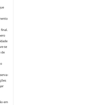
que
imento
final.
mero
tidade
ve-se
u de
 o
serva-
ações
gar
ção em