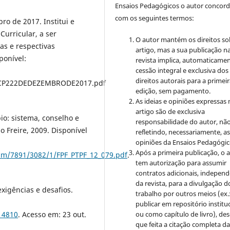
Ensaios Pedagógicos o autor concor
com os seguintes termos:
o de 2017. Institui e
urricular, a ser
O autor mantém os direitos so
as e respectivas
artigo, mas a sua publicação n
ponível:
revista implica, automaticamen
cessão integral e exclusiva dos
direitos autorais para a primei
_CP222DEDEZEMBRODE2017.pdf
edição, sem pagamento.
As ideias e opiniões expressas
artigo são de exclusiva
o: sistema, conselho e
responsabilidade do autor, nã
lo Freire, 2009. Disponível
refletindo, necessariamente, a
opiniões da Ensaios Pedagógic
Após a primeira publicação, o 
ream/7891/3082/1/FPF_PTPF_12_079.pdf
.
tem autorização para assumir
contratos adicionais, indepen
da revista, para a divulgação d
xigências e desafios.
trabalho por outros meios (ex.
publicar em repositório institu
ou como capítulo de livro), de
/14810
. Acesso em: 23 out.
que feita a citação completa d