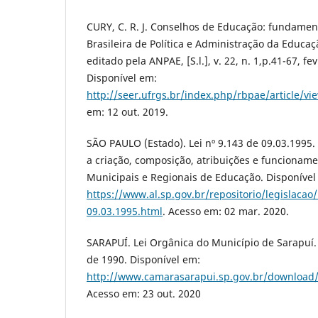
CURY, C. R. J. Conselhos de Educação: fundament
Brasileira de Política e Administração da Educaçã
editado pela ANPAE, [S.l.], v. 22, n. 1,p.41-67, f
Disponível em:
http://seer.ufrgs.br/index.php/rbpae/article/v
em: 12 out. 2019.
SÃO PAULO (Estado). Lei nº 9.143 de 09.03.1995
a criação, composição, atribuições e funcionam
Municipais e Regionais de Educação. Disponível
https://www.al.sp.gov.br/repositorio/legislacao/
09.03.1995.html
. Acesso em: 02 mar. 2020.
SARAPUÍ. Lei Orgânica do Município de Sarapuí.
de 1990. Disponível em:
http://www.camarasarapui.sp.gov.br/download
Acesso em: 23 out. 2020