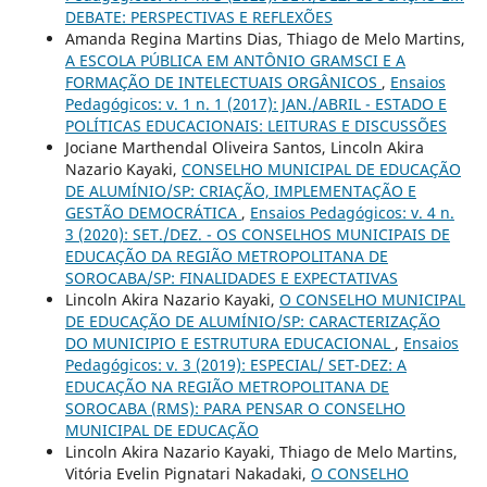
DEBATE: PERSPECTIVAS E REFLEXÕES
Amanda Regina Martins Dias, Thiago de Melo Martins,
A ESCOLA PÚBLICA EM ANTÔNIO GRAMSCI E A
FORMAÇÃO DE INTELECTUAIS ORGÂNICOS
,
Ensaios
Pedagógicos: v. 1 n. 1 (2017): JAN./ABRIL - ESTADO E
POLÍTICAS EDUCACIONAIS: LEITURAS E DISCUSSÕES
Jociane Marthendal Oliveira Santos, Lincoln Akira
Nazario Kayaki,
CONSELHO MUNICIPAL DE EDUCAÇÃO
DE ALUMÍNIO/SP: CRIAÇÃO, IMPLEMENTAÇÃO E
GESTÃO DEMOCRÁTICA
,
Ensaios Pedagógicos: v. 4 n.
3 (2020): SET./DEZ. - OS CONSELHOS MUNICIPAIS DE
EDUCAÇÃO DA REGIÃO METROPOLITANA DE
SOROCABA/SP: FINALIDADES E EXPECTATIVAS
Lincoln Akira Nazario Kayaki,
O CONSELHO MUNICIPAL
DE EDUCAÇÃO DE ALUMÍNIO/SP: CARACTERIZAÇÃO
DO MUNICIPIO E ESTRUTURA EDUCACIONAL
,
Ensaios
Pedagógicos: v. 3 (2019): ESPECIAL/ SET-DEZ: A
EDUCAÇÃO NA REGIÃO METROPOLITANA DE
SOROCABA (RMS): PARA PENSAR O CONSELHO
MUNICIPAL DE EDUCAÇÃO
Lincoln Akira Nazario Kayaki, Thiago de Melo Martins,
Vitória Evelin Pignatari Nakadaki,
O CONSELHO