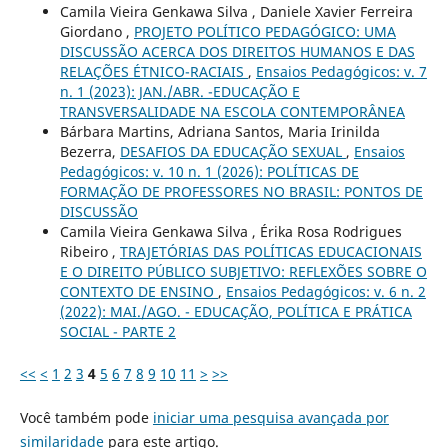
Camila Vieira Genkawa Silva , Daniele Xavier Ferreira
Giordano ,
PROJETO POLÍTICO PEDAGÓGICO: UMA
DISCUSSÃO ACERCA DOS DIREITOS HUMANOS E DAS
RELAÇÕES ÉTNICO-RACIAIS
,
Ensaios Pedagógicos: v. 7
n. 1 (2023): JAN./ABR. -EDUCAÇÃO E
TRANSVERSALIDADE NA ESCOLA CONTEMPORÂNEA
Bárbara Martins, Adriana Santos, Maria Irinilda
Bezerra,
DESAFIOS DA EDUCAÇÃO SEXUAL
,
Ensaios
Pedagógicos: v. 10 n. 1 (2026): POLÍTICAS DE
FORMAÇÃO DE PROFESSORES NO BRASIL: PONTOS DE
DISCUSSÃO
Camila Vieira Genkawa Silva , Érika Rosa Rodrigues
Ribeiro ,
TRAJETÓRIAS DAS POLÍTICAS EDUCACIONAIS
E O DIREITO PÚBLICO SUBJETIVO: REFLEXÕES SOBRE O
CONTEXTO DE ENSINO
,
Ensaios Pedagógicos: v. 6 n. 2
(2022): MAI./AGO. - EDUCAÇÃO, POLÍTICA E PRÁTICA
SOCIAL - PARTE 2
<<
<
1
2
3
4
5
6
7
8
9
10
11
>
>>
Você também pode
iniciar uma pesquisa avançada por
similaridade
para este artigo.