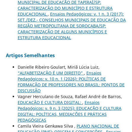
MUNICIPAL DE EDUCAÇÃO DE TAPIRAÍ/SP:
CARACTERIZAÇÃO DO MUNICÍPIO E ESTRUTURA
EDUCACIONAL
,
Ensaios Pedagógicos: v. 1 n. 3 (2017):
SET./DEZ.- CONSELHOS MUNICIPAIS DE EDUCAÇÃO DA
REGIÃO METROPOLITANA DE SOROCABA/SP:
CARACTERIZAÇÃO DE ALGUNS MUNICÍPIOS E
ESTRUTURA EDUCACIONAL
Artigos Semelhantes
Danielle Ribeiro Goulart, Miriã Lúcia Luiz,
“ALFABETIZAÇÃO É UM DIREITO”
,
Ensaios
Pedagógicos: v. 10 n. 1 (2026): POLÍTICAS DE
FORMAÇÃO DE PROFESSORES NO BRASIL: PONTOS DE
DISCUSSÃO
Vagner Herculano de Souza, Rafael André de Barros,
EDUCAÇÃO E CULTURA DIGITAL:
,
Ensaios
Pedagógicos: v. 9 n. 3 (2025): EDUCAÇÃO E CULTURA
DIGITAL: POLÍTICAS, MEDIAÇÕES E PRÁTICAS
PEDAGÓGICAS
Camila Vieira Genkawa Silva ,
PLANO NACIONAL DE
EDUCAÇÃO (PNE): ORIGEM E CONCEPÇÕES
,
Ensaios