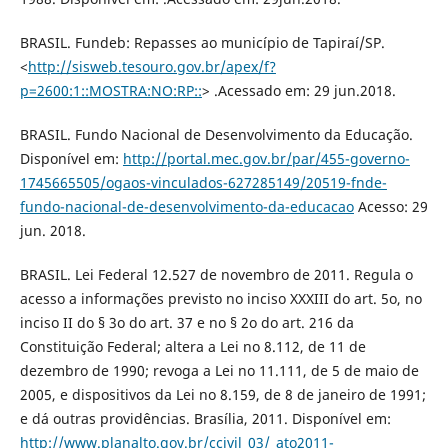
BRASIL. Fundeb: Repasses ao município de Tapiraí/SP.
<
http://sisweb.tesouro.gov.br/apex/f?
p=2600:1::MOSTRA:NO:RP::
> .Acessado em: 29 jun.2018.
BRASIL. Fundo Nacional de Desenvolvimento da Educação.
Disponível em:
http://portal.mec.gov.br/par/455-governo-
1745665505/ogaos-vinculados-627285149/20519-fnde-
fundo-nacional-de-desenvolvimento-da-educacao
Acesso: 29
jun. 2018.
BRASIL. Lei Federal 12.527 de novembro de 2011. Regula o
acesso a informações previsto no inciso XXXIII do art. 5o, no
inciso II do § 3o do art. 37 e no § 2o do art. 216 da
Constituição Federal; altera a Lei no 8.112, de 11 de
dezembro de 1990; revoga a Lei no 11.111, de 5 de maio de
2005, e dispositivos da Lei no 8.159, de 8 de janeiro de 1991;
e dá outras providências. Brasília, 2011. Disponível em:
http://www.planalto.gov.br/ccivil_03/_ato2011-