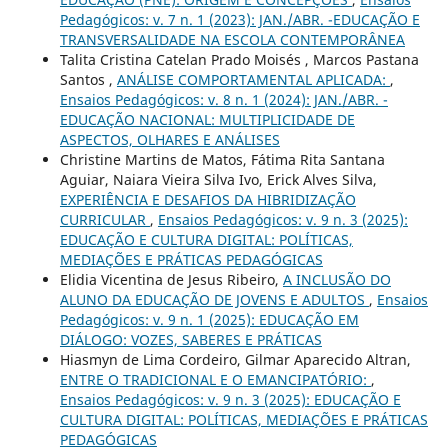
Pedagógicos: v. 7 n. 1 (2023): JAN./ABR. -EDUCAÇÃO E
TRANSVERSALIDADE NA ESCOLA CONTEMPORÂNEA
Talita Cristina Catelan Prado Moisés , Marcos Pastana
Santos ,
ANÁLISE COMPORTAMENTAL APLICADA:
,
Ensaios Pedagógicos: v. 8 n. 1 (2024): JAN./ABR. -
EDUCAÇÃO NACIONAL: MULTIPLICIDADE DE
ASPECTOS, OLHARES E ANÁLISES
Christine Martins de Matos, Fátima Rita Santana
Aguiar, Naiara Vieira Silva Ivo, Erick Alves Silva,
EXPERIÊNCIA E DESAFIOS DA HIBRIDIZAÇÃO
CURRICULAR
,
Ensaios Pedagógicos: v. 9 n. 3 (2025):
EDUCAÇÃO E CULTURA DIGITAL: POLÍTICAS,
MEDIAÇÕES E PRÁTICAS PEDAGÓGICAS
Elidia Vicentina de Jesus Ribeiro,
A INCLUSÃO DO
ALUNO DA EDUCAÇÃO DE JOVENS E ADULTOS
,
Ensaios
Pedagógicos: v. 9 n. 1 (2025): EDUCAÇÃO EM
DIÁLOGO: VOZES, SABERES E PRÁTICAS
Hiasmyn de Lima Cordeiro, Gilmar Aparecido Altran,
ENTRE O TRADICIONAL E O EMANCIPATÓRIO:
,
Ensaios Pedagógicos: v. 9 n. 3 (2025): EDUCAÇÃO E
CULTURA DIGITAL: POLÍTICAS, MEDIAÇÕES E PRÁTICAS
PEDAGÓGICAS