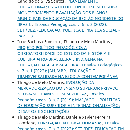
Candido da Silva Santos ,
PLANEJAMENTO
EDUCACIONAL: ESTADO DO CONHECIMENTO SOBRE
MONITORAMENTO E AVALIAÇÃO DOS PLANOS
MUNICIPAIS DE EDUCAÇÃO DA REGIÃO NORDESTE DO
BRASIL
,
Ensaios Pedagógicos: v. 6 n. 3 (2022):
SET./DEZ. -EDUCAÇÃO, POLÍTICA E PRÁTICA SOCIAL -
PARTE 3
Ione Barbosa Fonseca , Thiago de Melo Martins ,
PROJETO POLÍTICO PEDAGÓGICO: A
OBRIGATORIEDADE DO ESTUDO DA HISTÓRIA E
CULTURA AFRO-BRASILEIRA E INDÍGENA NA
EDUCAÇÃO BÁSICA BRASILEIRA
,
Ensaios Pedagógicos:
v. 7 n. 1 (2023): JAN./ABR. -EDUCAÇÃO E
TRANSVERSALIDADE NA ESCOLA CONTEMPORÂNEA
Thiago de Melo Martins,
EVOLUÇÃO DA
MERCADORIZAÇÃO DO ENSINO SUPERIOR PRIVADO
NO BRASIL: CAMINHO SEM VOLTA?
,
Ensaios
Pedagógicos: v. 3 n. 2 (2019): MAI./AGO. - POLÍTICAS
DE EDUCAÇÃO SUPERIOR E INTERNACIONALIZAÇÃO:
DESAFIOS E SOLICITAÇÕES
Thiago de Melo Martins, Daniele Xavier Ferreira
Giordano,
FORMAÇÃO INTEGRAL HUMANA:
,
Ensaios
Pedagógicos: v. 7 n. 3 (2023): SET./DEZ. EDUCAÇÃO EM