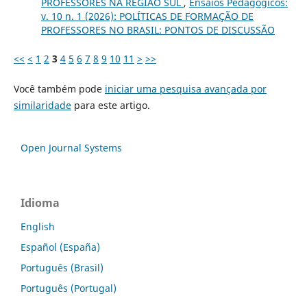
PROFESSORES NA REGIÃO SUL
,
Ensaios Pedagógicos:
v. 10 n. 1 (2026): POLÍTICAS DE FORMAÇÃO DE
PROFESSORES NO BRASIL: PONTOS DE DISCUSSÃO
<<
<
1
2
3
4
5
6
7
8
9
10
11
>
>>
Você também pode
iniciar uma pesquisa avançada por
similaridade
para este artigo.
Open Journal Systems
Idioma
English
Español (España)
Português (Brasil)
Português (Portugal)