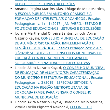
DEBATE: PERSPECTIVAS E REFLEXÕES
Amanda Regina Martins Dias, Thiago de Melo Martins,
A ESCOLA PÚBLICA EM ANTÔNIO GRAMSCI E A
FORMAÇÃO DE INTELECTUAIS ORGÂNICOS
,
Ensaios
Pedagógicos: v. 1 n. 1 (2017): JAN./ABRIL - ESTADO E
POLÍTICAS EDUCACIONAIS: LEITURAS E DISCUSSÕES
Jociane Marthendal Oliveira Santos, Lincoln Akira
Nazario Kayaki,
CONSELHO MUNICIPAL DE EDUCAÇÃO
DE ALUMÍNIO/SP: CRIAÇÃO, IMPLEMENTAÇÃO E
GESTÃO DEMOCRÁTICA
,
Ensaios Pedagógicos: v. 4 n.
3 (2020): SET./DEZ. - OS CONSELHOS MUNICIPAIS DE
EDUCAÇÃO DA REGIÃO METROPOLITANA DE
SOROCABA/SP: FINALIDADES E EXPECTATIVAS
Lincoln Akira Nazario Kayaki,
O CONSELHO MUNICIPAL
DE EDUCAÇÃO DE ALUMÍNIO/SP: CARACTERIZAÇÃO
DO MUNICIPIO E ESTRUTURA EDUCACIONAL
,
Ensaios
Pedagógicos: v. 3 (2019): ESPECIAL/ SET-DEZ: A
EDUCAÇÃO NA REGIÃO METROPOLITANA DE
SOROCABA (RMS): PARA PENSAR O CONSELHO
MUNICIPAL DE EDUCAÇÃO
Lincoln Akira Nazario Kayaki, Thiago de Melo Martins,
Vitória Evelin Pignatari Nakadaki,
O CONSELHO