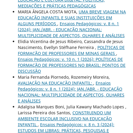
MEDIAÇÕES E PRÁTICAS PEDAGÓGICAS
MARIA ÂNGELA COSTA MOTA,
UMA BREVE VIAGEM NA
EDUCAÇÃO INFANTIL E SUAS INSTITUIÇÕES EM
ALGUNS PERÍODOS
,
Ensaios Pedagógicos: v. 8 n. 1
(2024): JAN./ABR. - EDUCAÇÃO NACIONAL:
MULTIPLICIDADE DE ASPECTOS, OLHARES E ANÁLISES
Elidia Vicentina de Jesus Ribeiro, Cassandra de Jesus
Nascimento, Evellyn Stéfhane Ferreira ,
POLÍTICAS DE
FORMAÇÃO DE PROFESSORES EM MINAS GERAIS
,
Ensaios Pedagógicos: v. 10 n. 1 (2026): POLÍTICAS DE
FORMAÇÃO DE PROFESSORES NO BRASIL: PONTOS DE
DISCUSSÃO
Maria Fernanda Piornedo, Rozemeiry Moreira,
AVALIAÇÃO NA EDUCAÇÃO INFANTIL:
,
Ensaios
Pedagógicos: v. 8 n. 1 (2024): JAN./ABR. - EDUCAÇÃO
NACIONAL: MULTIPLICIDADE DE ASPECTOS, OLHARES
E ANÁLISES
Adalgisa Marques Boni, Julia Kawany Machado Lopes ,
Larissa Pereira dos Santos,
CONSTRUINDO UM
AMBIENTE ESCOLAR INCLUSIVO NA EDUCAÇÃO
INFANTIL
,
Ensaios Pedagógicos: v. 8 n. 3 (2024):
ESTUDOS EM LIBRAS: PRÁTICAS, PESQUISAS E