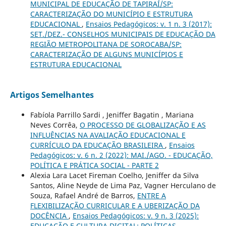
MUNICIPAL DE EDUCAÇÃO DE TAPIRAÍ/SP:
CARACTERIZAÇÃO DO MUNICÍPIO E ESTRUTURA
EDUCACIONAL
,
Ensaios Pedagógicos: v. 1 n. 3 (2017):
SET./DEZ.- CONSELHOS MUNICIPAIS DE EDUCAÇÃO DA
REGIÃO METROPOLITANA DE SOROCABA/SP:
CARACTERIZAÇÃO DE ALGUNS MUNICÍPIOS E
ESTRUTURA EDUCACIONAL
Artigos Semelhantes
Fabíola Parrillo Sardi , Jeniffer Bagatin , Mariana
Neves Corrêa,
O PROCESSO DE GLOBALIZAÇÃO E AS
INFLUÊNCIAS NA AVALIAÇÃO EDUCACIONAL E
CURRÍCULO DA EDUCAÇÃO BRASILEIRA
,
Ensaios
Pedagógicos: v. 6 n. 2 (2022): MAI./AGO. - EDUCAÇÃO,
POLÍTICA E PRÁTICA SOCIAL - PARTE 2
Alexia Lara Lacet Fireman Coelho, Jeniffer da Silva
Santos, Aline Neyde de Lima Paz, Vagner Herculano de
Souza, Rafael André de Barros,
ENTRE A
FLEXIBILIZAÇÃO CURRICULAR E A UBERIZAÇÃO DA
DOCÊNCIA
,
Ensaios Pedagógicos: v. 9 n. 3 (2025):
EDUCAÇÃO E CULTURA DIGITAL: POLÍTICAS,