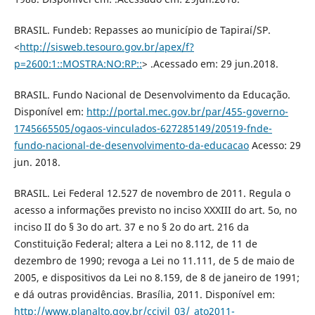
BRASIL. Fundeb: Repasses ao município de Tapiraí/SP.
<
http://sisweb.tesouro.gov.br/apex/f?
p=2600:1::MOSTRA:NO:RP::
> .Acessado em: 29 jun.2018.
BRASIL. Fundo Nacional de Desenvolvimento da Educação.
Disponível em:
http://portal.mec.gov.br/par/455-governo-
1745665505/ogaos-vinculados-627285149/20519-fnde-
fundo-nacional-de-desenvolvimento-da-educacao
Acesso: 29
jun. 2018.
BRASIL. Lei Federal 12.527 de novembro de 2011. Regula o
acesso a informações previsto no inciso XXXIII do art. 5o, no
inciso II do § 3o do art. 37 e no § 2o do art. 216 da
Constituição Federal; altera a Lei no 8.112, de 11 de
dezembro de 1990; revoga a Lei no 11.111, de 5 de maio de
2005, e dispositivos da Lei no 8.159, de 8 de janeiro de 1991;
e dá outras providências. Brasília, 2011. Disponível em:
http://www.planalto.gov.br/ccivil_03/_ato2011-